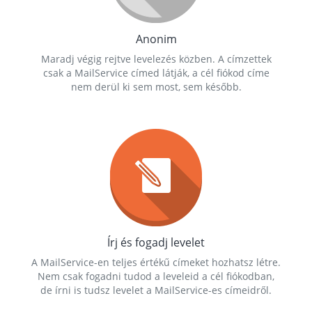
Anonim
Maradj végig rejtve levelezés közben. A címzettek
csak a MailService címed látják, a cél fiókod címe
nem derül ki sem most, sem később.
Írj és fogadj levelet
A MailService-en teljes értékű címeket hozhatsz létre.
Nem csak fogadni tudod a leveleid a cél fiókodban,
de írni is tudsz levelet a MailService-es címeidről.