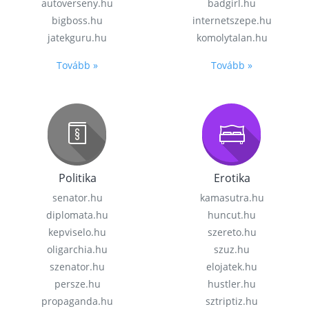
autoverseny.hu
badgirl.hu
bigboss.hu
internetszepe.hu
jatekguru.hu
komolytalan.hu
Tovább »
Tovább »
Politika
Erotika
senator.hu
kamasutra.hu
diplomata.hu
huncut.hu
kepviselo.hu
szereto.hu
oligarchia.hu
szuz.hu
szenator.hu
elojatek.hu
persze.hu
hustler.hu
propaganda.hu
sztriptiz.hu