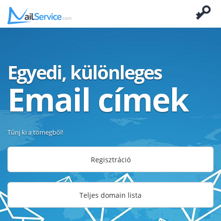
Egyedi, különleges
Email címek
Tűnj ki a tömegből!
Regisztráció
Teljes domain lista