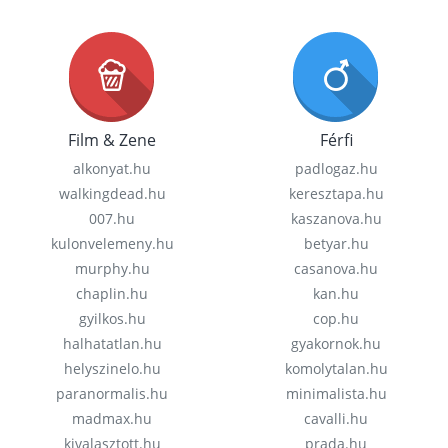
Film & Zene
Férfi
alkonyat.hu
padlogaz.hu
walkingdead.hu
keresztapa.hu
007.hu
kaszanova.hu
kulonvelemeny.hu
betyar.hu
murphy.hu
casanova.hu
chaplin.hu
kan.hu
gyilkos.hu
cop.hu
halhatatlan.hu
gyakornok.hu
helyszinelo.hu
komolytalan.hu
paranormalis.hu
minimalista.hu
madmax.hu
cavalli.hu
kivalasztott.hu
prada.hu