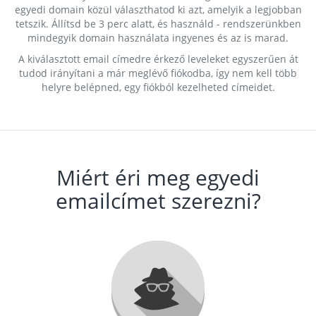
egyedi domain közül választhatod ki azt, amelyik a legjobban
tetszik. Állítsd be 3 perc alatt, és használd - rendszerünkben
mindegyik domain használata ingyenes és az is marad.
A kiválasztott email címedre érkező leveleket egyszerűen át
tudod irányítani a már meglévő fiókodba, így nem kell több
helyre belépned, egy fiókból kezelheted címeidet.
Miért éri meg egyedi
emailcímet szerezni?