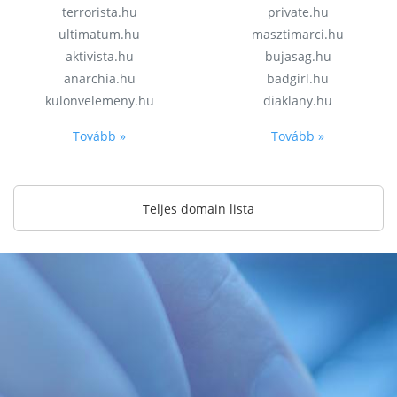
terrorista.hu
private.hu
ultimatum.hu
masztimarci.hu
aktivista.hu
bujasag.hu
anarchia.hu
badgirl.hu
kulonvelemeny.hu
diaklany.hu
Tovább »
Tovább »
Teljes domain lista