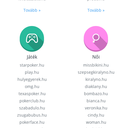
Tovább »
Tovább »
Játék
Női
starpoker.hu
missbikini.hu
play.hu
szepsegkiralyno.hu
hulyegyerek.hu
kiralyno.hu
omg.hu
diaklany.hu
texaspoker.hu
bombazo.hu
pokerclub.hu
bianca.hu
szabadulo.hu
veronika.hu
zsugabubus.hu
cindy.hu
pokerface.hu
woman.hu