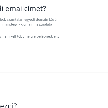
i emailcímet?
ából, számtalan egyedi domain közül
nkben mindegyik domain használata
gy nem kell több helyre belépned, egy
ezni?