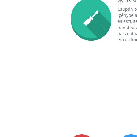
Gyors ko
Csupán p
igénybe a
elkészülté
teendőd v
használha
emailcím