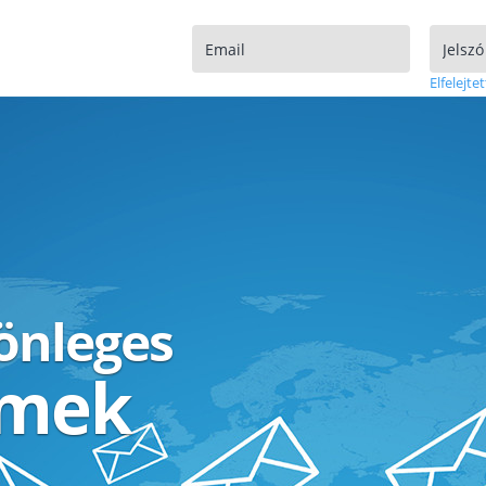
Elfelejtet
lönleges
ímek