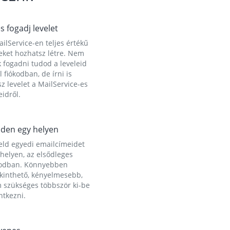
és fogadj levelet
ilService-en teljes értékű
eket hozhatsz létre. Nem
 fogadni tudod a leveleid
l fiókodban, de írni is
z levelet a MailService-es
idről.
den egy helyen
eld egyedi emailcímeidet
helyen, az elsődleges
kodban. Könnyebben
ekinthető, kényelmesebb,
 szükséges többször ki-be
ntkezni.