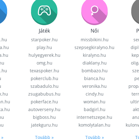
Játék
Női
P
z.hu
starpoker.hu
missbikini.hu
se
a.hu
play.hu
szepsegkiralyno.hu
dip
a.hu
hulyegyerek.hu
kiralyno.hu
kep
hu
omg.hu
diaklany.hu
oli
a.hu
texaspoker.hu
bombazo.hu
sz
u
pokerclub.hu
bianca.hu
pe
u
szabadulo.hu
veronika.hu
prop
k.hu
zsugabubus.hu
cindy.hu
ter
an.hu
pokerface.hu
woman.hu
ult
ta.hu
autoverseny.hu
badgirl.hu
akt
.hu
bigboss.hu
internetszepe.hu
an
hu
jatekguru.hu
komolytalan.hu
kulon
 »
Tovább »
Tovább »
T