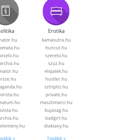
olitika
Erotika
nator.hu
kamasutra.hu
lomata.hu
huncut.hu
viselo.hu
szereto.hu
garchia.hu
szuz.hu
enator.hu
elojatek.hu
rsze.hu
hustler.hu
aganda.hu
sztriptiz.hu
rorista.hu
private.hu
imatum.hu
masztimarci.hu
ivista.hu
bujasag.hu
archia.hu
badgirl.hu
velemeny.hu
diaklany.hu
ovább »
Tovább »