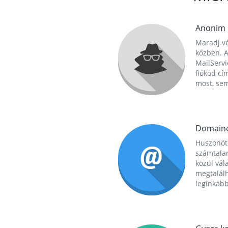
Anonim
Maradj vé
közben. A
MailServi
fiókod cí
most, se
Domain
Huszonöt
számtala
közül vál
megtalál
leginkább