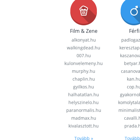
Film & Zene
Férfi
alkonyat.hu
padloga
walkingdead.hu
keresztap
007.hu
kaszanov
kulonvelemeny.hu
betyar.
murphy.hu
casanov
chaplin.hu
kan.h
gyilkos.hu
cop.h
halhatatlan.hu
gyakorno
helyszinelo.hu
komolytal
paranormalis.hu
minimalis
madmax.hu
cavalli
kivalasztott.hu
prada.
Tovább »
Tovább