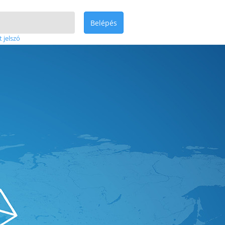
Belépés
t jelszó