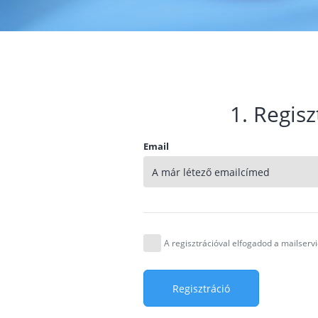
1. Regisz
Email
A regisztrációval elfogadod a mailser
Regisztráció