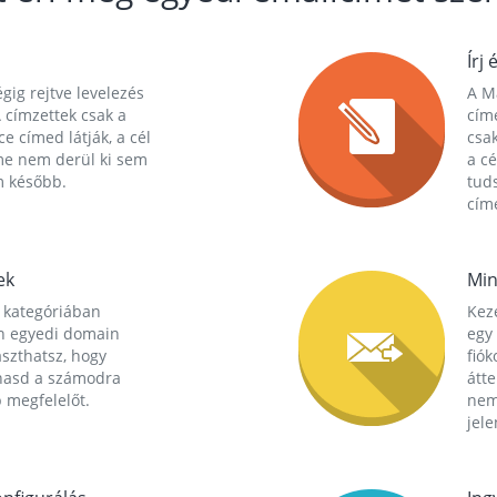
Írj 
gig rejtve levelezés
A Ma
 címzettek csak a
cím
ce címed látják, a cél
csak
me nem derül ki sem
a cé
m később.
tuds
címe
ek
Min
 kategóriában
Kez
n egyedi domain
egy 
aszthatsz, hogy
fió
hasd a számodra
átt
 megfelelőt.
nem
jele