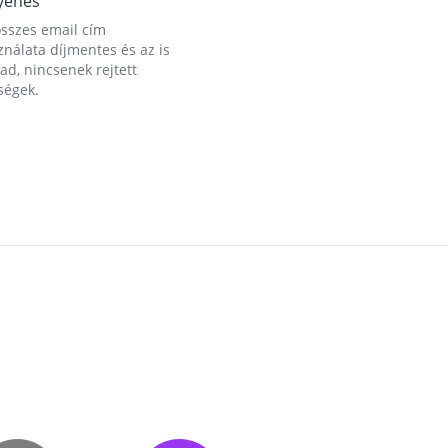
yenes
összes email cím
nálata díjmentes és az is
d, nincsenek rejtett
ségek.