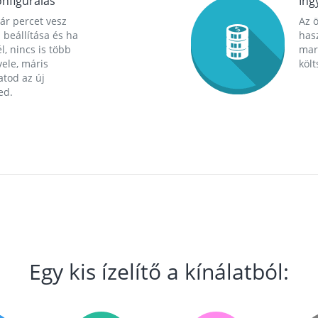
nfigurálás
Ing
ár percet vesz
Az 
 beállítása és ha
hasz
l, nincs is több
mara
ele, máris
költ
tod az új
ed.
Egy kis ízelítő a kínálatból: