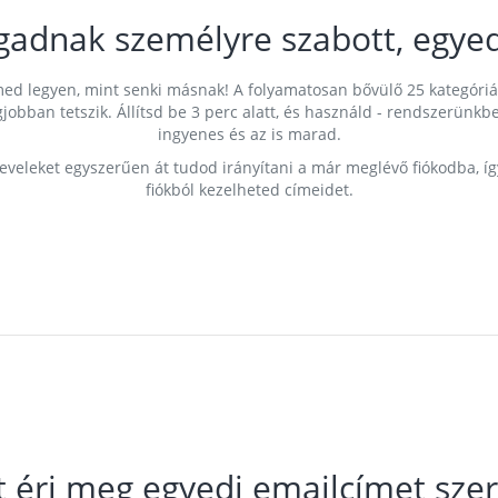
gadnak személyre szabott, egyed
címed legyen, mint senki másnak! A folyamatosan bővülő 25 kategóri
egjobban tetszik. Állítsd be 3 perc alatt, és használd - rendszerü
ingyenes és az is marad.
leveleket egyszerűen át tudod irányítani a már meglévő fiókodba, í
fiókból kezelheted címeidet.
t éri meg egyedi emailcímet szer