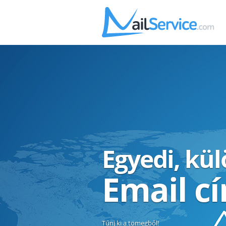
Egyedi, kü
Email c
Tűnj ki a tömegből!