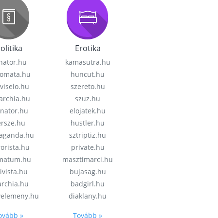
olitika
Erotika
nator.hu
kamasutra.hu
lomata.hu
huncut.hu
viselo.hu
szereto.hu
garchia.hu
szuz.hu
enator.hu
elojatek.hu
rsze.hu
hustler.hu
aganda.hu
sztriptiz.hu
rorista.hu
private.hu
imatum.hu
masztimarci.hu
ivista.hu
bujasag.hu
archia.hu
badgirl.hu
velemeny.hu
diaklany.hu
ovább »
Tovább »