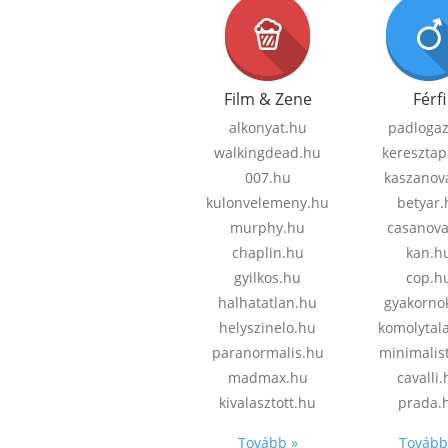
Film & Zene
Férfi
alkonyat.hu
padloga
walkingdead.hu
keresztap
007.hu
kaszanov
kulonvelemeny.hu
betyar.
murphy.hu
casanov
chaplin.hu
kan.h
gyilkos.hu
cop.h
halhatatlan.hu
gyakorno
helyszinelo.hu
komolytal
paranormalis.hu
minimalis
madmax.hu
cavalli
kivalasztott.hu
prada.
Tovább »
Tovább