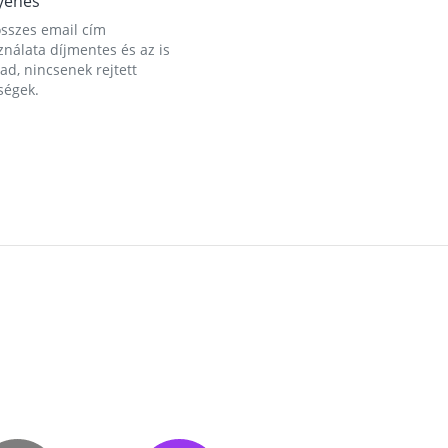
yenes
összes email cím
nálata díjmentes és az is
d, nincsenek rejtett
ségek.