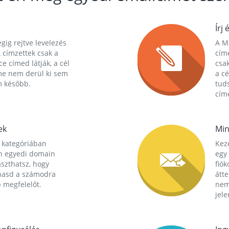
Írj 
gig rejtve levelezés
A Ma
 címzettek csak a
cím
ce címed látják, a cél
csak
me nem derül ki sem
a cé
m később.
tuds
címe
ek
Min
 kategóriában
Kez
n egyedi domain
egy 
aszthatsz, hogy
fió
hasd a számodra
átt
 megfelelőt.
nem
jele