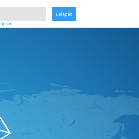
Belépés
t jelszó