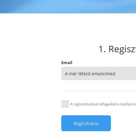
1. Regisz
Email
A regisztrációval elfogadod a mailser
Regisztráció