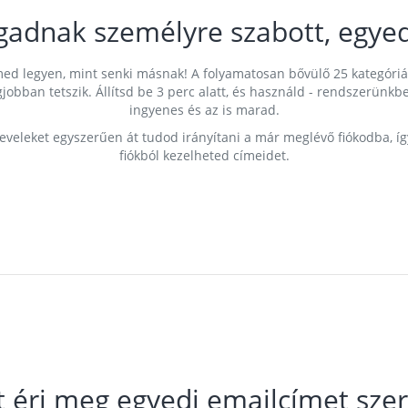
gadnak személyre szabott, egyed
címed legyen, mint senki másnak! A folyamatosan bővülő 25 kategóri
egjobban tetszik. Állítsd be 3 perc alatt, és használd - rendszerü
ingyenes és az is marad.
leveleket egyszerűen át tudod irányítani a már meglévő fiókodba, í
fiókból kezelheted címeidet.
t éri meg egyedi emailcímet szer