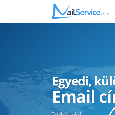
Egyedi, kü
Email c
Tűnj ki a tömegből!