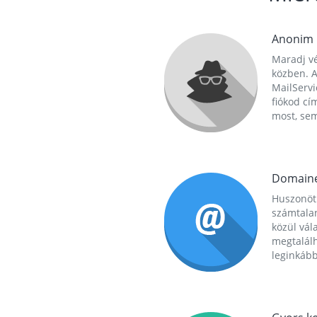
Anonim
Maradj vé
közben. A
MailServi
fiókod cí
most, se
Domain
Huszonöt
számtala
közül vál
megtalál
leginkább