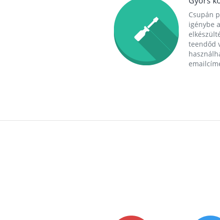
Gyors ko
Csupán p
igénybe a
elkészülté
teendőd v
használha
emailcím