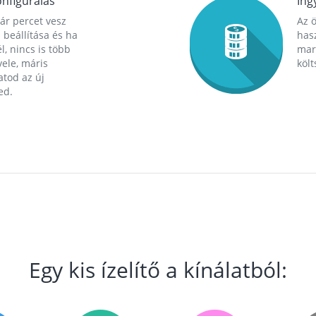
nfigurálás
Ing
ár percet vesz
Az 
 beállítása és ha
hasz
l, nincs is több
mara
ele, máris
költ
tod az új
ed.
Egy kis ízelítő a kínálatból: