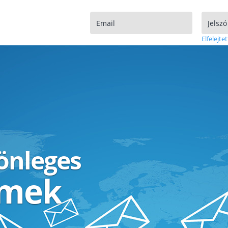
Elfelejtet
lönleges
ímek