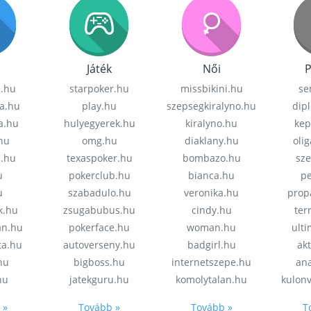
Játék
Női
P
z.hu
starpoker.hu
missbikini.hu
se
a.hu
play.hu
szepsegkiralyno.hu
dip
a.hu
hulyegyerek.hu
kiralyno.hu
kep
hu
omg.hu
diaklany.hu
oli
a.hu
texaspoker.hu
bombazo.hu
sz
u
pokerclub.hu
bianca.hu
pe
u
szabadulo.hu
veronika.hu
prop
k.hu
zsugabubus.hu
cindy.hu
ter
an.hu
pokerface.hu
woman.hu
ult
ta.hu
autoverseny.hu
badgirl.hu
akt
.hu
bigboss.hu
internetszepe.hu
an
hu
jatekguru.hu
komolytalan.hu
kulon
 »
Tovább »
Tovább »
T