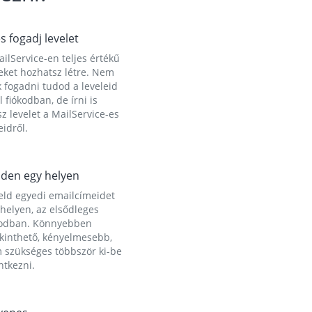
és fogadj levelet
ilService-en teljes értékű
eket hozhatsz létre. Nem
 fogadni tudod a leveleid
l fiókodban, de írni is
z levelet a MailService-es
idről.
den egy helyen
eld egyedi emailcímeidet
helyen, az elsődleges
kodban. Könnyebben
ekinthető, kényelmesebb,
 szükséges többször ki-be
ntkezni.