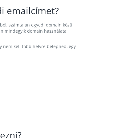
i emailcímet?
ából, számtalan egyedi domain közül
nkben mindegyik domain használata
gy nem kell több helyre belépned, egy
ezni?