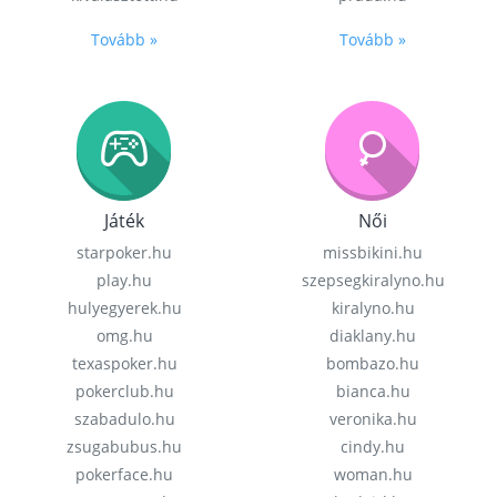
Tovább »
Tovább »
Játék
Női
starpoker.hu
missbikini.hu
play.hu
szepsegkiralyno.hu
hulyegyerek.hu
kiralyno.hu
omg.hu
diaklany.hu
texaspoker.hu
bombazo.hu
pokerclub.hu
bianca.hu
szabadulo.hu
veronika.hu
zsugabubus.hu
cindy.hu
pokerface.hu
woman.hu