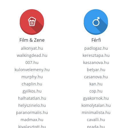
Film & Zene
Férfi
alkonyat.hu
padlogaz.hu
walkingdead.hu
keresztapa.hu
007.hu
kaszanova.hu
kulonvelemeny.hu
betyar.hu
murphy.hu
casanova.hu
chaplin.hu
kan.hu
gyilkos.hu
cop.hu
halhatatlan.hu
gyakornok.hu
helyszinelo.hu
komolytalan.hu
paranormalis.hu
minimalista.hu
madmax.hu
cavalli.hu
kivalasztott.hu
prada.hu