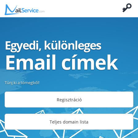
Egyedi, különleges
Email címek
Tűnj ki a tömegből!
Regisztráció
Teljes domain lista