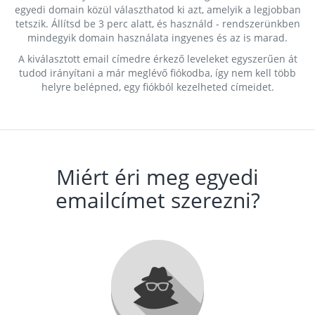
egyedi domain közül választhatod ki azt, amelyik a legjobban
tetszik. Állítsd be 3 perc alatt, és használd - rendszerünkben
mindegyik domain használata ingyenes és az is marad.
A kiválasztott email címedre érkező leveleket egyszerűen át
tudod irányítani a már meglévő fiókodba, így nem kell több
helyre belépned, egy fiókból kezelheted címeidet.
Miért éri meg egyedi
emailcímet szerezni?