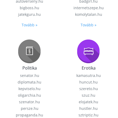
autoverseny.hu
badgirl.hu
bigboss.hu
internetszepe.hu
jatekguru.hu
komolytalan.hu
Tovább »
Tovább »
Politika
Erotika
senator.hu
kamasutra.hu
diplomata.hu
huncut.hu
kepviselo.hu
szereto.hu
oligarchia.hu
szuz.hu
szenator.hu
elojatek.hu
persze.hu
hustler.hu
propaganda.hu
sztriptiz.hu