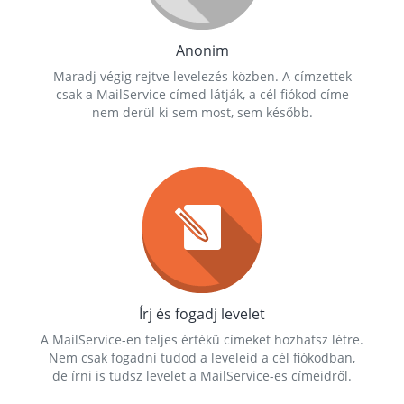
Anonim
Maradj végig rejtve levelezés közben. A címzettek
csak a MailService címed látják, a cél fiókod címe
nem derül ki sem most, sem később.
Írj és fogadj levelet
A MailService-en teljes értékű címeket hozhatsz létre.
Nem csak fogadni tudod a leveleid a cél fiókodban,
de írni is tudsz levelet a MailService-es címeidről.