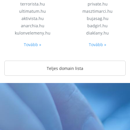
terrorista.hu
private.hu
ultimatum.hu
masztimarci.hu
aktivista.hu
bujasag.hu
anarchia.hu
badgirl.hu
kulonvelemeny.hu
diaklany.hu
Tovább »
Tovább »
Teljes domain lista