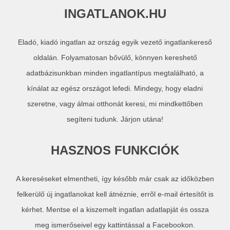
INGATLANOK.HU
Eladó, kiadó ingatlan az ország egyik vezető ingatlankereső
oldalán. Folyamatosan bővülő, könnyen kereshető
adatbázisunkban minden ingatlantípus megtalálható, a
kínálat az egész országot lefedi. Mindegy, hogy eladni
szeretne, vagy álmai otthonát keresi, mi mindkettőben
segíteni tudunk. Járjon utána!
HASZNOS FUNKCIÓK
A kereséseket elmentheti, így később már csak az időközben
felkerülő új ingatlanokat kell átnéznie, errõl e-mail értesítőt is
kérhet. Mentse el a kiszemelt ingatlan adatlapját és ossza
meg ismerőseivel egy kattintással a Facebookon.