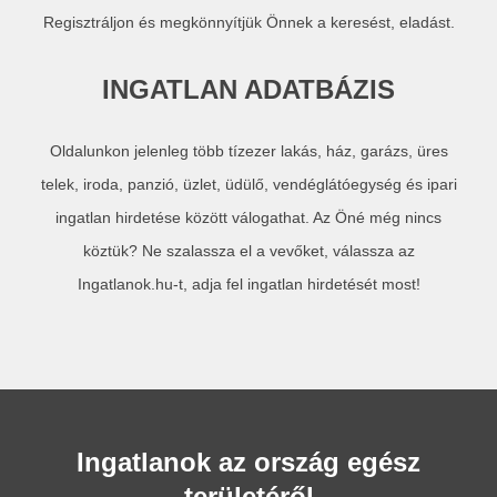
Regisztráljon és megkönnyítjük Önnek a keresést, eladást.
INGATLAN ADATBÁZIS
Oldalunkon jelenleg több tízezer lakás, ház, garázs, üres
telek, iroda, panzió, üzlet, üdülő, vendéglátóegység és ipari
ingatlan hirdetése között válogathat. Az Öné még nincs
köztük? Ne szalassza el a vevőket, válassza az
Ingatlanok.hu-t, adja fel ingatlan hirdetését most!
Ingatlanok az ország egész
területéről