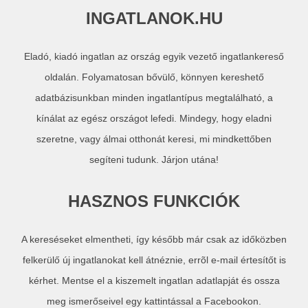
INGATLANOK.HU
Eladó, kiadó ingatlan az ország egyik vezető ingatlankereső
oldalán. Folyamatosan bővülő, könnyen kereshető
adatbázisunkban minden ingatlantípus megtalálható, a
kínálat az egész országot lefedi. Mindegy, hogy eladni
szeretne, vagy álmai otthonát keresi, mi mindkettőben
segíteni tudunk. Járjon utána!
HASZNOS FUNKCIÓK
A kereséseket elmentheti, így később már csak az időközben
felkerülő új ingatlanokat kell átnéznie, errõl e-mail értesítőt is
kérhet. Mentse el a kiszemelt ingatlan adatlapját és ossza
meg ismerőseivel egy kattintással a Facebookon.