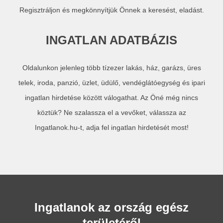
Regisztráljon és megkönnyítjük Önnek a keresést, eladást.
INGATLAN ADATBÁZIS
Oldalunkon jelenleg több tízezer lakás, ház, garázs, üres
telek, iroda, panzió, üzlet, üdülő, vendéglátóegység és ipari
ingatlan hirdetése között válogathat. Az Öné még nincs
köztük? Ne szalassza el a vevőket, válassza az
Ingatlanok.hu-t, adja fel ingatlan hirdetését most!
Ingatlanok az ország egész
területéről