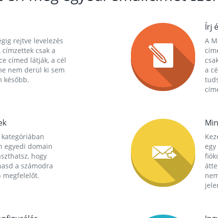
Írj 
gig rejtve levelezés
A Ma
 címzettek csak a
cím
ce címed látják, a cél
csak
me nem derül ki sem
a cé
m később.
tuds
címe
ek
Min
 kategóriában
Kez
n egyedi domain
egy 
aszthatsz, hogy
fió
hasd a számodra
átt
 megfelelőt.
nem
jele