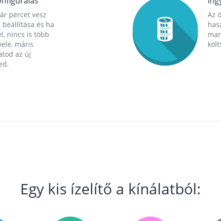
nfigurálás
Ing
ár percet vesz
Az 
 beállítása és ha
hasz
l, nincs is több
mara
ele, máris
költ
tod az új
ed.
Egy kis ízelítő a kínálatból: