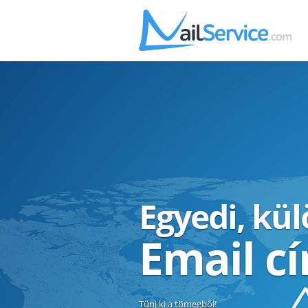
Egyedi, kü
Email c
Tűnj ki a tömegből!