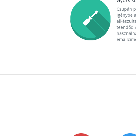
Gyors ko
Csupán p
igénybe a
elkészülté
teendőd v
használha
emailcím