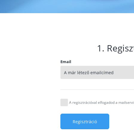
1. Regisz
Email
A regisztrációval elfogadod a mailser
Regisztráció