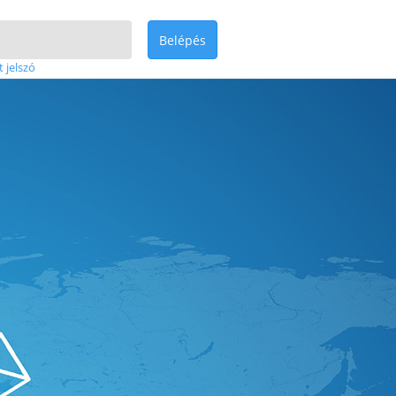
Belépés
t jelszó