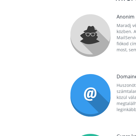
Anonim
Maradj vé
közben. A
MailServi
fiókod cí
most, se
Domain
Huszonöt
számtala
közül vál
megtalál
leginkább