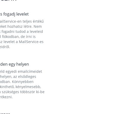
és fogadj levelet
ilService-en teljes értékű
eket hozhatsz létre. Nem
 fogadni tudod a leveleid
l fiókodban, de írni is
z levelet a MailService-es
idről.
den egy helyen
eld egyedi emailcímeidet
helyen, az elsődleges
kodban. Könnyebben
ekinthető, kényelmesebb,
 szükséges többször ki-be
ntkezni.