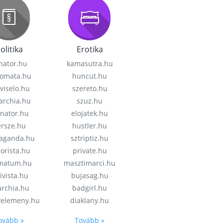
olitika
Erotika
nator.hu
kamasutra.hu
lomata.hu
huncut.hu
viselo.hu
szereto.hu
garchia.hu
szuz.hu
enator.hu
elojatek.hu
rsze.hu
hustler.hu
aganda.hu
sztriptiz.hu
rorista.hu
private.hu
imatum.hu
masztimarci.hu
ivista.hu
bujasag.hu
archia.hu
badgirl.hu
velemeny.hu
diaklany.hu
ovább »
Tovább »