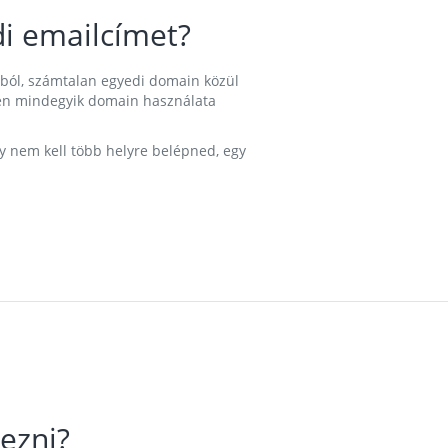
i emailcímet?
ából, számtalan egyedi domain közül
nkben mindegyik domain használata
gy nem kell több helyre belépned, egy
ezni?