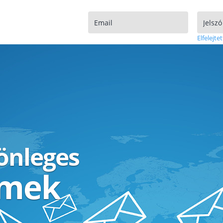
Elfelejtet
lönleges
ímek