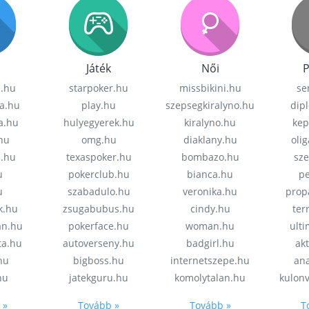
Játék
Női
P
z.hu
starpoker.hu
missbikini.hu
se
a.hu
play.hu
szepsegkiralyno.hu
dip
a.hu
hulyegyerek.hu
kiralyno.hu
kep
hu
omg.hu
diaklany.hu
oli
a.hu
texaspoker.hu
bombazo.hu
sz
u
pokerclub.hu
bianca.hu
pe
u
szabadulo.hu
veronika.hu
prop
k.hu
zsugabubus.hu
cindy.hu
ter
an.hu
pokerface.hu
woman.hu
ult
ta.hu
autoverseny.hu
badgirl.hu
akt
.hu
bigboss.hu
internetszepe.hu
an
hu
jatekguru.hu
komolytalan.hu
kulon
 »
Tovább »
Tovább »
T