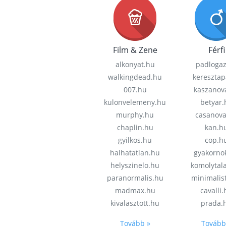
Film & Zene
Férfi
alkonyat.hu
padloga
walkingdead.hu
keresztap
007.hu
kaszanov
kulonvelemeny.hu
betyar.
murphy.hu
casanov
chaplin.hu
kan.h
gyilkos.hu
cop.h
halhatatlan.hu
gyakorno
helyszinelo.hu
komolytal
paranormalis.hu
minimalis
madmax.hu
cavalli
kivalasztott.hu
prada.
Tovább »
Tovább