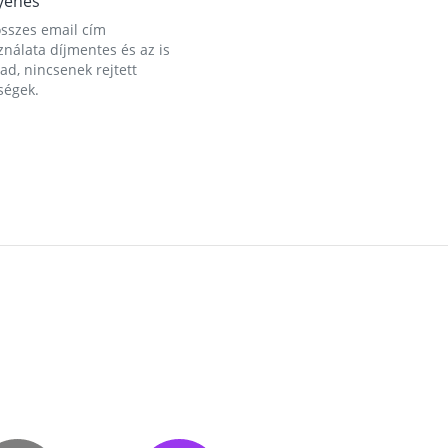
yenes
összes email cím
nálata díjmentes és az is
d, nincsenek rejtett
ségek.