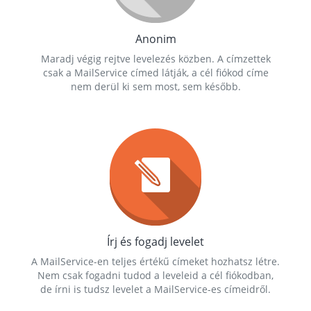
Anonim
Maradj végig rejtve levelezés közben. A címzettek
csak a MailService címed látják, a cél fiókod címe
nem derül ki sem most, sem később.
Írj és fogadj levelet
A MailService-en teljes értékű címeket hozhatsz létre.
Nem csak fogadni tudod a leveleid a cél fiókodban,
de írni is tudsz levelet a MailService-es címeidről.