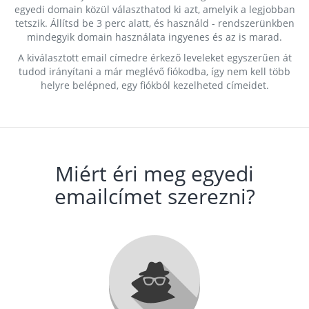
egyedi domain közül választhatod ki azt, amelyik a legjobban
tetszik. Állítsd be 3 perc alatt, és használd - rendszerünkben
mindegyik domain használata ingyenes és az is marad.
A kiválasztott email címedre érkező leveleket egyszerűen át
tudod irányítani a már meglévő fiókodba, így nem kell több
helyre belépned, egy fiókból kezelheted címeidet.
Miért éri meg egyedi
emailcímet szerezni?