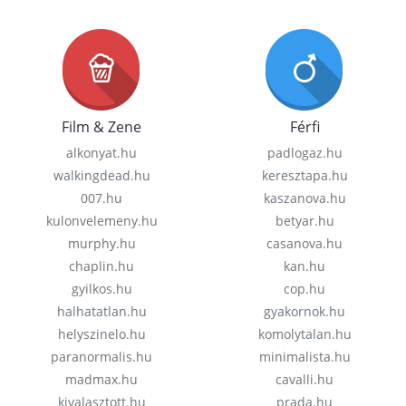
Film & Zene
Férfi
alkonyat.hu
padlogaz.hu
walkingdead.hu
keresztapa.hu
007.hu
kaszanova.hu
kulonvelemeny.hu
betyar.hu
murphy.hu
casanova.hu
chaplin.hu
kan.hu
gyilkos.hu
cop.hu
halhatatlan.hu
gyakornok.hu
helyszinelo.hu
komolytalan.hu
paranormalis.hu
minimalista.hu
madmax.hu
cavalli.hu
kivalasztott.hu
prada.hu