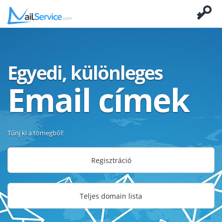
Egyedi, különleges
Email címek
Tűnj ki a tömegből!
Regisztráció
Teljes domain lista