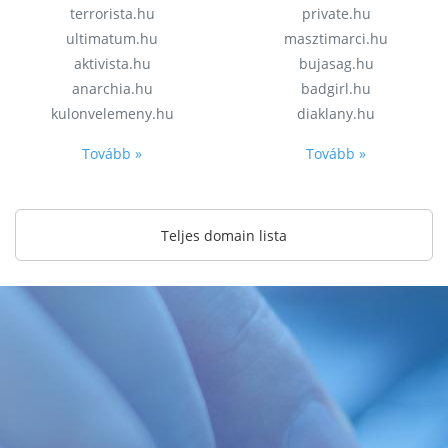
terrorista.hu
private.hu
ultimatum.hu
masztimarci.hu
aktivista.hu
bujasag.hu
anarchia.hu
badgirl.hu
kulonvelemeny.hu
diaklany.hu
Tovább »
Tovább »
Teljes domain lista