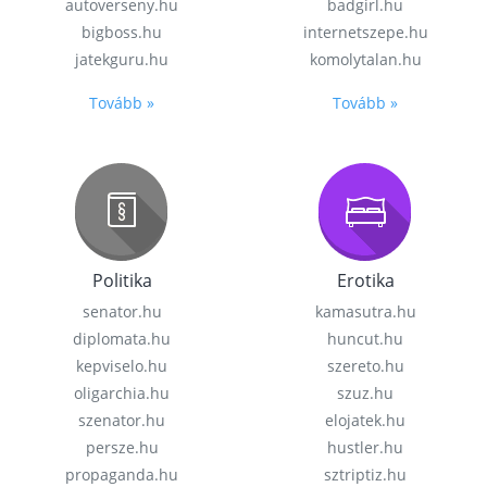
autoverseny.hu
badgirl.hu
bigboss.hu
internetszepe.hu
jatekguru.hu
komolytalan.hu
Tovább »
Tovább »
Politika
Erotika
senator.hu
kamasutra.hu
diplomata.hu
huncut.hu
kepviselo.hu
szereto.hu
oligarchia.hu
szuz.hu
szenator.hu
elojatek.hu
persze.hu
hustler.hu
propaganda.hu
sztriptiz.hu