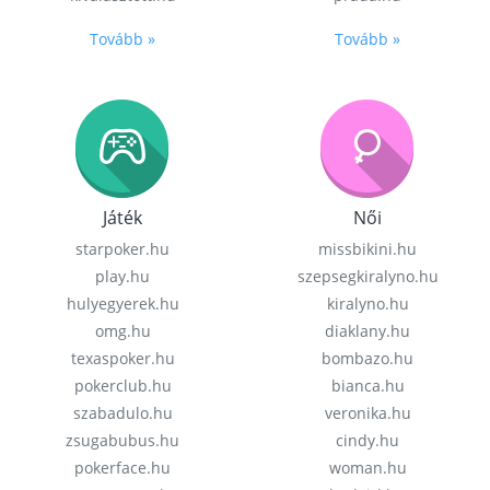
Tovább »
Tovább »
Játék
Női
starpoker.hu
missbikini.hu
play.hu
szepsegkiralyno.hu
hulyegyerek.hu
kiralyno.hu
omg.hu
diaklany.hu
texaspoker.hu
bombazo.hu
pokerclub.hu
bianca.hu
szabadulo.hu
veronika.hu
zsugabubus.hu
cindy.hu
pokerface.hu
woman.hu