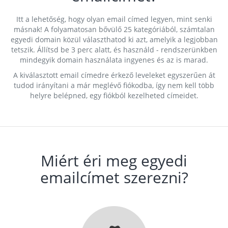
Itt a lehetőség, hogy olyan email címed legyen, mint senki
másnak! A folyamatosan bővülő 25 kategóriából, számtalan
egyedi domain közül választhatod ki azt, amelyik a legjobban
tetszik. Állítsd be 3 perc alatt, és használd - rendszerünkben
mindegyik domain használata ingyenes és az is marad.
A kiválasztott email címedre érkező leveleket egyszerűen át
tudod irányítani a már meglévő fiókodba, így nem kell több
helyre belépned, egy fiókból kezelheted címeidet.
Miért éri meg egyedi
emailcímet szerezni?