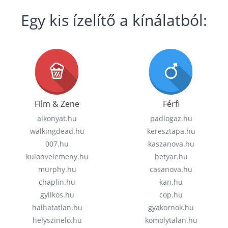
Egy kis ízelítő a kínálatból:
Film & Zene
Férfi
alkonyat.hu
padlogaz.hu
walkingdead.hu
keresztapa.hu
007.hu
kaszanova.hu
kulonvelemeny.hu
betyar.hu
murphy.hu
casanova.hu
chaplin.hu
kan.hu
gyilkos.hu
cop.hu
halhatatlan.hu
gyakornok.hu
helyszinelo.hu
komolytalan.hu