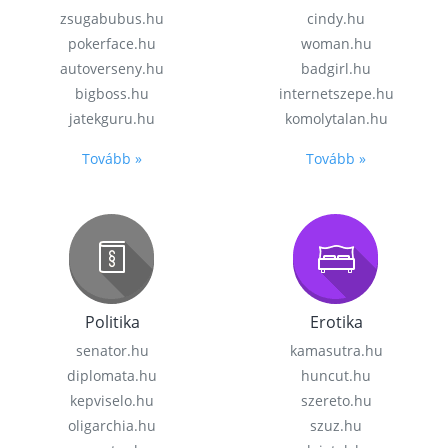
zsugabubus.hu
cindy.hu
pokerface.hu
woman.hu
autoverseny.hu
badgirl.hu
bigboss.hu
internetszepe.hu
jatekguru.hu
komolytalan.hu
Tovább »
Tovább »
Politika
Erotika
senator.hu
kamasutra.hu
diplomata.hu
huncut.hu
kepviselo.hu
szereto.hu
oligarchia.hu
szuz.hu