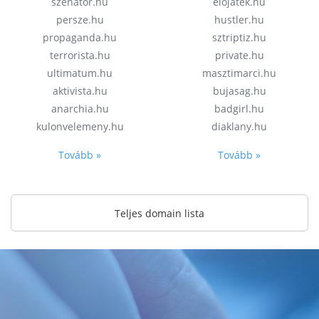
szenator.hu
elojatek.hu
persze.hu
hustler.hu
propaganda.hu
sztriptiz.hu
terrorista.hu
private.hu
ultimatum.hu
masztimarci.hu
aktivista.hu
bujasag.hu
anarchia.hu
badgirl.hu
kulonvelemeny.hu
diaklany.hu
Tovább »
Tovább »
Teljes domain lista