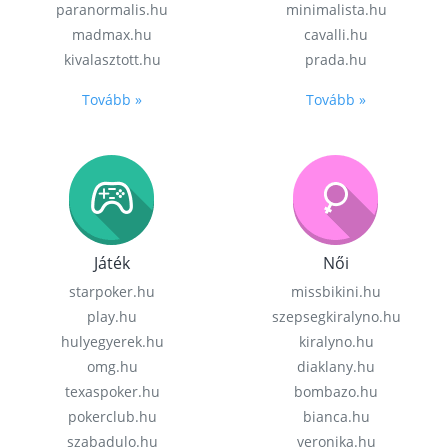
paranormalis.hu
minimalista.hu
madmax.hu
cavalli.hu
kivalasztott.hu
prada.hu
Tovább »
Tovább »
Játék
Női
starpoker.hu
missbikini.hu
play.hu
szepsegkiralyno.hu
hulyegyerek.hu
kiralyno.hu
omg.hu
diaklany.hu
texaspoker.hu
bombazo.hu
pokerclub.hu
bianca.hu
szabadulo.hu
veronika.hu