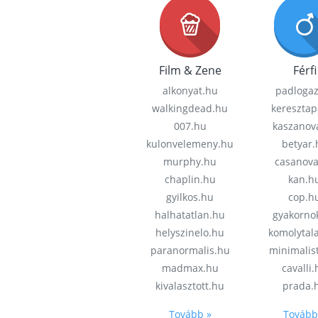
Film & Zene
Férfi
alkonyat.hu
padloga
walkingdead.hu
keresztap
007.hu
kaszanov
kulonvelemeny.hu
betyar.
murphy.hu
casanov
chaplin.hu
kan.h
gyilkos.hu
cop.h
halhatatlan.hu
gyakorno
helyszinelo.hu
komolytal
paranormalis.hu
minimalis
madmax.hu
cavalli
kivalasztott.hu
prada.
Tovább »
Tovább