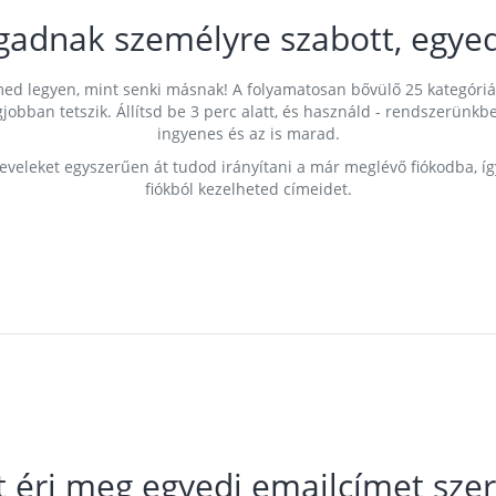
gadnak személyre szabott, egyed
címed legyen, mint senki másnak! A folyamatosan bővülő 25 kategóri
egjobban tetszik. Állítsd be 3 perc alatt, és használd - rendszerü
ingyenes és az is marad.
leveleket egyszerűen át tudod irányítani a már meglévő fiókodba, í
fiókból kezelheted címeidet.
t éri meg egyedi emailcímet szer