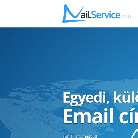
Egyedi, kü
Email c
Tűnj ki a tömegből!