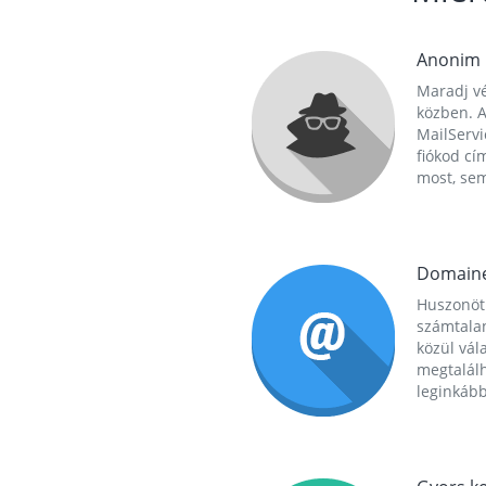
Anonim
Maradj vé
közben. A
MailServi
fiókod cí
most, se
Domain
Huszonöt
számtala
közül vál
megtalál
leginkább