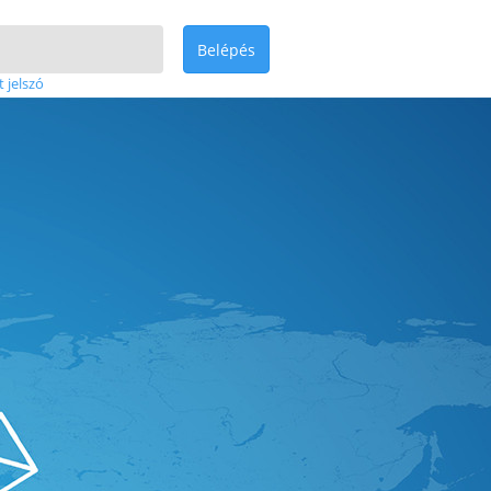
Belépés
t jelszó