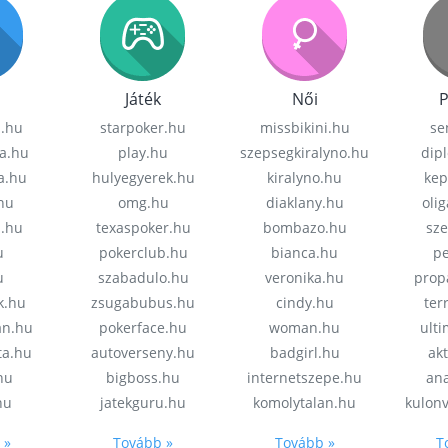
Játék
Női
P
z.hu
starpoker.hu
missbikini.hu
se
a.hu
play.hu
szepsegkiralyno.hu
dip
a.hu
hulyegyerek.hu
kiralyno.hu
kep
hu
omg.hu
diaklany.hu
oli
a.hu
texaspoker.hu
bombazo.hu
sz
u
pokerclub.hu
bianca.hu
pe
u
szabadulo.hu
veronika.hu
prop
k.hu
zsugabubus.hu
cindy.hu
ter
an.hu
pokerface.hu
woman.hu
ult
ta.hu
autoverseny.hu
badgirl.hu
akt
.hu
bigboss.hu
internetszepe.hu
an
hu
jatekguru.hu
komolytalan.hu
kulon
 »
Tovább »
Tovább »
T