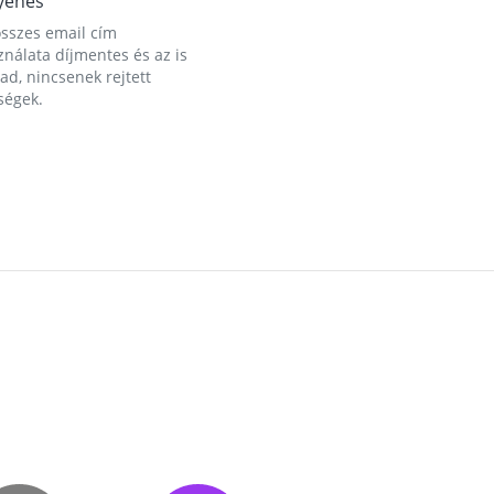
yenes
összes email cím
nálata díjmentes és az is
d, nincsenek rejtett
ségek.