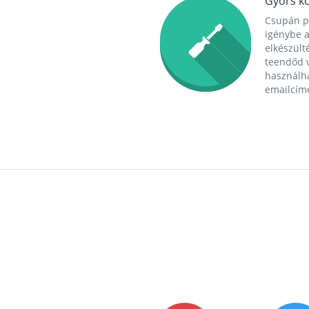
Gyors ko
Csupán p
igénybe a
elkészülté
teendőd v
használha
emailcím