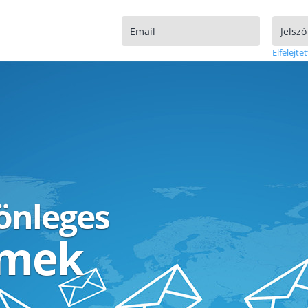
Elfelejtet
lönleges
ímek