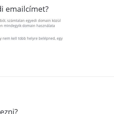
i emailcímet?
ából, számtalan egyedi domain közül
nkben mindegyik domain használata
gy nem kell több helyre belépned, egy
ezni?