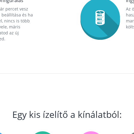
nfigurálás
Ing
ár percet vesz
Az 
 beállítása és ha
hasz
l, nincs is több
mara
ele, máris
költ
tod az új
ed.
Egy kis ízelítő a kínálatból: