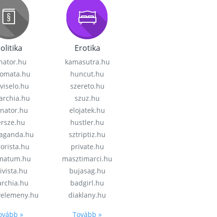
olitika
Erotika
nator.hu
kamasutra.hu
lomata.hu
huncut.hu
viselo.hu
szereto.hu
garchia.hu
szuz.hu
enator.hu
elojatek.hu
rsze.hu
hustler.hu
aganda.hu
sztriptiz.hu
rorista.hu
private.hu
imatum.hu
masztimarci.hu
ivista.hu
bujasag.hu
archia.hu
badgirl.hu
velemeny.hu
diaklany.hu
ovább »
Tovább »