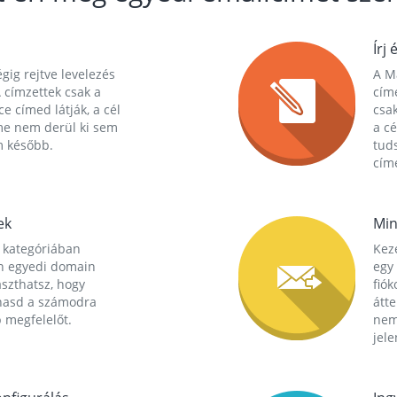
Írj 
gig rejtve levelezés
A Ma
 címzettek csak a
cím
ce címed látják, a cél
csak
me nem derül ki sem
a cé
m később.
tuds
címe
ek
Min
 kategóriában
Kez
n egyedi domain
egy 
aszthatsz, hogy
fió
hasd a számodra
átt
 megfelelőt.
nem
jele