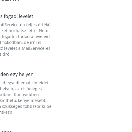
és fogadj levelet
ilService-en teljes értékű
eket hozhatsz létre. Nem
 fogadni tudod a leveleid
l fiókodban, de írni is
z levelet a MailService-es
idről.
den egy helyen
eld egyedi emailcímeidet
helyen, az elsődleges
kodban. Könnyebben
ekinthető, kényelmesebb,
 szükséges többször ki-be
ntkezni.