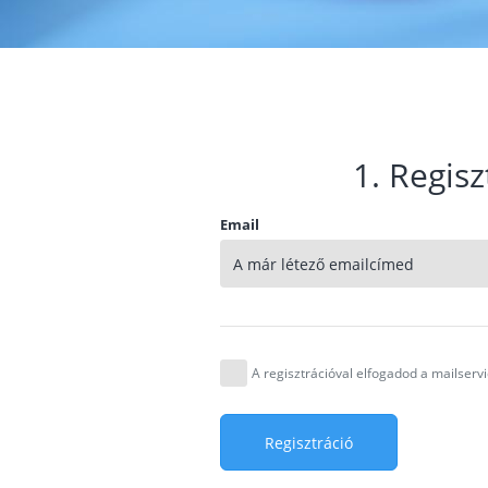
1. Regisz
Email
A regisztrációval elfogadod a mailser
Regisztráció