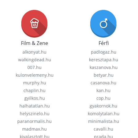
Film & Zene
Férfi
alkonyat.hu
padlogaz.hu
walkingdead.hu
keresztapa.hu
007.hu
kaszanova.hu
kulonvelemeny.hu
betyar.hu
murphy.hu
casanova.hu
chaplin.hu
kan.hu
gyilkos.hu
cop.hu
halhatatlan.hu
gyakornok.hu
helyszinelo.hu
komolytalan.hu
paranormalis.hu
minimalista.hu
madmax.hu
cavalli.hu
kivalasztott.hu
prada.hu