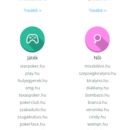
Tovább »
Tovább »
Játék
Női
starpoker.hu
missbikini.hu
play.hu
szepsegkiralyno.hu
hulyegyerek.hu
kiralyno.hu
omg.hu
diaklany.hu
texaspoker.hu
bombazo.hu
pokerclub.hu
bianca.hu
szabadulo.hu
veronika.hu
zsugabubus.hu
cindy.hu
pokerface.hu
woman.hu