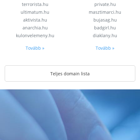
terrorista.hu
private.hu
ultimatum.hu
masztimarci.hu
aktivista.hu
bujasag.hu
anarchia.hu
badgirl.hu
kulonvelemeny.hu
diaklany.hu
Tovább »
Tovább »
Teljes domain lista