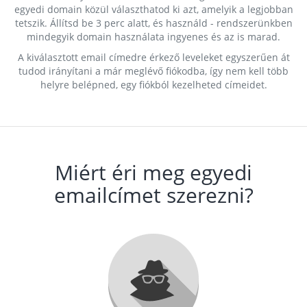
egyedi domain közül választhatod ki azt, amelyik a legjobban
tetszik. Állítsd be 3 perc alatt, és használd - rendszerünkben
mindegyik domain használata ingyenes és az is marad.
A kiválasztott email címedre érkező leveleket egyszerűen át
tudod irányítani a már meglévő fiókodba, így nem kell több
helyre belépned, egy fiókból kezelheted címeidet.
Miért éri meg egyedi
emailcímet szerezni?