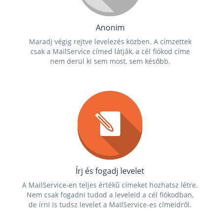
Anonim
Maradj végig rejtve levelezés közben. A címzettek
csak a MailService címed látják, a cél fiókod címe
nem derül ki sem most, sem később.
Írj és fogadj levelet
A MailService-en teljes értékű címeket hozhatsz létre.
Nem csak fogadni tudod a leveleid a cél fiókodban,
de írni is tudsz levelet a MailService-es címeidről.