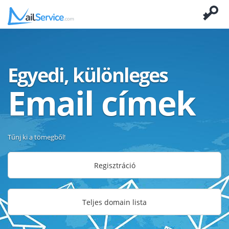
Egyedi, különleges
Email címek
Tűnj ki a tömegből!
Regisztráció
Teljes domain lista