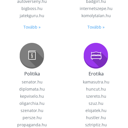
autoverseny.hu
badgirl.hu
bigboss.hu
internetszepe.hu
jatekguru.hu
komolytalan.hu
Tovább »
Tovább »
Politika
Erotika
senator.hu
kamasutra.hu
diplomata.hu
huncut.hu
kepviselo.hu
szereto.hu
oligarchia.hu
szuz.hu
szenator.hu
elojatek.hu
persze.hu
hustler.hu
propaganda.hu
sztriptiz.hu