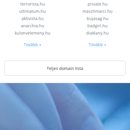
terrorista.hu
private.hu
ultimatum.hu
masztimarci.hu
aktivista.hu
bujasag.hu
anarchia.hu
badgirl.hu
kulonvelemeny.hu
diaklany.hu
Tovább »
Tovább »
Teljes domain lista