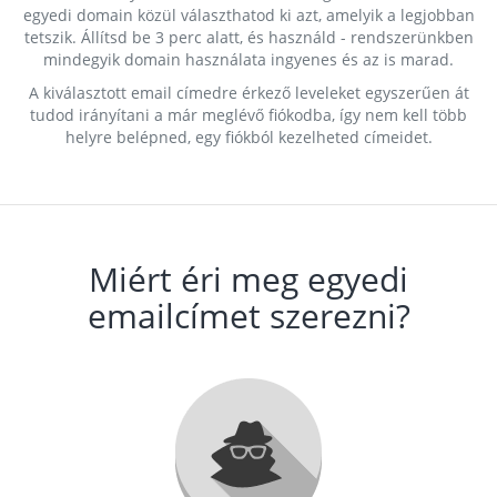
egyedi domain közül választhatod ki azt, amelyik a legjobban
tetszik. Állítsd be 3 perc alatt, és használd - rendszerünkben
mindegyik domain használata ingyenes és az is marad.
A kiválasztott email címedre érkező leveleket egyszerűen át
tudod irányítani a már meglévő fiókodba, így nem kell több
helyre belépned, egy fiókból kezelheted címeidet.
Miért éri meg egyedi
emailcímet szerezni?