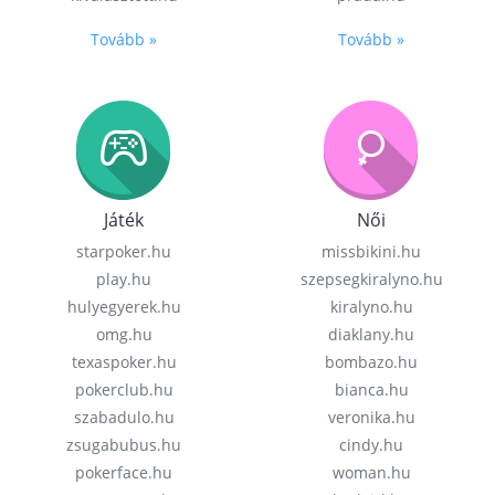
Tovább »
Tovább »
Játék
Női
starpoker.hu
missbikini.hu
play.hu
szepsegkiralyno.hu
hulyegyerek.hu
kiralyno.hu
omg.hu
diaklany.hu
texaspoker.hu
bombazo.hu
pokerclub.hu
bianca.hu
szabadulo.hu
veronika.hu
zsugabubus.hu
cindy.hu
pokerface.hu
woman.hu