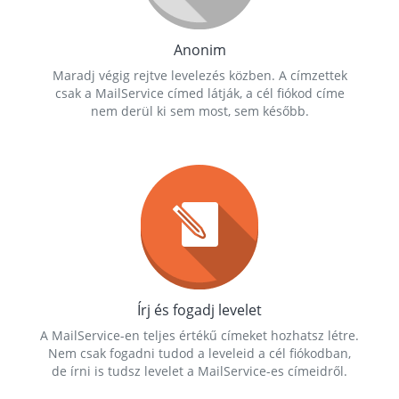
Anonim
Maradj végig rejtve levelezés közben. A címzettek
csak a MailService címed látják, a cél fiókod címe
nem derül ki sem most, sem később.
Írj és fogadj levelet
A MailService-en teljes értékű címeket hozhatsz létre.
Nem csak fogadni tudod a leveleid a cél fiókodban,
de írni is tudsz levelet a MailService-es címeidről.