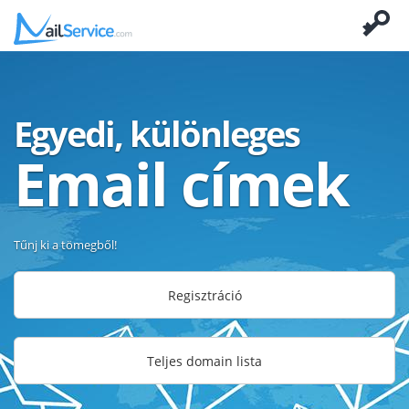
Egyedi, különleges
Email címek
Tűnj ki a tömegből!
Regisztráció
Teljes domain lista