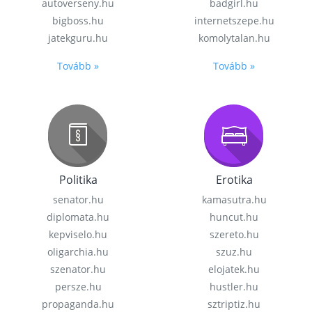
autoverseny.hu
badgirl.hu
bigboss.hu
internetszepe.hu
jatekguru.hu
komolytalan.hu
Tovább »
Tovább »
Politika
Erotika
senator.hu
kamasutra.hu
diplomata.hu
huncut.hu
kepviselo.hu
szereto.hu
oligarchia.hu
szuz.hu
szenator.hu
elojatek.hu
persze.hu
hustler.hu
propaganda.hu
sztriptiz.hu