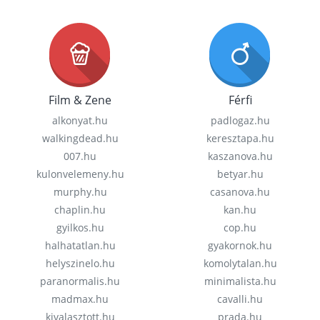
Film & Zene
Férfi
alkonyat.hu
padlogaz.hu
walkingdead.hu
keresztapa.hu
007.hu
kaszanova.hu
kulonvelemeny.hu
betyar.hu
murphy.hu
casanova.hu
chaplin.hu
kan.hu
gyilkos.hu
cop.hu
halhatatlan.hu
gyakornok.hu
helyszinelo.hu
komolytalan.hu
paranormalis.hu
minimalista.hu
madmax.hu
cavalli.hu
kivalasztott.hu
prada.hu