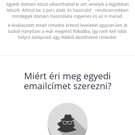
egyedi domain közül választhatod ki azt, amelyik a legjobban
tetszik. Állítsd be 3 perc alatt, és használd - rendszerünkben
mindegyik domain használata ingyenes és az is marad.
A kiválasztott email címedre érkező leveleket egyszerűen át
tudod irányítani a már meglévő fiókodba, így nem kell több
helyre belépned, egy fiókból kezelheted címeidet.
Miért éri meg egyedi
emailcímet szerezni?