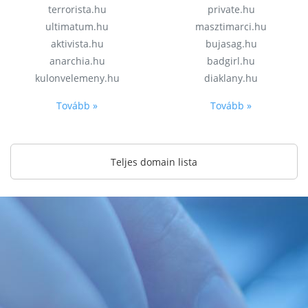
terrorista.hu
private.hu
ultimatum.hu
masztimarci.hu
aktivista.hu
bujasag.hu
anarchia.hu
badgirl.hu
kulonvelemeny.hu
diaklany.hu
Tovább »
Tovább »
Teljes domain lista