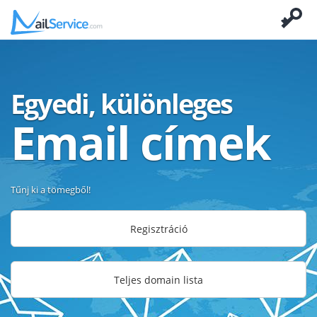
Egyedi, különleges
Email címek
Tűnj ki a tömegből!
Regisztráció
Teljes domain lista