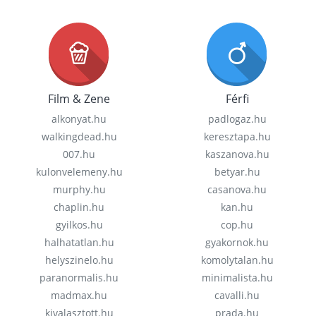
Film & Zene
Férfi
alkonyat.hu
padlogaz.hu
walkingdead.hu
keresztapa.hu
007.hu
kaszanova.hu
kulonvelemeny.hu
betyar.hu
murphy.hu
casanova.hu
chaplin.hu
kan.hu
gyilkos.hu
cop.hu
halhatatlan.hu
gyakornok.hu
helyszinelo.hu
komolytalan.hu
paranormalis.hu
minimalista.hu
madmax.hu
cavalli.hu
kivalasztott.hu
prada.hu