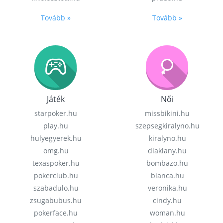
Tovább »
Tovább »
Játék
Női
starpoker.hu
missbikini.hu
play.hu
szepsegkiralyno.hu
hulyegyerek.hu
kiralyno.hu
omg.hu
diaklany.hu
texaspoker.hu
bombazo.hu
pokerclub.hu
bianca.hu
szabadulo.hu
veronika.hu
zsugabubus.hu
cindy.hu
pokerface.hu
woman.hu