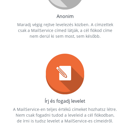
Anonim
Maradj végig rejtve levelezés közben. A címzettek
csak a MailService címed látják, a cél fiókod címe
nem derül ki sem most, sem később.
Írj és fogadj levelet
A MailService-en teljes értékű címeket hozhatsz létre.
Nem csak fogadni tudod a leveleid a cél fiókodban,
de írni is tudsz levelet a MailService-es címeidről.