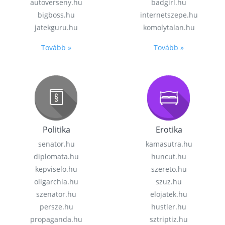
autoverseny.hu
badgirl.hu
bigboss.hu
internetszepe.hu
jatekguru.hu
komolytalan.hu
Tovább »
Tovább »
Politika
Erotika
senator.hu
kamasutra.hu
diplomata.hu
huncut.hu
kepviselo.hu
szereto.hu
oligarchia.hu
szuz.hu
szenator.hu
elojatek.hu
persze.hu
hustler.hu
propaganda.hu
sztriptiz.hu