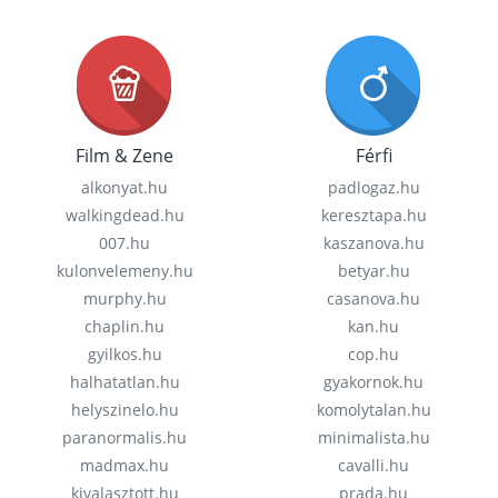
Film & Zene
Férfi
alkonyat.hu
padlogaz.hu
walkingdead.hu
keresztapa.hu
007.hu
kaszanova.hu
kulonvelemeny.hu
betyar.hu
murphy.hu
casanova.hu
chaplin.hu
kan.hu
gyilkos.hu
cop.hu
halhatatlan.hu
gyakornok.hu
helyszinelo.hu
komolytalan.hu
paranormalis.hu
minimalista.hu
madmax.hu
cavalli.hu
kivalasztott.hu
prada.hu