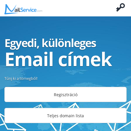
Egyedi, különleges
Email címek
Tűnj ki a tömegből!
Regisztráció
Teljes domain lista