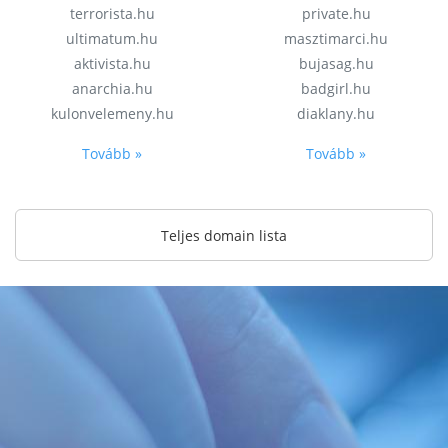
terrorista.hu
private.hu
ultimatum.hu
masztimarci.hu
aktivista.hu
bujasag.hu
anarchia.hu
badgirl.hu
kulonvelemeny.hu
diaklany.hu
Tovább »
Tovább »
Teljes domain lista