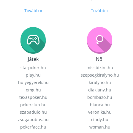
Tovább »
Tovább »
Játék
Női
starpoker.hu
missbikini.hu
play.hu
szepsegkiralyno.hu
hulyegyerek.hu
kiralyno.hu
omg.hu
diaklany.hu
texaspoker.hu
bombazo.hu
pokerclub.hu
bianca.hu
szabadulo.hu
veronika.hu
zsugabubus.hu
cindy.hu
pokerface.hu
woman.hu