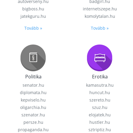
autoverseny.hu
badgirl.hu
bigboss.hu
internetszepe.hu
jatekguru.hu
komolytalan.hu
Tovább »
Tovább »
Politika
Erotika
senator.hu
kamasutra.hu
diplomata.hu
huncut.hu
kepviselo.hu
szereto.hu
oligarchia.hu
szuz.hu
szenator.hu
elojatek.hu
persze.hu
hustler.hu
propaganda.hu
sztriptiz.hu