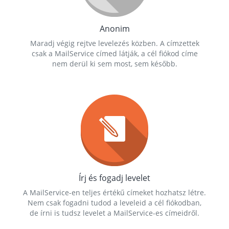
Anonim
Maradj végig rejtve levelezés közben. A címzettek
csak a MailService címed látják, a cél fiókod címe
nem derül ki sem most, sem később.
Írj és fogadj levelet
A MailService-en teljes értékű címeket hozhatsz létre.
Nem csak fogadni tudod a leveleid a cél fiókodban,
de írni is tudsz levelet a MailService-es címeidről.