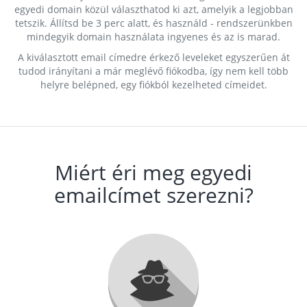
egyedi domain közül választhatod ki azt, amelyik a legjobban
tetszik. Állítsd be 3 perc alatt, és használd - rendszerünkben
mindegyik domain használata ingyenes és az is marad.
A kiválasztott email címedre érkező leveleket egyszerűen át
tudod irányítani a már meglévő fiókodba, így nem kell több
helyre belépned, egy fiókból kezelheted címeidet.
Miért éri meg egyedi
emailcímet szerezni?