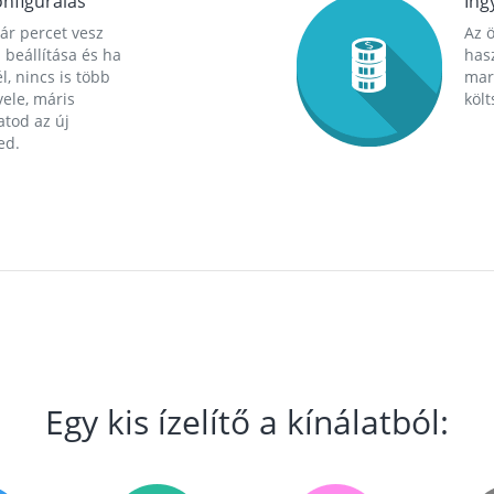
nfigurálás
Ing
ár percet vesz
Az 
 beállítása és ha
hasz
l, nincs is több
mara
ele, máris
költ
tod az új
ed.
Egy kis ízelítő a kínálatból: