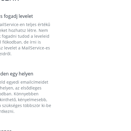
és fogadj levelet
ilService-en teljes értékű
eket hozhatsz létre. Nem
 fogadni tudod a leveleid
l fiókodban, de írni is
z levelet a MailService-es
idről.
den egy helyen
eld egyedi emailcímeidet
helyen, az elsődleges
kodban. Könnyebben
ekinthető, kényelmesebb,
 szükséges többször ki-be
ntkezni.