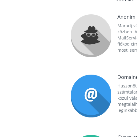
Anonim
Maradj vé
közben. A
MailServi
fiókod cí
most, se
Domain
Huszonöt
számtala
közül vál
megtalál
leginkább