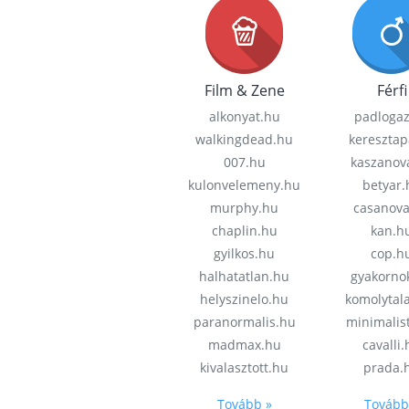
Film & Zene
Férfi
alkonyat.hu
padloga
walkingdead.hu
keresztap
007.hu
kaszanov
kulonvelemeny.hu
betyar.
murphy.hu
casanov
chaplin.hu
kan.h
gyilkos.hu
cop.h
halhatatlan.hu
gyakorno
helyszinelo.hu
komolytal
paranormalis.hu
minimalis
madmax.hu
cavalli
kivalasztott.hu
prada.
Tovább »
Tovább