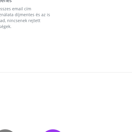
yenes
összes email cím
nálata díjmentes és az is
d, nincsenek rejtett
ségek.