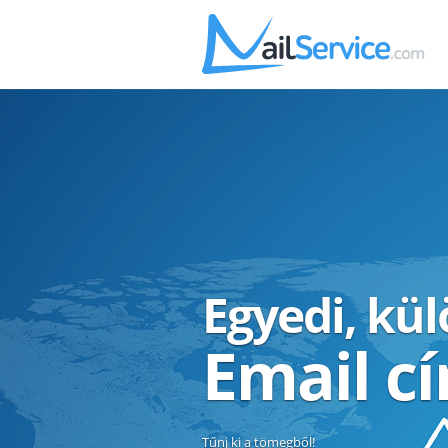
Egyedi, kü
Email c
Tűnj ki a tömegből!