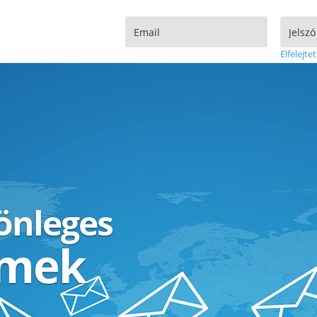
Elfelejtet
lönleges
ímek