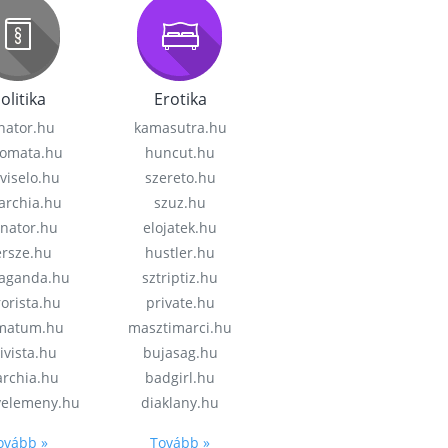
olitika
Erotika
nator.hu
kamasutra.hu
lomata.hu
huncut.hu
viselo.hu
szereto.hu
garchia.hu
szuz.hu
enator.hu
elojatek.hu
rsze.hu
hustler.hu
aganda.hu
sztriptiz.hu
rorista.hu
private.hu
imatum.hu
masztimarci.hu
ivista.hu
bujasag.hu
archia.hu
badgirl.hu
velemeny.hu
diaklany.hu
ovább »
Tovább »