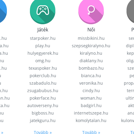
Játék
Női
P
z.hu
starpoker.hu
missbikini.hu
se
a.hu
play.hu
szepsegkiralyno.hu
dip
a.hu
hulyegyerek.hu
kiralyno.hu
kep
hu
omg.hu
diaklany.hu
oli
a.hu
texaspoker.hu
bombazo.hu
sz
u
pokerclub.hu
bianca.hu
pe
u
szabadulo.hu
veronika.hu
prop
k.hu
zsugabubus.hu
cindy.hu
ter
an.hu
pokerface.hu
woman.hu
ult
ta.hu
autoverseny.hu
badgirl.hu
akt
.hu
bigboss.hu
internetszepe.hu
an
hu
jatekguru.hu
komolytalan.hu
kulon
 »
Tovább »
Tovább »
T