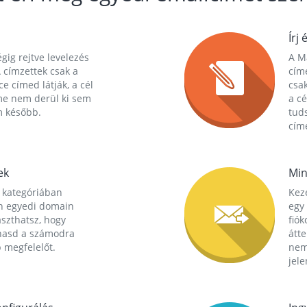
Írj 
gig rejtve levelezés
A Ma
 címzettek csak a
cím
ce címed látják, a cél
csak
me nem derül ki sem
a cé
m később.
tuds
címe
ek
Min
 kategóriában
Kez
n egyedi domain
egy 
aszthatsz, hogy
fió
hasd a számodra
átt
 megfelelőt.
nem
jele