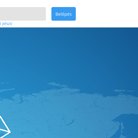
Belépés
t jelszó