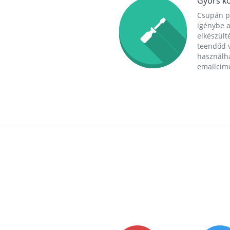
Gyors ko
Csupán p
igénybe a
elkészülté
teendőd v
használha
emailcím