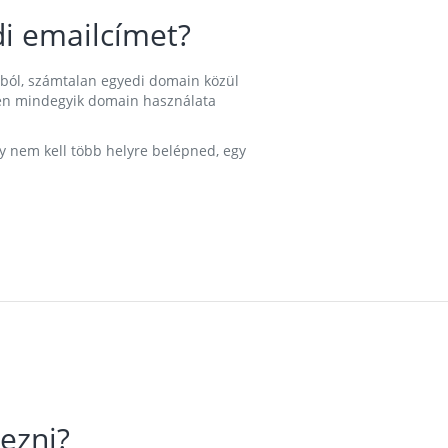
i emailcímet?
ából, számtalan egyedi domain közül
nkben mindegyik domain használata
gy nem kell több helyre belépned, egy
ezni?