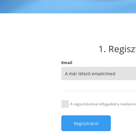
1. Regisz
Email
A regisztrációval elfogadod a mailser
Regisztráció