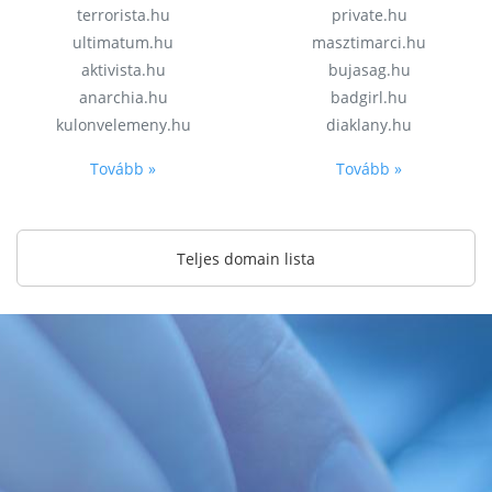
terrorista.hu
private.hu
ultimatum.hu
masztimarci.hu
aktivista.hu
bujasag.hu
anarchia.hu
badgirl.hu
kulonvelemeny.hu
diaklany.hu
Tovább »
Tovább »
Teljes domain lista