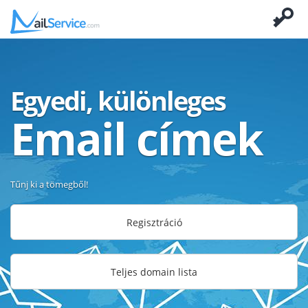
Egyedi, különleges
Email címek
Tűnj ki a tömegből!
Regisztráció
Teljes domain lista