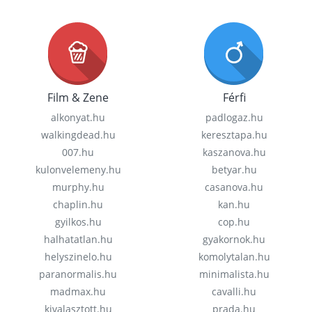
Film & Zene
Férfi
alkonyat.hu
padlogaz.hu
walkingdead.hu
keresztapa.hu
007.hu
kaszanova.hu
kulonvelemeny.hu
betyar.hu
murphy.hu
casanova.hu
chaplin.hu
kan.hu
gyilkos.hu
cop.hu
halhatatlan.hu
gyakornok.hu
helyszinelo.hu
komolytalan.hu
paranormalis.hu
minimalista.hu
madmax.hu
cavalli.hu
kivalasztott.hu
prada.hu