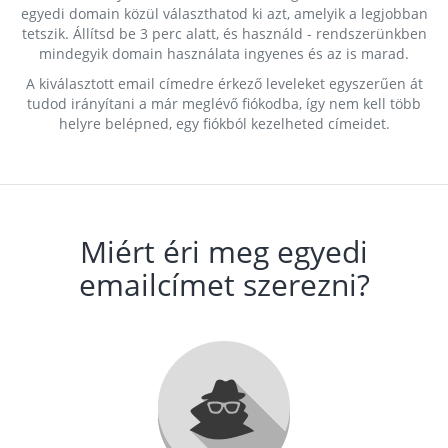
egyedi domain közül választhatod ki azt, amelyik a legjobban
tetszik. Állítsd be 3 perc alatt, és használd - rendszerünkben
mindegyik domain használata ingyenes és az is marad.
A kiválasztott email címedre érkező leveleket egyszerűen át
tudod irányítani a már meglévő fiókodba, így nem kell több
helyre belépned, egy fiókból kezelheted címeidet.
Miért éri meg egyedi
emailcímet szerezni?