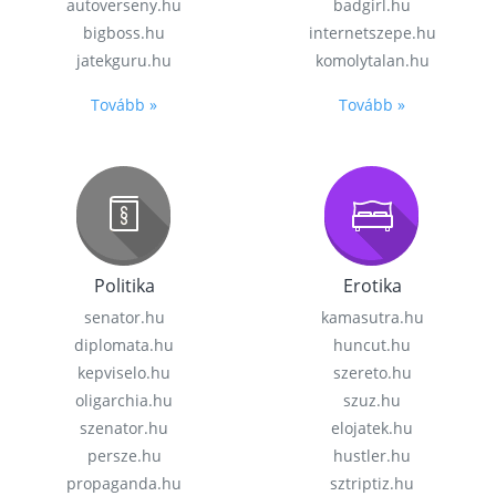
autoverseny.hu
badgirl.hu
bigboss.hu
internetszepe.hu
jatekguru.hu
komolytalan.hu
Tovább »
Tovább »
Politika
Erotika
senator.hu
kamasutra.hu
diplomata.hu
huncut.hu
kepviselo.hu
szereto.hu
oligarchia.hu
szuz.hu
szenator.hu
elojatek.hu
persze.hu
hustler.hu
propaganda.hu
sztriptiz.hu