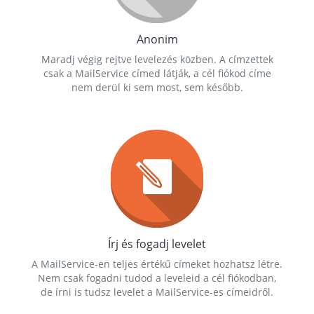
Anonim
Maradj végig rejtve levelezés közben. A címzettek
csak a MailService címed látják, a cél fiókod címe
nem derül ki sem most, sem később.
Írj és fogadj levelet
A MailService-en teljes értékű címeket hozhatsz létre.
Nem csak fogadni tudod a leveleid a cél fiókodban,
de írni is tudsz levelet a MailService-es címeidről.