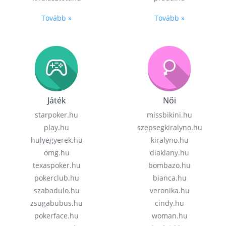
Tovább »
Tovább »
Játék
Női
starpoker.hu
missbikini.hu
play.hu
szepsegkiralyno.hu
hulyegyerek.hu
kiralyno.hu
omg.hu
diaklany.hu
texaspoker.hu
bombazo.hu
pokerclub.hu
bianca.hu
szabadulo.hu
veronika.hu
zsugabubus.hu
cindy.hu
pokerface.hu
woman.hu