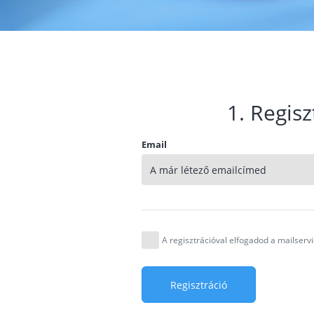
1. Regisz
Email
A regisztrációval elfogadod a mailser
Regisztráció