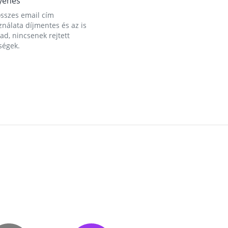
yenes
összes email cím
nálata díjmentes és az is
d, nincsenek rejtett
ségek.