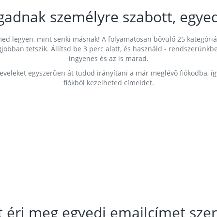
gadnak személyre szabott, egyed
címed legyen, mint senki másnak! A folyamatosan bővülő 25 kategóri
egjobban tetszik. Állítsd be 3 perc alatt, és használd - rendszerü
ingyenes és az is marad.
leveleket egyszerűen át tudod irányítani a már meglévő fiókodba, í
fiókból kezelheted címeidet.
t éri meg egyedi emailcímet szer