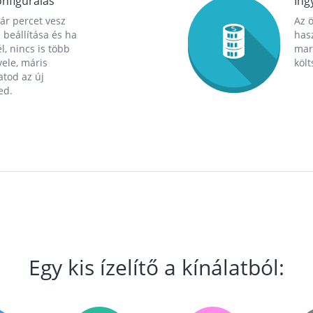
nfigurálás
Ing
ár percet vesz
Az 
 beállítása és ha
hasz
l, nincs is több
mara
ele, máris
költ
tod az új
ed.
Egy kis ízelítő a kínálatból: