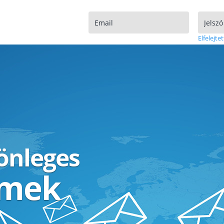
Elfelejtet
lönleges
ímek