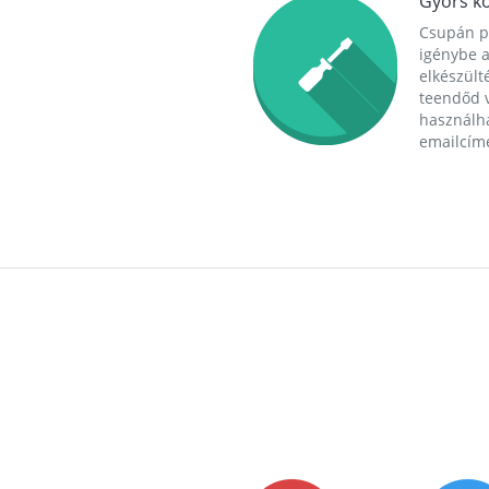
Gyors ko
Csupán p
igénybe a
elkészülté
teendőd v
használha
emailcím