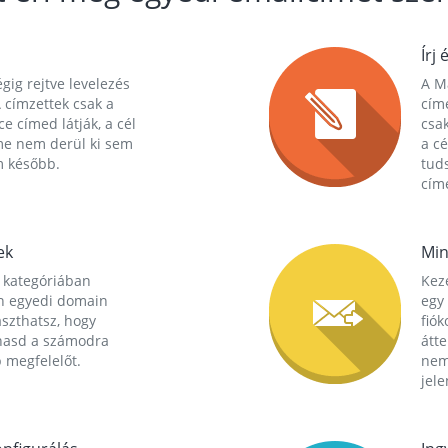
Írj 
gig rejtve levelezés
A Ma
 címzettek csak a
cím
ce címed látják, a cél
csak
me nem derül ki sem
a cé
m később.
tuds
címe
ek
Min
 kategóriában
Kez
n egyedi domain
egy 
aszthatsz, hogy
fió
hasd a számodra
átt
 megfelelőt.
nem
jele