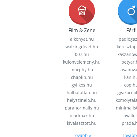
Film & Zene
Férfi
alkonyat.hu
padloga
walkingdead.hu
keresztap
007.hu
kaszanov
kulonvelemeny.hu
betyar.
murphy.hu
casanov
chaplin.hu
kan.h
gyilkos.hu
cop.h
halhatatlan.hu
gyakorno
helyszinelo.hu
komolytal
paranormalis.hu
minimalis
madmax.hu
cavalli
kivalasztott.hu
prada.
Tovább »
Tovább