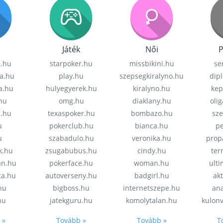
Játék
Női
P
z.hu
starpoker.hu
missbikini.hu
se
a.hu
play.hu
szepsegkiralyno.hu
dip
a.hu
hulyegyerek.hu
kiralyno.hu
kep
hu
omg.hu
diaklany.hu
oli
a.hu
texaspoker.hu
bombazo.hu
sz
u
pokerclub.hu
bianca.hu
pe
u
szabadulo.hu
veronika.hu
prop
k.hu
zsugabubus.hu
cindy.hu
ter
an.hu
pokerface.hu
woman.hu
ult
ta.hu
autoverseny.hu
badgirl.hu
akt
.hu
bigboss.hu
internetszepe.hu
an
hu
jatekguru.hu
komolytalan.hu
kulon
 »
Tovább »
Tovább »
T