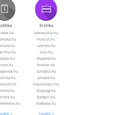
olitika
Erotika
nator.hu
kamasutra.hu
lomata.hu
huncut.hu
viselo.hu
szereto.hu
garchia.hu
szuz.hu
enator.hu
elojatek.hu
rsze.hu
hustler.hu
aganda.hu
sztriptiz.hu
rorista.hu
private.hu
imatum.hu
masztimarci.hu
ivista.hu
bujasag.hu
archia.hu
badgirl.hu
velemeny.hu
diaklany.hu
ovább »
Tovább »