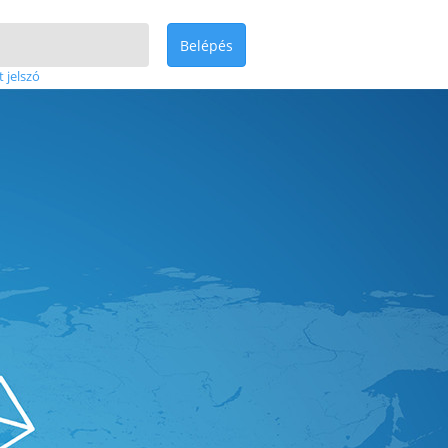
Belépés
t jelszó