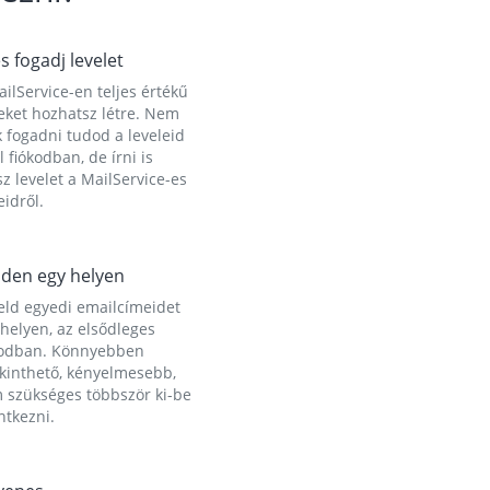
és fogadj levelet
ilService-en teljes értékű
eket hozhatsz létre. Nem
 fogadni tudod a leveleid
l fiókodban, de írni is
z levelet a MailService-es
idről.
den egy helyen
eld egyedi emailcímeidet
helyen, az elsődleges
kodban. Könnyebben
ekinthető, kényelmesebb,
 szükséges többször ki-be
ntkezni.