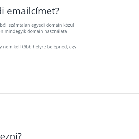
i emailcímet?
ából, számtalan egyedi domain közül
nkben mindegyik domain használata
gy nem kell több helyre belépned, egy
ezni?