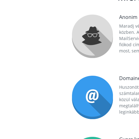
Anonim
Maradj vé
közben. A
MailServi
fiókod cí
most, se
Domain
Huszonöt
számtala
közül vál
megtalál
leginkább