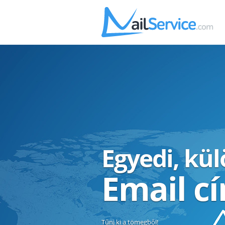
Egyedi, kü
Email c
Tűnj ki a tömegből!