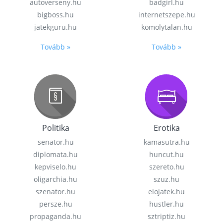
autoverseny.hu
badgirl.hu
bigboss.hu
internetszepe.hu
jatekguru.hu
komolytalan.hu
Tovább »
Tovább »
Politika
Erotika
senator.hu
kamasutra.hu
diplomata.hu
huncut.hu
kepviselo.hu
szereto.hu
oligarchia.hu
szuz.hu
szenator.hu
elojatek.hu
persze.hu
hustler.hu
propaganda.hu
sztriptiz.hu