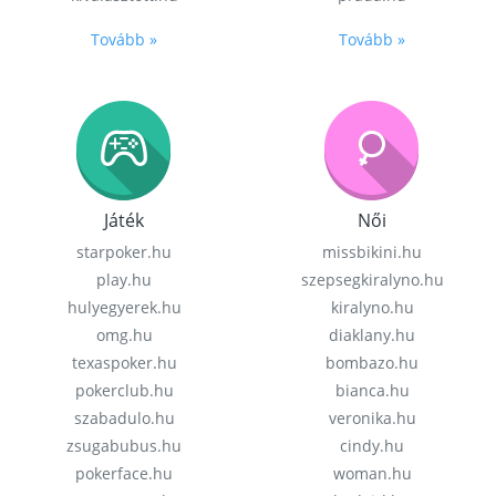
Tovább »
Tovább »
Játék
Női
starpoker.hu
missbikini.hu
play.hu
szepsegkiralyno.hu
hulyegyerek.hu
kiralyno.hu
omg.hu
diaklany.hu
texaspoker.hu
bombazo.hu
pokerclub.hu
bianca.hu
szabadulo.hu
veronika.hu
zsugabubus.hu
cindy.hu
pokerface.hu
woman.hu