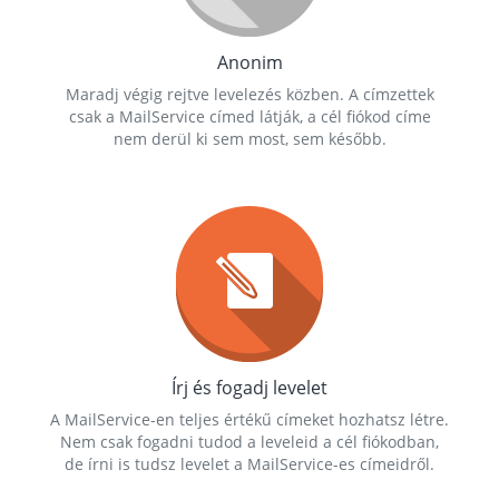
Anonim
Maradj végig rejtve levelezés közben. A címzettek
csak a MailService címed látják, a cél fiókod címe
nem derül ki sem most, sem később.
Írj és fogadj levelet
A MailService-en teljes értékű címeket hozhatsz létre.
Nem csak fogadni tudod a leveleid a cél fiókodban,
de írni is tudsz levelet a MailService-es címeidről.