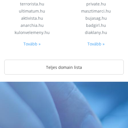
terrorista.hu
private.hu
ultimatum.hu
masztimarci.hu
aktivista.hu
bujasag.hu
anarchia.hu
badgirl.hu
kulonvelemeny.hu
diaklany.hu
Tovább »
Tovább »
Teljes domain lista