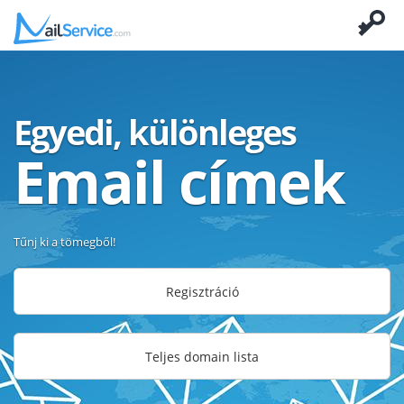
Egyedi, különleges
Email címek
Tűnj ki a tömegből!
Regisztráció
Teljes domain lista