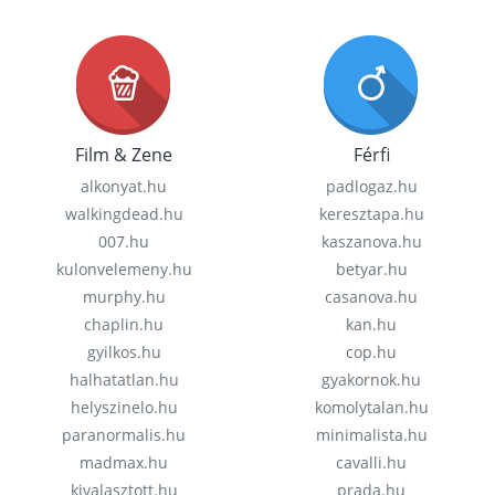
Film & Zene
Férfi
alkonyat.hu
padlogaz.hu
walkingdead.hu
keresztapa.hu
007.hu
kaszanova.hu
kulonvelemeny.hu
betyar.hu
murphy.hu
casanova.hu
chaplin.hu
kan.hu
gyilkos.hu
cop.hu
halhatatlan.hu
gyakornok.hu
helyszinelo.hu
komolytalan.hu
paranormalis.hu
minimalista.hu
madmax.hu
cavalli.hu
kivalasztott.hu
prada.hu