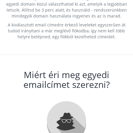
egyedi domain közül választhatod ki azt, amelyik a legjobban
tetszik. Állítsd be 3 perc alatt, és használd - rendszerünkben
mindegyik domain használata ingyenes és az is marad.
A kiválasztott email címedre érkező leveleket egyszerűen át
tudod irányítani a már meglévő fiókodba, így nem kell több
helyre belépned, egy fiókból kezelheted címeidet.
Miért éri meg egyedi
emailcímet szerezni?