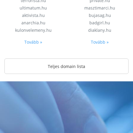
terrorista.hu
private.hu
ultimatum.hu
masztimarci.hu
aktivista.hu
bujasag.hu
anarchia.hu
badgirl.hu
kulonvelemeny.hu
diaklany.hu
Tovább »
Tovább »
Teljes domain lista