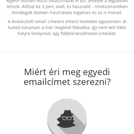
egyedi domain közül választhatod ki azt, amelyik a legjobban
tetszik. Állítsd be 3 perc alatt, és használd - rendszerünkben
mindegyik domain használata ingyenes és az is marad.
A kiválasztott email címedre érkező leveleket egyszerűen át
tudod irányítani a már meglévő fiókodba, így nem kell több
helyre belépned, egy fiókból kezelheted címeidet.
Miért éri meg egyedi
emailcímet szerezni?