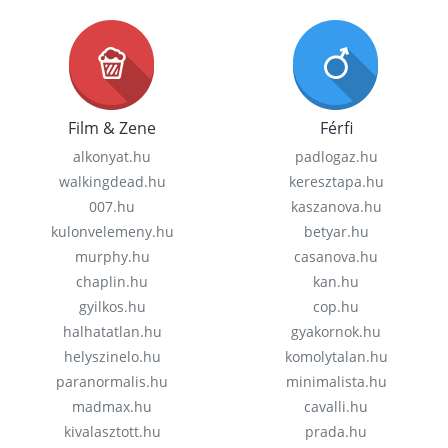
Film & Zene
Férfi
alkonyat.hu
padlogaz.hu
walkingdead.hu
keresztapa.hu
007.hu
kaszanova.hu
kulonvelemeny.hu
betyar.hu
murphy.hu
casanova.hu
chaplin.hu
kan.hu
gyilkos.hu
cop.hu
halhatatlan.hu
gyakornok.hu
helyszinelo.hu
komolytalan.hu
paranormalis.hu
minimalista.hu
madmax.hu
cavalli.hu
kivalasztott.hu
prada.hu