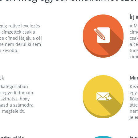
Írj 
gig rejtve levelezés
A Ma
 címzettek csak a
cím
ce címed látják, a cél
csak
me nem derül ki sem
a cé
m később.
tuds
címe
ek
Min
 kategóriában
Kez
n egyedi domain
egy 
aszthatsz, hogy
fió
hasd a számodra
átt
 megfelelőt.
nem
jele