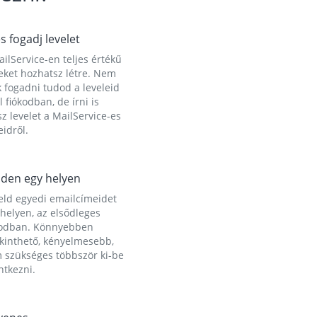
és fogadj levelet
ilService-en teljes értékű
eket hozhatsz létre. Nem
 fogadni tudod a leveleid
l fiókodban, de írni is
z levelet a MailService-es
idről.
den egy helyen
eld egyedi emailcímeidet
helyen, az elsődleges
kodban. Könnyebben
ekinthető, kényelmesebb,
 szükséges többször ki-be
ntkezni.