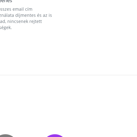
yenes
összes email cím
nálata díjmentes és az is
d, nincsenek rejtett
ségek.