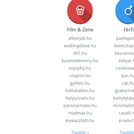
Film & Zene
Férfi
alkonyat.hu
padloga
walkingdead.hu
keresztap
007.hu
kaszanov
kulonvelemeny.hu
betyar.
murphy.hu
casanov
chaplin.hu
kan.h
gyilkos.hu
cop.h
halhatatlan.hu
gyakorno
helyszinelo.hu
komolytal
paranormalis.hu
minimalis
madmax.hu
cavalli
kivalasztott.hu
prada.
Tovább »
Tovább