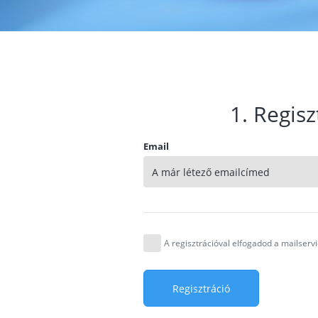
1. Regisz
Email
A regisztrációval elfogadod a mailser
Regisztráció