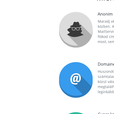
Anonim
Maradj vé
közben. A
MailServi
fiókod cí
most, se
Domain
Huszonöt
számtala
közül vál
megtalál
leginkább