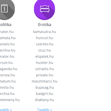
olitika
Erotika
nator.hu
kamasutra.hu
lomata.hu
huncut.hu
viselo.hu
szereto.hu
garchia.hu
szuz.hu
enator.hu
elojatek.hu
rsze.hu
hustler.hu
aganda.hu
sztriptiz.hu
rorista.hu
private.hu
imatum.hu
masztimarci.hu
ivista.hu
bujasag.hu
archia.hu
badgirl.hu
velemeny.hu
diaklany.hu
ovább »
Tovább »