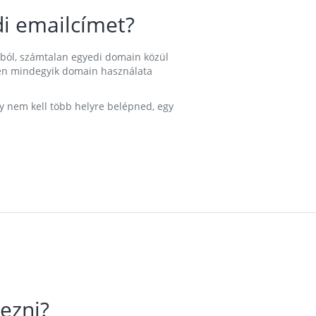
i emailcímet?
ából, számtalan egyedi domain közül
nkben mindegyik domain használata
gy nem kell több helyre belépned, egy
ezni?