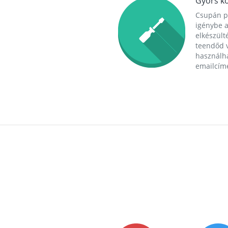
Gyors ko
Csupán p
igénybe a
elkészülté
teendőd v
használha
emailcím