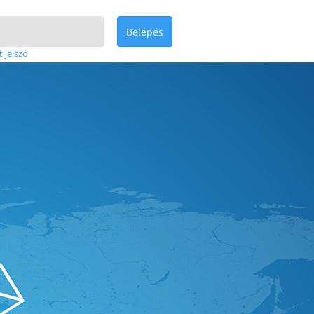
Belépés
t jelszó