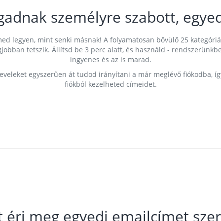
gadnak személyre szabott, egyed
címed legyen, mint senki másnak! A folyamatosan bővülő 25 kategóri
egjobban tetszik. Állítsd be 3 perc alatt, és használd - rendszerü
ingyenes és az is marad.
leveleket egyszerűen át tudod irányítani a már meglévő fiókodba, í
fiókból kezelheted címeidet.
t éri meg egyedi emailcímet szer