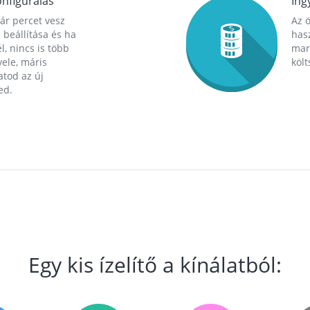
nfigurálás
Ing
ár percet vesz
Az 
 beállítása és ha
hasz
l, nincs is több
mara
ele, máris
költ
tod az új
ed.
Egy kis ízelítő a kínálatból: