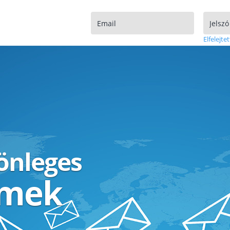
Elfelejtet
lönleges
ímek