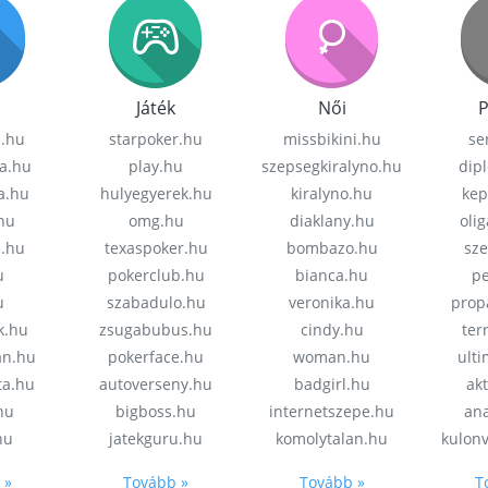
Játék
Női
P
z.hu
starpoker.hu
missbikini.hu
se
a.hu
play.hu
szepsegkiralyno.hu
dip
a.hu
hulyegyerek.hu
kiralyno.hu
kep
hu
omg.hu
diaklany.hu
oli
a.hu
texaspoker.hu
bombazo.hu
sz
u
pokerclub.hu
bianca.hu
pe
u
szabadulo.hu
veronika.hu
prop
k.hu
zsugabubus.hu
cindy.hu
ter
an.hu
pokerface.hu
woman.hu
ult
ta.hu
autoverseny.hu
badgirl.hu
akt
.hu
bigboss.hu
internetszepe.hu
an
hu
jatekguru.hu
komolytalan.hu
kulon
 »
Tovább »
Tovább »
T