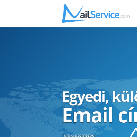
Egyedi, kü
Email c
Tűnj ki a tömegből!