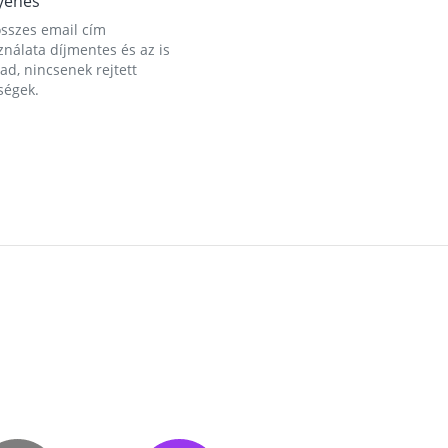
yenes
összes email cím
nálata díjmentes és az is
d, nincsenek rejtett
ségek.