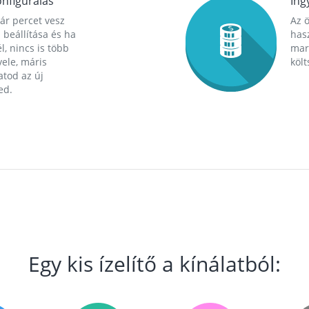
nfigurálás
Ing
ár percet vesz
Az 
 beállítása és ha
hasz
l, nincs is több
mara
ele, máris
költ
tod az új
ed.
Egy kis ízelítő a kínálatból: