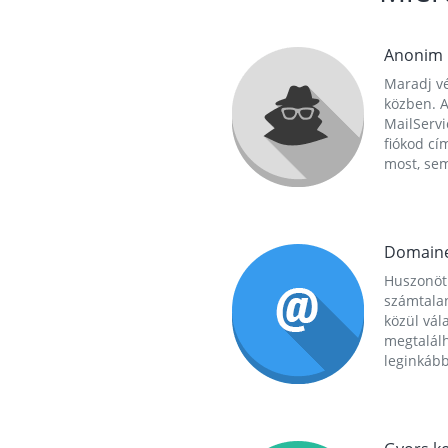
Anonim
Maradj vé
közben. A
MailServi
fiókod cí
most, se
Domain
Huszonöt
számtala
közül vál
megtalál
leginkább