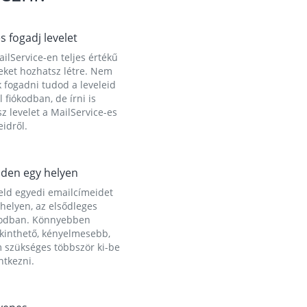
és fogadj levelet
ilService-en teljes értékű
eket hozhatsz létre. Nem
 fogadni tudod a leveleid
l fiókodban, de írni is
z levelet a MailService-es
idről.
den egy helyen
eld egyedi emailcímeidet
helyen, az elsődleges
kodban. Könnyebben
ekinthető, kényelmesebb,
 szükséges többször ki-be
ntkezni.