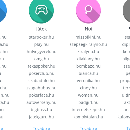
Játék
Női
P
z.hu
starpoker.hu
missbikini.hu
se
a.hu
play.hu
szepsegkiralyno.hu
dip
a.hu
hulyegyerek.hu
kiralyno.hu
kep
hu
omg.hu
diaklany.hu
oli
a.hu
texaspoker.hu
bombazo.hu
sz
u
pokerclub.hu
bianca.hu
pe
u
szabadulo.hu
veronika.hu
prop
k.hu
zsugabubus.hu
cindy.hu
ter
an.hu
pokerface.hu
woman.hu
ult
ta.hu
autoverseny.hu
badgirl.hu
akt
.hu
bigboss.hu
internetszepe.hu
an
hu
jatekguru.hu
komolytalan.hu
kulon
 »
Tovább »
Tovább »
T