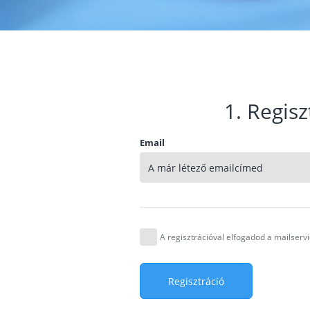
1. Regisz
Email
A regisztrációval elfogadod a mailser
Regisztráció