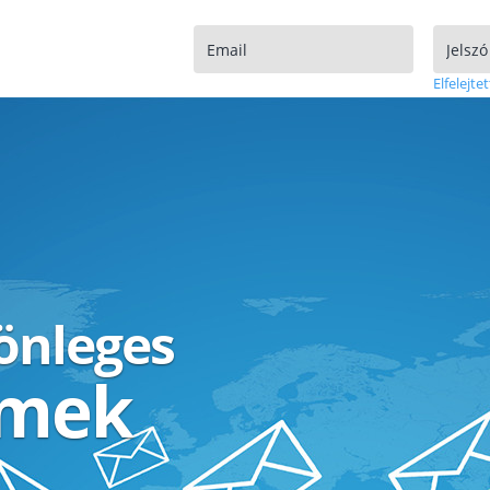
Elfelejtet
lönleges
ímek