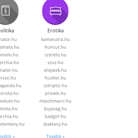
olitika
Erotika
nator.hu
kamasutra.hu
lomata.hu
huncut.hu
viselo.hu
szereto.hu
garchia.hu
szuz.hu
enator.hu
elojatek.hu
rsze.hu
hustler.hu
aganda.hu
sztriptiz.hu
rorista.hu
private.hu
imatum.hu
masztimarci.hu
ivista.hu
bujasag.hu
archia.hu
badgirl.hu
velemeny.hu
diaklany.hu
ovább »
Tovább »