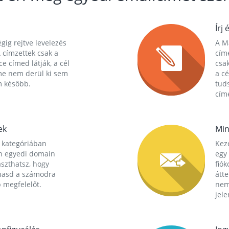
Írj 
gig rejtve levelezés
A Ma
 címzettek csak a
cím
ce címed látják, a cél
csak
me nem derül ki sem
a cé
m később.
tuds
címe
ek
Min
 kategóriában
Kez
n egyedi domain
egy 
aszthatsz, hogy
fió
hasd a számodra
átt
 megfelelőt.
nem
jele