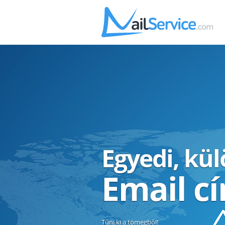
Egyedi, kü
Email c
Tűnj ki a tömegből!