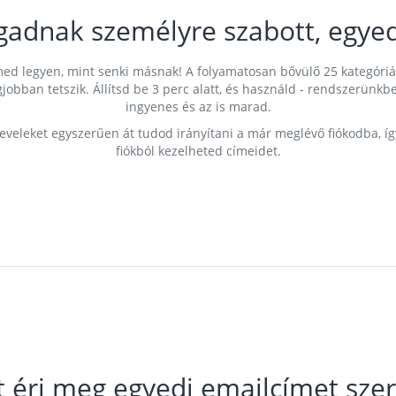
gadnak személyre szabott, egyed
címed legyen, mint senki másnak! A folyamatosan bővülő 25 kategóri
egjobban tetszik. Állítsd be 3 perc alatt, és használd - rendszerü
ingyenes és az is marad.
leveleket egyszerűen át tudod irányítani a már meglévő fiókodba, í
fiókból kezelheted címeidet.
t éri meg egyedi emailcímet szer