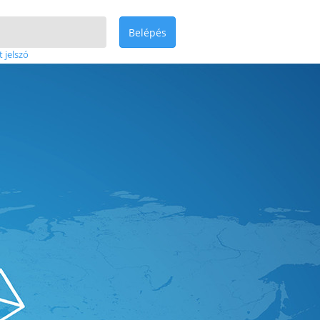
Belépés
t jelszó