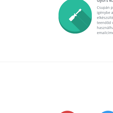
Gyors ko
Csupán p
igénybe a
elkészülté
teendőd v
használha
emailcím