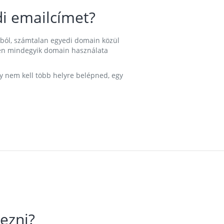
i emailcímet?
ából, számtalan egyedi domain közül
nkben mindegyik domain használata
gy nem kell több helyre belépned, egy
ezni?