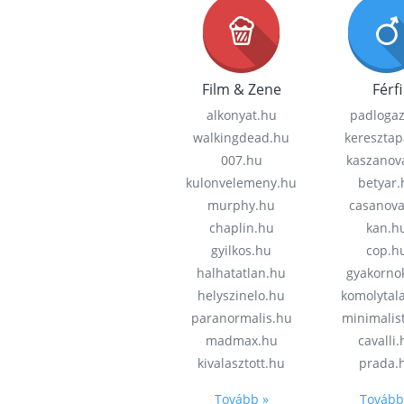
Film & Zene
Férfi
alkonyat.hu
padloga
walkingdead.hu
keresztap
007.hu
kaszanov
kulonvelemeny.hu
betyar.
murphy.hu
casanov
chaplin.hu
kan.h
gyilkos.hu
cop.h
halhatatlan.hu
gyakorno
helyszinelo.hu
komolytal
paranormalis.hu
minimalis
madmax.hu
cavalli
kivalasztott.hu
prada.
Tovább »
Tovább