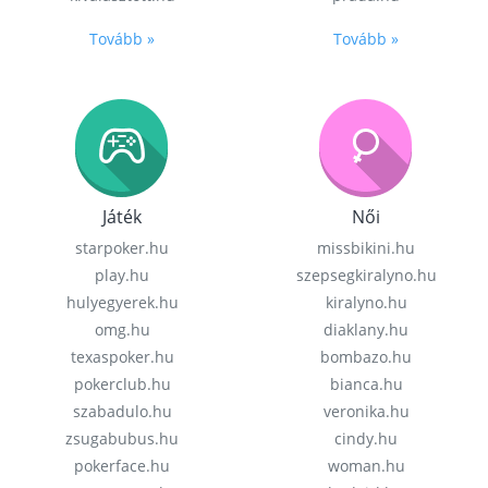
Tovább »
Tovább »
Játék
Női
starpoker.hu
missbikini.hu
play.hu
szepsegkiralyno.hu
hulyegyerek.hu
kiralyno.hu
omg.hu
diaklany.hu
texaspoker.hu
bombazo.hu
pokerclub.hu
bianca.hu
szabadulo.hu
veronika.hu
zsugabubus.hu
cindy.hu
pokerface.hu
woman.hu