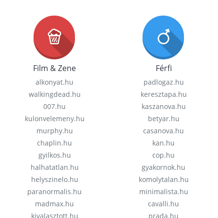
Film & Zene
Férfi
alkonyat.hu
padlogaz.hu
walkingdead.hu
keresztapa.hu
007.hu
kaszanova.hu
kulonvelemeny.hu
betyar.hu
murphy.hu
casanova.hu
chaplin.hu
kan.hu
gyilkos.hu
cop.hu
halhatatlan.hu
gyakornok.hu
helyszinelo.hu
komolytalan.hu
paranormalis.hu
minimalista.hu
madmax.hu
cavalli.hu
kivalasztott.hu
prada.hu