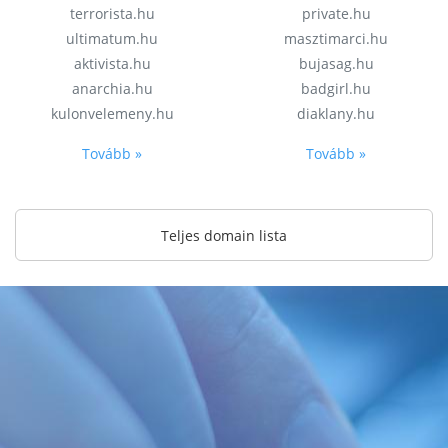
terrorista.hu
private.hu
ultimatum.hu
masztimarci.hu
aktivista.hu
bujasag.hu
anarchia.hu
badgirl.hu
kulonvelemeny.hu
diaklany.hu
Tovább »
Tovább »
Teljes domain lista