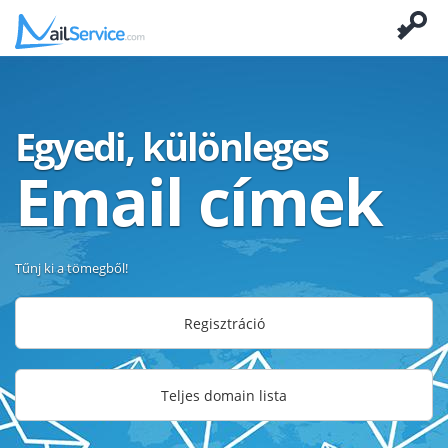
Egyedi, különleges
Email címek
Tűnj ki a tömegből!
Regisztráció
Teljes domain lista