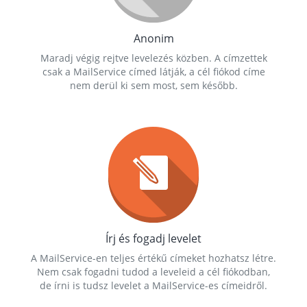
Anonim
Maradj végig rejtve levelezés közben. A címzettek
csak a MailService címed látják, a cél fiókod címe
nem derül ki sem most, sem később.
Írj és fogadj levelet
A MailService-en teljes értékű címeket hozhatsz létre.
Nem csak fogadni tudod a leveleid a cél fiókodban,
de írni is tudsz levelet a MailService-es címeidről.