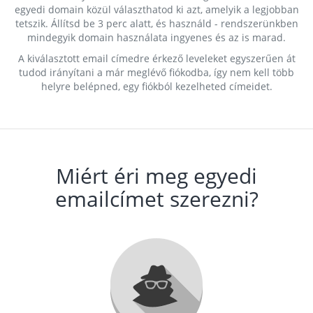
egyedi domain közül választhatod ki azt, amelyik a legjobban
tetszik. Állítsd be 3 perc alatt, és használd - rendszerünkben
mindegyik domain használata ingyenes és az is marad.
A kiválasztott email címedre érkező leveleket egyszerűen át
tudod irányítani a már meglévő fiókodba, így nem kell több
helyre belépned, egy fiókból kezelheted címeidet.
Miért éri meg egyedi
emailcímet szerezni?