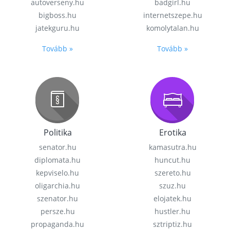
autoverseny.hu
badgirl.hu
bigboss.hu
internetszepe.hu
jatekguru.hu
komolytalan.hu
Tovább »
Tovább »
Politika
Erotika
senator.hu
kamasutra.hu
diplomata.hu
huncut.hu
kepviselo.hu
szereto.hu
oligarchia.hu
szuz.hu
szenator.hu
elojatek.hu
persze.hu
hustler.hu
propaganda.hu
sztriptiz.hu