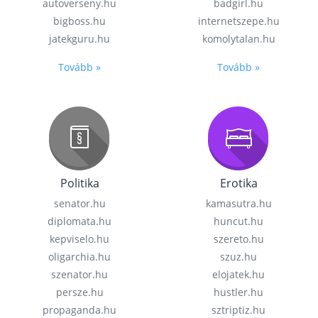
autoverseny.hu
badgirl.hu
bigboss.hu
internetszepe.hu
jatekguru.hu
komolytalan.hu
Tovább »
Tovább »
Politika
Erotika
senator.hu
kamasutra.hu
diplomata.hu
huncut.hu
kepviselo.hu
szereto.hu
oligarchia.hu
szuz.hu
szenator.hu
elojatek.hu
persze.hu
hustler.hu
propaganda.hu
sztriptiz.hu