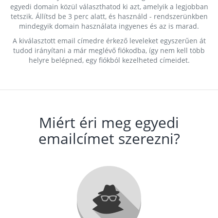
egyedi domain közül választhatod ki azt, amelyik a legjobban
tetszik. Állítsd be 3 perc alatt, és használd - rendszerünkben
mindegyik domain használata ingyenes és az is marad.
A kiválasztott email címedre érkező leveleket egyszerűen át
tudod irányítani a már meglévő fiókodba, így nem kell több
helyre belépned, egy fiókból kezelheted címeidet.
Miért éri meg egyedi
emailcímet szerezni?