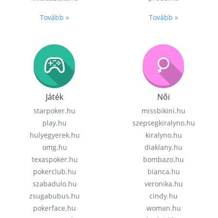
Tovább »
Tovább »
Játék
Női
starpoker.hu
missbikini.hu
play.hu
szepsegkiralyno.hu
hulyegyerek.hu
kiralyno.hu
omg.hu
diaklany.hu
texaspoker.hu
bombazo.hu
pokerclub.hu
bianca.hu
szabadulo.hu
veronika.hu
zsugabubus.hu
cindy.hu
pokerface.hu
woman.hu