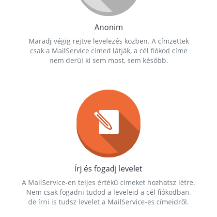
Anonim
Maradj végig rejtve levelezés közben. A címzettek
csak a MailService címed látják, a cél fiókod címe
nem derül ki sem most, sem később.
Írj és fogadj levelet
A MailService-en teljes értékű címeket hozhatsz létre.
Nem csak fogadni tudod a leveleid a cél fiókodban,
de írni is tudsz levelet a MailService-es címeidről.