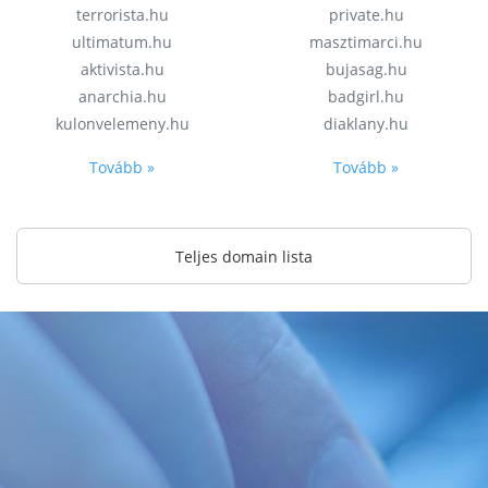
terrorista.hu
private.hu
ultimatum.hu
masztimarci.hu
aktivista.hu
bujasag.hu
anarchia.hu
badgirl.hu
kulonvelemeny.hu
diaklany.hu
Tovább »
Tovább »
Teljes domain lista