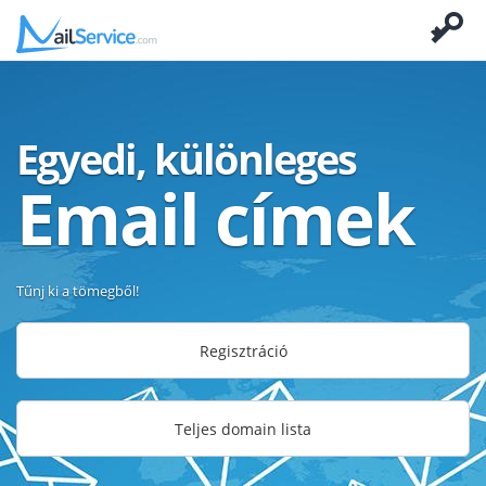
Egyedi, különleges
Email címek
Tűnj ki a tömegből!
Regisztráció
Teljes domain lista