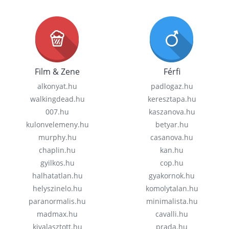
Film & Zene
Férfi
alkonyat.hu
padlogaz.hu
walkingdead.hu
keresztapa.hu
007.hu
kaszanova.hu
kulonvelemeny.hu
betyar.hu
murphy.hu
casanova.hu
chaplin.hu
kan.hu
gyilkos.hu
cop.hu
halhatatlan.hu
gyakornok.hu
helyszinelo.hu
komolytalan.hu
paranormalis.hu
minimalista.hu
madmax.hu
cavalli.hu
kivalasztott.hu
prada.hu