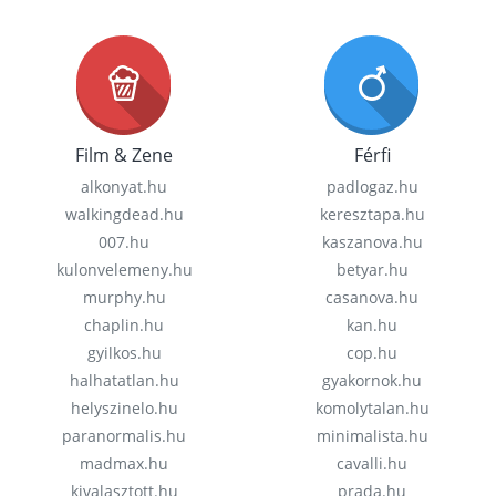
Film & Zene
Férfi
alkonyat.hu
padlogaz.hu
walkingdead.hu
keresztapa.hu
007.hu
kaszanova.hu
kulonvelemeny.hu
betyar.hu
murphy.hu
casanova.hu
chaplin.hu
kan.hu
gyilkos.hu
cop.hu
halhatatlan.hu
gyakornok.hu
helyszinelo.hu
komolytalan.hu
paranormalis.hu
minimalista.hu
madmax.hu
cavalli.hu
kivalasztott.hu
prada.hu