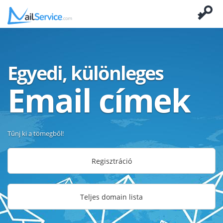
Egyedi, különleges
Email címek
Tűnj ki a tömegből!
Regisztráció
Teljes domain lista