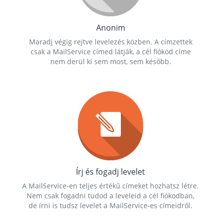
Anonim
Maradj végig rejtve levelezés közben. A címzettek
csak a MailService címed látják, a cél fiókod címe
nem derül ki sem most, sem később.
Írj és fogadj levelet
A MailService-en teljes értékű címeket hozhatsz létre.
Nem csak fogadni tudod a leveleid a cél fiókodban,
de írni is tudsz levelet a MailService-es címeidről.