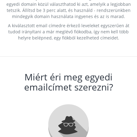
egyedi domain közül választhatod ki azt, amelyik a legjobban
tetszik. Állítsd be 3 perc alatt, és használd - rendszerünkben
mindegyik domain használata ingyenes és az is marad.
A kiválasztott email címedre érkező leveleket egyszerűen át
tudod irányítani a már meglévő fiókodba, így nem kell több
helyre belépned, egy fiókból kezelheted címeidet.
Miért éri meg egyedi
emailcímet szerezni?