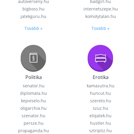
autoverseny.hu
badgirl.hu
bigboss.hu
internetszepe.hu
jatekguru.hu
komolytalan.hu
Tovább »
Tovább »
Politika
Erotika
senator.hu
kamasutra.hu
diplomata.hu
huncut.hu
kepviselo.hu
szereto.hu
oligarchia.hu
szuz.hu
szenator.hu
elojatek.hu
persze.hu
hustler.hu
propaganda.hu
sztriptiz.hu