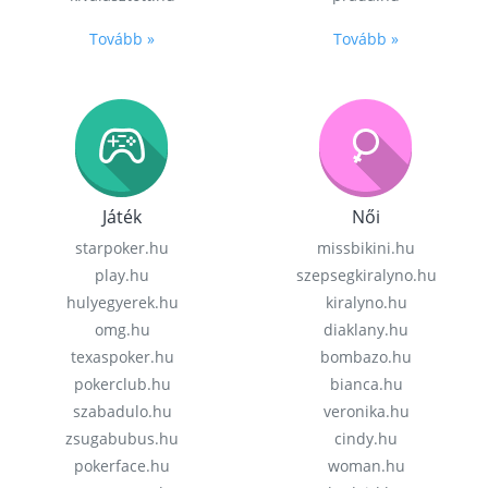
Tovább »
Tovább »
Játék
Női
starpoker.hu
missbikini.hu
play.hu
szepsegkiralyno.hu
hulyegyerek.hu
kiralyno.hu
omg.hu
diaklany.hu
texaspoker.hu
bombazo.hu
pokerclub.hu
bianca.hu
szabadulo.hu
veronika.hu
zsugabubus.hu
cindy.hu
pokerface.hu
woman.hu