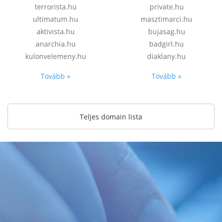
terrorista.hu
private.hu
ultimatum.hu
masztimarci.hu
aktivista.hu
bujasag.hu
anarchia.hu
badgirl.hu
kulonvelemeny.hu
diaklany.hu
Tovább »
Tovább »
Teljes domain lista