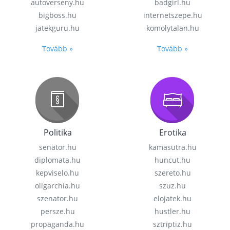
autoverseny.hu
badgirl.hu
bigboss.hu
internetszepe.hu
jatekguru.hu
komolytalan.hu
Tovább »
Tovább »
Politika
Erotika
senator.hu
kamasutra.hu
diplomata.hu
huncut.hu
kepviselo.hu
szereto.hu
oligarchia.hu
szuz.hu
szenator.hu
elojatek.hu
persze.hu
hustler.hu
propaganda.hu
sztriptiz.hu