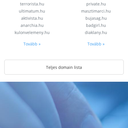
terrorista.hu
private.hu
ultimatum.hu
masztimarci.hu
aktivista.hu
bujasag.hu
anarchia.hu
badgirl.hu
kulonvelemeny.hu
diaklany.hu
Tovább »
Tovább »
Teljes domain lista