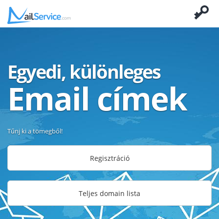
Egyedi, különleges
Email címek
Tűnj ki a tömegből!
Regisztráció
Teljes domain lista