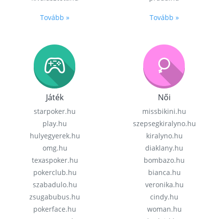
Tovább »
Tovább »
Játék
Női
starpoker.hu
missbikini.hu
play.hu
szepsegkiralyno.hu
hulyegyerek.hu
kiralyno.hu
omg.hu
diaklany.hu
texaspoker.hu
bombazo.hu
pokerclub.hu
bianca.hu
szabadulo.hu
veronika.hu
zsugabubus.hu
cindy.hu
pokerface.hu
woman.hu