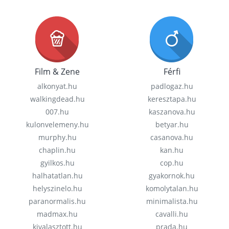
Film & Zene
Férfi
alkonyat.hu
padlogaz.hu
walkingdead.hu
keresztapa.hu
007.hu
kaszanova.hu
kulonvelemeny.hu
betyar.hu
murphy.hu
casanova.hu
chaplin.hu
kan.hu
gyilkos.hu
cop.hu
halhatatlan.hu
gyakornok.hu
helyszinelo.hu
komolytalan.hu
paranormalis.hu
minimalista.hu
madmax.hu
cavalli.hu
kivalasztott.hu
prada.hu