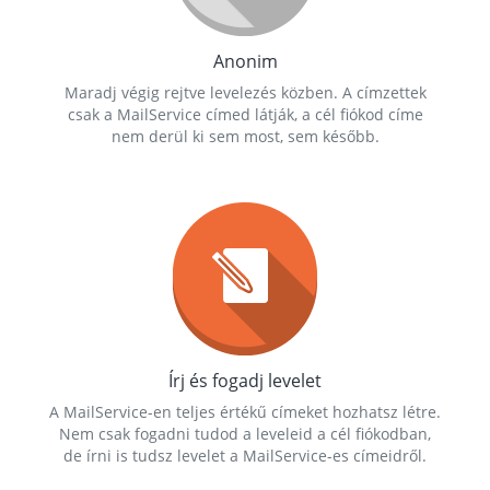
Anonim
Maradj végig rejtve levelezés közben. A címzettek
csak a MailService címed látják, a cél fiókod címe
nem derül ki sem most, sem később.
Írj és fogadj levelet
A MailService-en teljes értékű címeket hozhatsz létre.
Nem csak fogadni tudod a leveleid a cél fiókodban,
de írni is tudsz levelet a MailService-es címeidről.