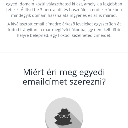
egyedi domain közül választhatod ki azt, amelyik a legjobban
tetszik. Állítsd be 3 perc alatt, és használd - rendszerünkben
mindegyik domain használata ingyenes és az is marad.
A kiválasztott email címedre érkező leveleket egyszerűen át
tudod irányítani a már meglévő fiókodba, így nem kell több
helyre belépned, egy fiókból kezelheted címeidet.
Miért éri meg egyedi
emailcímet szerezni?