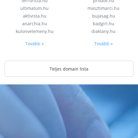
terrorista.hu
private.hu
ultimatum.hu
masztimarci.hu
aktivista.hu
bujasag.hu
anarchia.hu
badgirl.hu
kulonvelemeny.hu
diaklany.hu
Tovább »
Tovább »
Teljes domain lista