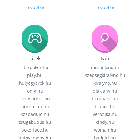
Tovább »
Tovább »
Játék
Női
starpoker.hu
missbikini.hu
play.hu
szepsegkiralyno.hu
hulyegyerek.hu
kiralyno.hu
omg.hu
diaklany.hu
texaspoker.hu
bombazo.hu
pokerclub.hu
bianca.hu
szabadulo.hu
veronika.hu
zsugabubus.hu
cindy.hu
pokerface.hu
woman.hu
autoverseny.hu
badgirl.hu