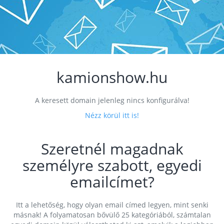
kamionshow.hu
A keresett domain jelenleg nincs konfigurálva!
Nézz körül itt is!
Szeretnél magadnak
személyre szabott, egyedi
emailcímet?
Itt a lehetőség, hogy olyan email címed legyen, mint senki
másnak! A folyamatosan bővülő 25 kategóriából, számtalan