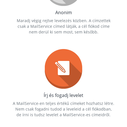
Anonim
Maradj végig rejtve levelezés közben. A címzettek
csak a MailService címed látják, a cél fiókod címe
nem derül ki sem most, sem később.
Írj és fogadj levelet
A MailService-en teljes értékű címeket hozhatsz létre.
Nem csak fogadni tudod a leveleid a cél fiókodban,
de írni is tudsz levelet a MailService-es címeidről.