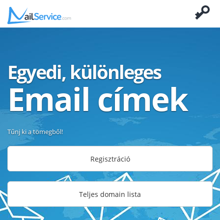
Egyedi, különleges
Email címek
Tűnj ki a tömegből!
Regisztráció
Teljes domain lista