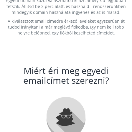
egyedi domain közül választhatod ki azt, amelyik a legjobban
tetszik. Állítsd be 3 perc alatt, és használd - rendszerünkben
mindegyik domain használata ingyenes és az is marad.
A kiválasztott email címedre érkező leveleket egyszerűen át
tudod irányítani a már meglévő fiókodba, így nem kell több
helyre belépned, egy fiókból kezelheted címeidet.
Miért éri meg egyedi
emailcímet szerezni?