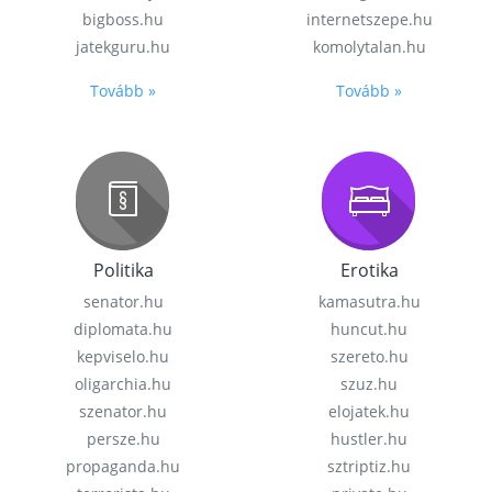
bigboss.hu
internetszepe.hu
jatekguru.hu
komolytalan.hu
Tovább »
Tovább »
Politika
Erotika
senator.hu
kamasutra.hu
diplomata.hu
huncut.hu
kepviselo.hu
szereto.hu
oligarchia.hu
szuz.hu
szenator.hu
elojatek.hu
persze.hu
hustler.hu
propaganda.hu
sztriptiz.hu