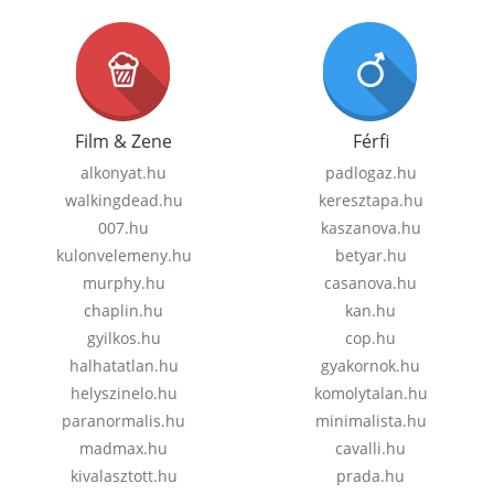
Film & Zene
Férfi
alkonyat.hu
padlogaz.hu
walkingdead.hu
keresztapa.hu
007.hu
kaszanova.hu
kulonvelemeny.hu
betyar.hu
murphy.hu
casanova.hu
chaplin.hu
kan.hu
gyilkos.hu
cop.hu
halhatatlan.hu
gyakornok.hu
helyszinelo.hu
komolytalan.hu
paranormalis.hu
minimalista.hu
madmax.hu
cavalli.hu
kivalasztott.hu
prada.hu