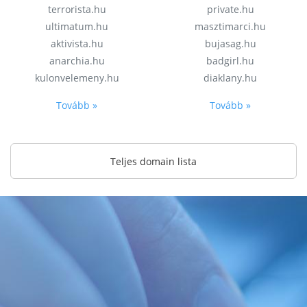
terrorista.hu
private.hu
ultimatum.hu
masztimarci.hu
aktivista.hu
bujasag.hu
anarchia.hu
badgirl.hu
kulonvelemeny.hu
diaklany.hu
Tovább »
Tovább »
Teljes domain lista