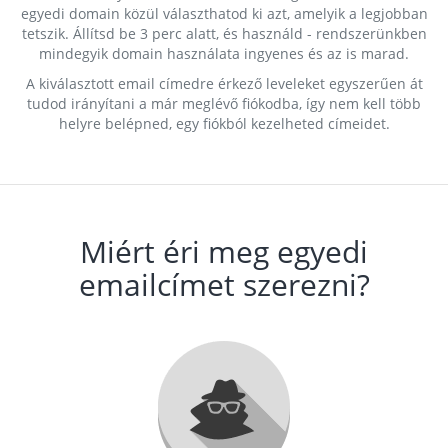
egyedi domain közül választhatod ki azt, amelyik a legjobban
tetszik. Állítsd be 3 perc alatt, és használd - rendszerünkben
mindegyik domain használata ingyenes és az is marad.
A kiválasztott email címedre érkező leveleket egyszerűen át
tudod irányítani a már meglévő fiókodba, így nem kell több
helyre belépned, egy fiókból kezelheted címeidet.
Miért éri meg egyedi
emailcímet szerezni?