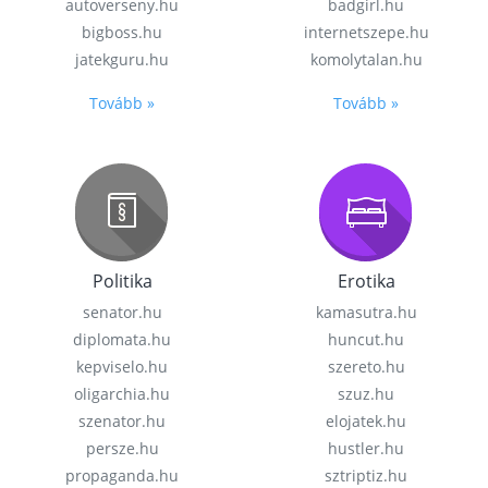
autoverseny.hu
badgirl.hu
bigboss.hu
internetszepe.hu
jatekguru.hu
komolytalan.hu
Tovább »
Tovább »
Politika
Erotika
senator.hu
kamasutra.hu
diplomata.hu
huncut.hu
kepviselo.hu
szereto.hu
oligarchia.hu
szuz.hu
szenator.hu
elojatek.hu
persze.hu
hustler.hu
propaganda.hu
sztriptiz.hu