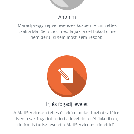
Anonim
Maradj végig rejtve levelezés közben. A címzettek
csak a MailService címed látják, a cél fiókod címe
nem derül ki sem most, sem később.
Írj és fogadj levelet
A MailService-en teljes értékű címeket hozhatsz létre.
Nem csak fogadni tudod a leveleid a cél fiókodban,
de írni is tudsz levelet a MailService-es címeidről.