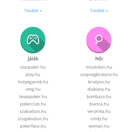
Tovább »
Tovább »
Játék
Női
starpoker.hu
missbikini.hu
play.hu
szepsegkiralyno.hu
hulyegyerek.hu
kiralyno.hu
omg.hu
diaklany.hu
texaspoker.hu
bombazo.hu
pokerclub.hu
bianca.hu
szabadulo.hu
veronika.hu
zsugabubus.hu
cindy.hu
pokerface.hu
woman.hu