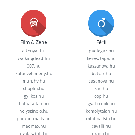
Film & Zene
Férfi
alkonyat.hu
padlogaz.hu
walkingdead.hu
keresztapa.hu
007.hu
kaszanova.hu
kulonvelemeny.hu
betyar.hu
murphy.hu
casanova.hu
chaplin.hu
kan.hu
gyilkos.hu
cop.hu
halhatatlan.hu
gyakornok.hu
helyszinelo.hu
komolytalan.hu
paranormalis.hu
minimalista.hu
madmax.hu
cavalli.hu
kivalasztott.hu
prada.hu