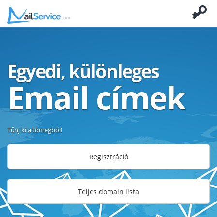
Egyedi, különleges
Email címek
Tűnj ki a tömegből!
Regisztráció
Teljes domain lista