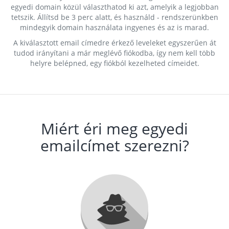
egyedi domain közül választhatod ki azt, amelyik a legjobban
tetszik. Állítsd be 3 perc alatt, és használd - rendszerünkben
mindegyik domain használata ingyenes és az is marad.
A kiválasztott email címedre érkező leveleket egyszerűen át
tudod irányítani a már meglévő fiókodba, így nem kell több
helyre belépned, egy fiókból kezelheted címeidet.
Miért éri meg egyedi
emailcímet szerezni?