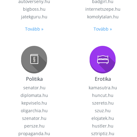
autoverseny.hu
badgirl.hu
bigboss.hu
internetszepe.hu
jatekguru.hu
komolytalan.hu
Tovább »
Tovább »
Politika
Erotika
senator.hu
kamasutra.hu
diplomata.hu
huncut.hu
kepviselo.hu
szereto.hu
oligarchia.hu
szuz.hu
szenator.hu
elojatek.hu
persze.hu
hustler.hu
propaganda.hu
sztriptiz.hu