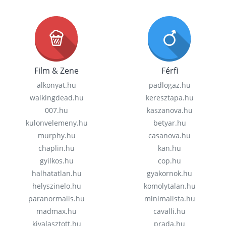
Film & Zene
Férfi
alkonyat.hu
padlogaz.hu
walkingdead.hu
keresztapa.hu
007.hu
kaszanova.hu
kulonvelemeny.hu
betyar.hu
murphy.hu
casanova.hu
chaplin.hu
kan.hu
gyilkos.hu
cop.hu
halhatatlan.hu
gyakornok.hu
helyszinelo.hu
komolytalan.hu
paranormalis.hu
minimalista.hu
madmax.hu
cavalli.hu
kivalasztott.hu
prada.hu