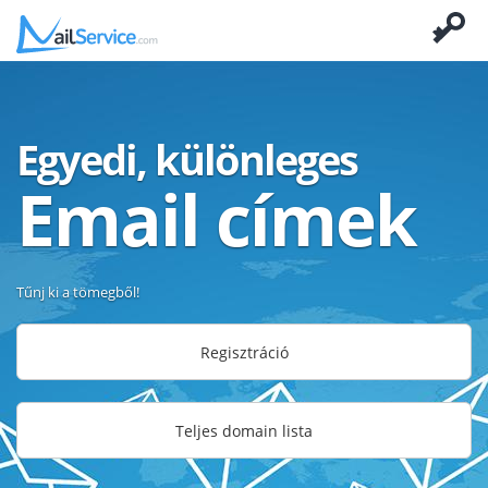
Egyedi, különleges
Email címek
Tűnj ki a tömegből!
Regisztráció
Teljes domain lista