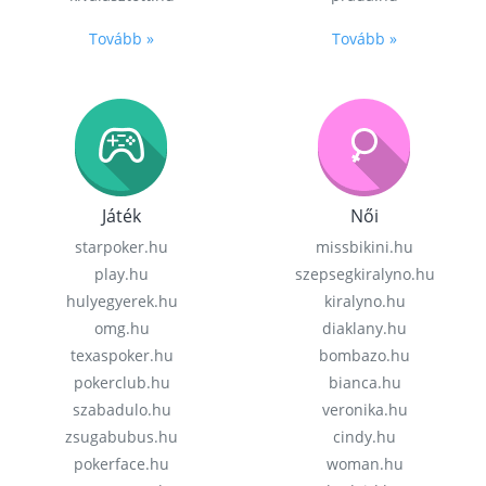
Tovább »
Tovább »
Játék
Női
starpoker.hu
missbikini.hu
play.hu
szepsegkiralyno.hu
hulyegyerek.hu
kiralyno.hu
omg.hu
diaklany.hu
texaspoker.hu
bombazo.hu
pokerclub.hu
bianca.hu
szabadulo.hu
veronika.hu
zsugabubus.hu
cindy.hu
pokerface.hu
woman.hu