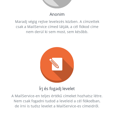
Anonim
Maradj végig rejtve levelezés közben. A címzettek
csak a MailService címed látják, a cél fiókod címe
nem derül ki sem most, sem később.
Írj és fogadj levelet
A MailService-en teljes értékű címeket hozhatsz létre.
Nem csak fogadni tudod a leveleid a cél fiókodban,
de írni is tudsz levelet a MailService-es címeidről.