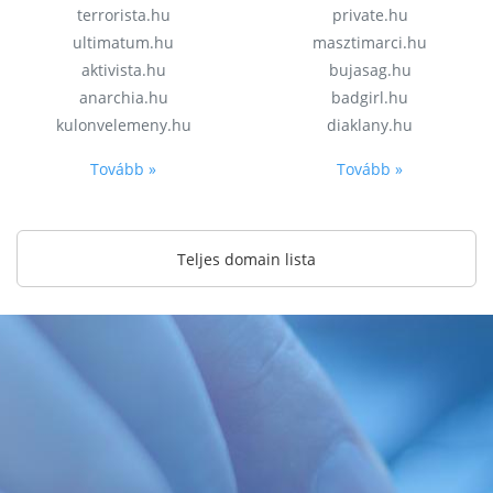
terrorista.hu
private.hu
ultimatum.hu
masztimarci.hu
aktivista.hu
bujasag.hu
anarchia.hu
badgirl.hu
kulonvelemeny.hu
diaklany.hu
Tovább »
Tovább »
Teljes domain lista