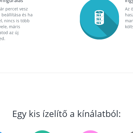
nfigurálás
Ing
ár percet vesz
Az 
 beállítása és ha
hasz
l, nincs is több
mara
ele, máris
költ
tod az új
ed.
Egy kis ízelítő a kínálatból: