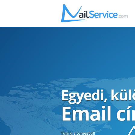
Egyedi, kü
Email c
Tűnj ki a tömegből!