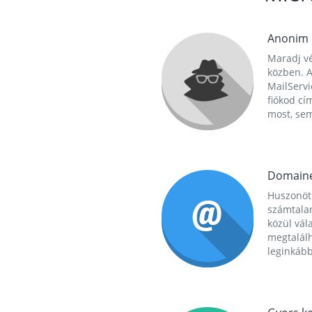
Anonim
Maradj vé
közben. A
MailServi
fiókod cí
most, se
Domain
Huszonöt
számtala
közül vál
megtalál
leginkább