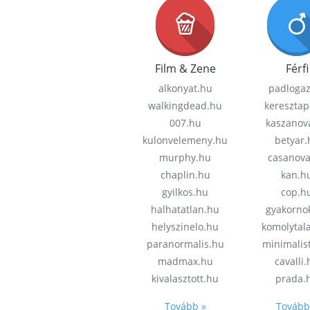
Film & Zene
Férfi
alkonyat.hu
padloga
walkingdead.hu
keresztap
007.hu
kaszanov
kulonvelemeny.hu
betyar.
murphy.hu
casanov
chaplin.hu
kan.h
gyilkos.hu
cop.h
halhatatlan.hu
gyakorno
helyszinelo.hu
komolytal
paranormalis.hu
minimalis
madmax.hu
cavalli
kivalasztott.hu
prada.
Tovább »
Tovább