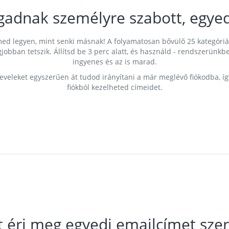
gadnak személyre szabott, egyed
címed legyen, mint senki másnak! A folyamatosan bővülő 25 kategóri
egjobban tetszik. Állítsd be 3 perc alatt, és használd - rendszerü
ingyenes és az is marad.
leveleket egyszerűen át tudod irányítani a már meglévő fiókodba, í
fiókból kezelheted címeidet.
t éri meg egyedi emailcímet szer