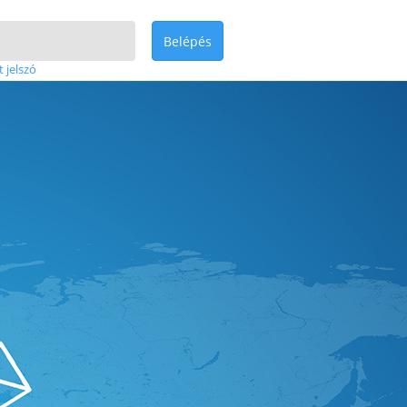
Belépés
t jelszó