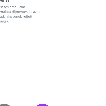
yenes
összes email cím
nálata díjmentes és az is
d, nincsenek rejtett
ségek.