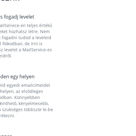
és fogadj levelet
ilService-en teljes értékű
eket hozhatsz létre. Nem
 fogadni tudod a leveleid
l fiókodban, de írni is
z levelet a MailService-es
idről.
den egy helyen
eld egyedi emailcímeidet
helyen, az elsődleges
kodban. Könnyebben
ekinthető, kényelmesebb,
 szükséges többször ki-be
ntkezni.