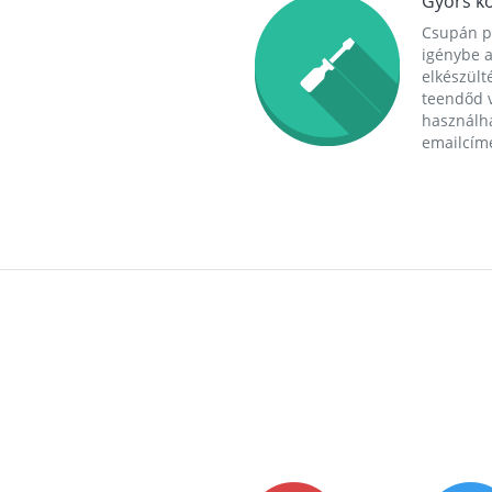
Gyors ko
Csupán p
igénybe a
elkészülté
teendőd v
használha
emailcím