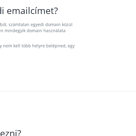
i emailcímet?
ából, számtalan egyedi domain közül
nkben mindegyik domain használata
gy nem kell több helyre belépned, egy
ezni?