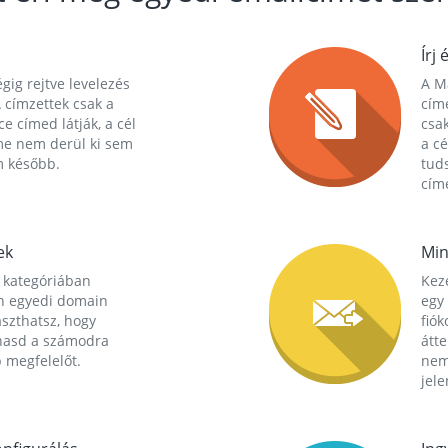
Írj 
gig rejtve levelezés
A Ma
 címzettek csak a
cím
ce címed látják, a cél
csak
me nem derül ki sem
a cé
m később.
tuds
címe
ek
Min
 kategóriában
Kez
n egyedi domain
egy 
aszthatsz, hogy
fió
hasd a számodra
átt
 megfelelőt.
nem
jele