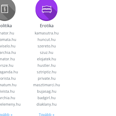
olitika
Erotika
nator.hu
kamasutra.hu
lomata.hu
huncut.hu
viselo.hu
szereto.hu
garchia.hu
szuz.hu
enator.hu
elojatek.hu
rsze.hu
hustler.hu
aganda.hu
sztriptiz.hu
rorista.hu
private.hu
imatum.hu
masztimarci.hu
ivista.hu
bujasag.hu
archia.hu
badgirl.hu
velemeny.hu
diaklany.hu
ovább »
Tovább »