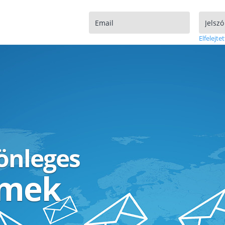
Elfelejtet
lönleges
ímek