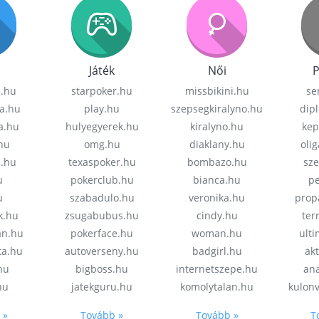
Játék
Női
P
z.hu
starpoker.hu
missbikini.hu
se
a.hu
play.hu
szepsegkiralyno.hu
dip
a.hu
hulyegyerek.hu
kiralyno.hu
kep
hu
omg.hu
diaklany.hu
oli
a.hu
texaspoker.hu
bombazo.hu
sz
u
pokerclub.hu
bianca.hu
pe
u
szabadulo.hu
veronika.hu
prop
k.hu
zsugabubus.hu
cindy.hu
ter
an.hu
pokerface.hu
woman.hu
ult
ta.hu
autoverseny.hu
badgirl.hu
akt
.hu
bigboss.hu
internetszepe.hu
an
hu
jatekguru.hu
komolytalan.hu
kulon
 »
Tovább »
Tovább »
T