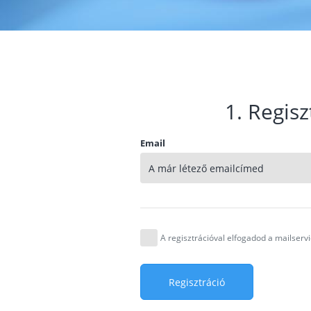
1. Regisz
Email
A regisztrációval elfogadod a mailser
Regisztráció