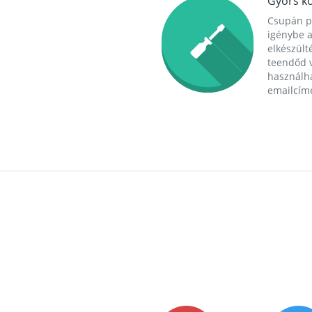
Gyors ko
Csupán p
igénybe a
elkészülté
teendőd v
használha
emailcím