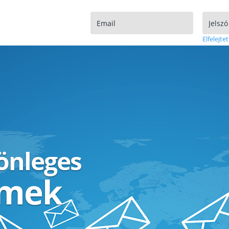
Elfelejtet
lönleges
ímek