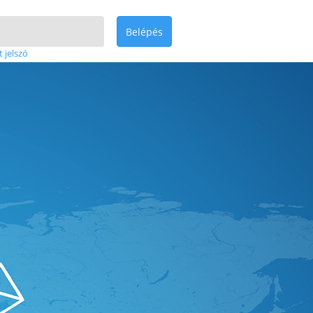
Belépés
t jelszó