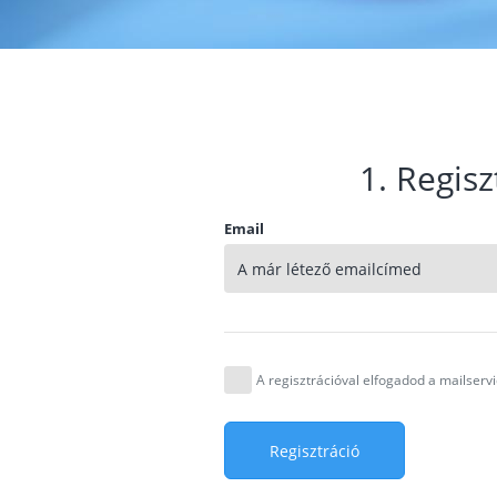
1. Regisz
Email
A regisztrációval elfogadod a mailser
Regisztráció