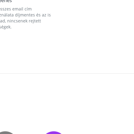
yenes
összes email cím
nálata díjmentes és az is
d, nincsenek rejtett
ségek.