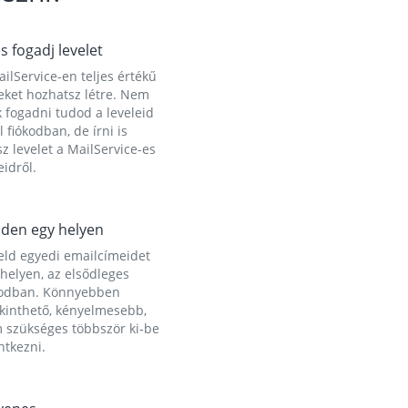
és fogadj levelet
ilService-en teljes értékű
eket hozhatsz létre. Nem
 fogadni tudod a leveleid
l fiókodban, de írni is
z levelet a MailService-es
idről.
den egy helyen
eld egyedi emailcímeidet
helyen, az elsődleges
kodban. Könnyebben
ekinthető, kényelmesebb,
 szükséges többször ki-be
ntkezni.