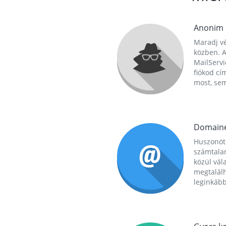
Anonim
Maradj vé
közben. A
MailServi
fiókod cí
most, se
Domain
Huszonöt
számtala
közül vál
megtalál
leginkább