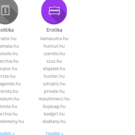
olitika
Erotika
nator.hu
kamasutra.hu
lomata.hu
huncut.hu
viselo.hu
szereto.hu
garchia.hu
szuz.hu
enator.hu
elojatek.hu
rsze.hu
hustler.hu
aganda.hu
sztriptiz.hu
rorista.hu
private.hu
imatum.hu
masztimarci.hu
ivista.hu
bujasag.hu
archia.hu
badgirl.hu
velemeny.hu
diaklany.hu
ovább »
Tovább »