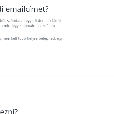
i emailcímet?
ából, számtalan egyedi domain közül
nkben mindegyik domain használata
gy nem kell több helyre belépned, egy
ezni?