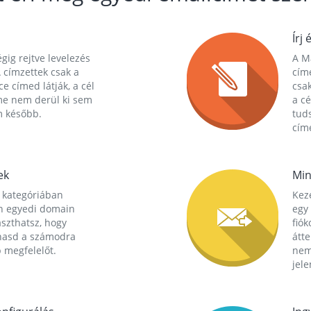
Írj 
gig rejtve levelezés
A Ma
 címzettek csak a
cím
ce címed látják, a cél
csak
me nem derül ki sem
a cé
m később.
tuds
címe
ek
Min
 kategóriában
Kez
n egyedi domain
egy 
aszthatsz, hogy
fió
hasd a számodra
átt
 megfelelőt.
nem
jele