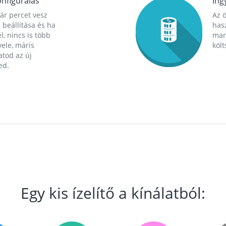
nfigurálás
Ing
ár percet vesz
Az 
 beállítása és ha
hasz
l, nincs is több
mara
ele, máris
költ
tod az új
ed.
Egy kis ízelítő a kínálatból: