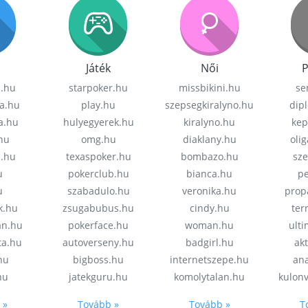
Játék
Női
P
z.hu
starpoker.hu
missbikini.hu
se
a.hu
play.hu
szepsegkiralyno.hu
dip
a.hu
hulyegyerek.hu
kiralyno.hu
kep
hu
omg.hu
diaklany.hu
oli
a.hu
texaspoker.hu
bombazo.hu
sz
u
pokerclub.hu
bianca.hu
pe
u
szabadulo.hu
veronika.hu
prop
k.hu
zsugabubus.hu
cindy.hu
ter
an.hu
pokerface.hu
woman.hu
ult
ta.hu
autoverseny.hu
badgirl.hu
akt
.hu
bigboss.hu
internetszepe.hu
an
hu
jatekguru.hu
komolytalan.hu
kulon
 »
Tovább »
Tovább »
T