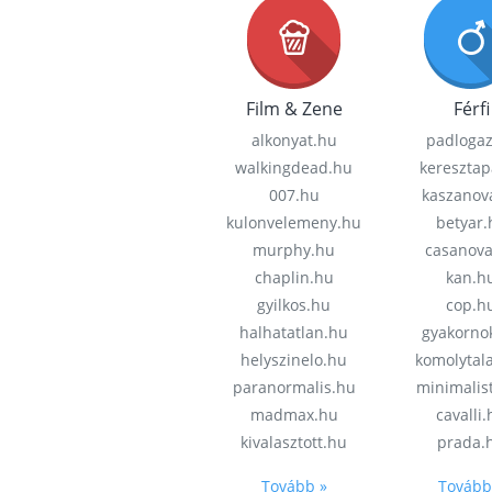
Film & Zene
Férfi
alkonyat.hu
padloga
walkingdead.hu
keresztap
007.hu
kaszanov
kulonvelemeny.hu
betyar.
murphy.hu
casanov
chaplin.hu
kan.h
gyilkos.hu
cop.h
halhatatlan.hu
gyakorno
helyszinelo.hu
komolytal
paranormalis.hu
minimalis
madmax.hu
cavalli
kivalasztott.hu
prada.
Tovább »
Tovább