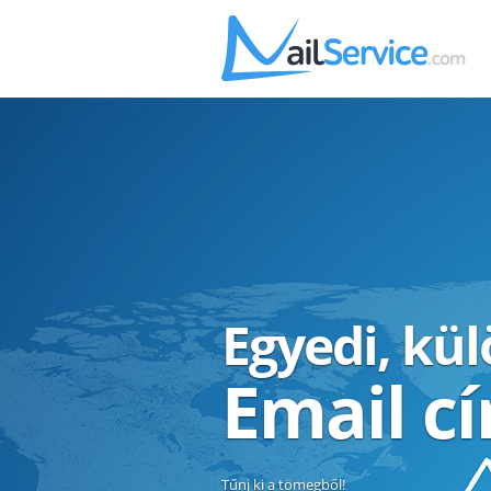
Egyedi, kü
Email c
Tűnj ki a tömegből!