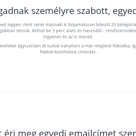
gadnak személyre szabott, egyed
címed legyen, mint senki másnak! A folyamatosan bővülő 25 kategóri
egjobban tetszik. Állítsd be 3 perc alatt, és használd - rendszerü
ingyenes és az is marad.
leveleket egyszerűen át tudod irányítani a már meglévő fiókodba, í
fiókból kezelheted címeidet.
t éri meg egyedi emailcímet szer