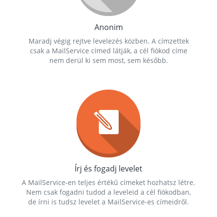
Anonim
Maradj végig rejtve levelezés közben. A címzettek
csak a MailService címed látják, a cél fiókod címe
nem derül ki sem most, sem később.
Írj és fogadj levelet
A MailService-en teljes értékű címeket hozhatsz létre.
Nem csak fogadni tudod a leveleid a cél fiókodban,
de írni is tudsz levelet a MailService-es címeidről.