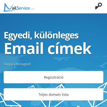
Egyedi, különleges
Email címek
Tűnj ki a tömegből!
Regisztráció
Teljes domain lista