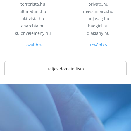
terrorista.hu
private.hu
ultimatum.hu
masztimarci.hu
aktivista.hu
bujasag.hu
anarchia.hu
badgirl.hu
kulonvelemeny.hu
diaklany.hu
Tovább »
Tovább »
Teljes domain lista