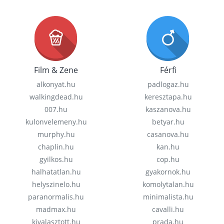
Film & Zene
Férfi
alkonyat.hu
padlogaz.hu
walkingdead.hu
keresztapa.hu
007.hu
kaszanova.hu
kulonvelemeny.hu
betyar.hu
murphy.hu
casanova.hu
chaplin.hu
kan.hu
gyilkos.hu
cop.hu
halhatatlan.hu
gyakornok.hu
helyszinelo.hu
komolytalan.hu
paranormalis.hu
minimalista.hu
madmax.hu
cavalli.hu
kivalasztott.hu
prada.hu