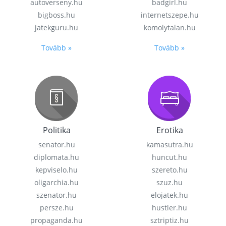
autoverseny.hu
badgirl.hu
bigboss.hu
internetszepe.hu
jatekguru.hu
komolytalan.hu
Tovább »
Tovább »
Politika
Erotika
senator.hu
kamasutra.hu
diplomata.hu
huncut.hu
kepviselo.hu
szereto.hu
oligarchia.hu
szuz.hu
szenator.hu
elojatek.hu
persze.hu
hustler.hu
propaganda.hu
sztriptiz.hu