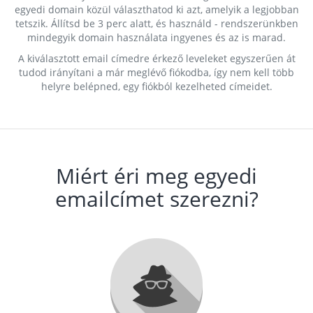
egyedi domain közül választhatod ki azt, amelyik a legjobban
tetszik. Állítsd be 3 perc alatt, és használd - rendszerünkben
mindegyik domain használata ingyenes és az is marad.
A kiválasztott email címedre érkező leveleket egyszerűen át
tudod irányítani a már meglévő fiókodba, így nem kell több
helyre belépned, egy fiókból kezelheted címeidet.
Miért éri meg egyedi
emailcímet szerezni?