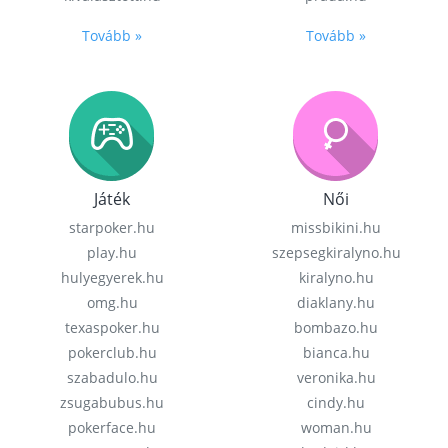
Tovább »
Tovább »
Játék
Női
starpoker.hu
missbikini.hu
play.hu
szepsegkiralyno.hu
hulyegyerek.hu
kiralyno.hu
omg.hu
diaklany.hu
texaspoker.hu
bombazo.hu
pokerclub.hu
bianca.hu
szabadulo.hu
veronika.hu
zsugabubus.hu
cindy.hu
pokerface.hu
woman.hu