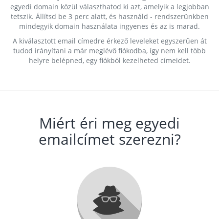
egyedi domain közül választhatod ki azt, amelyik a legjobban
tetszik. Állítsd be 3 perc alatt, és használd - rendszerünkben
mindegyik domain használata ingyenes és az is marad.
A kiválasztott email címedre érkező leveleket egyszerűen át
tudod irányítani a már meglévő fiókodba, így nem kell több
helyre belépned, egy fiókból kezelheted címeidet.
Miért éri meg egyedi
emailcímet szerezni?