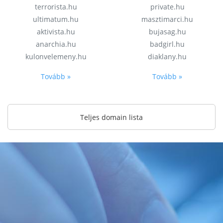
terrorista.hu
private.hu
ultimatum.hu
masztimarci.hu
aktivista.hu
bujasag.hu
anarchia.hu
badgirl.hu
kulonvelemeny.hu
diaklany.hu
Tovább »
Tovább »
Teljes domain lista