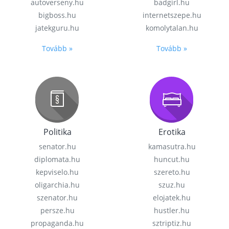
autoverseny.hu
badgirl.hu
bigboss.hu
internetszepe.hu
jatekguru.hu
komolytalan.hu
Tovább »
Tovább »
Politika
Erotika
senator.hu
kamasutra.hu
diplomata.hu
huncut.hu
kepviselo.hu
szereto.hu
oligarchia.hu
szuz.hu
szenator.hu
elojatek.hu
persze.hu
hustler.hu
propaganda.hu
sztriptiz.hu