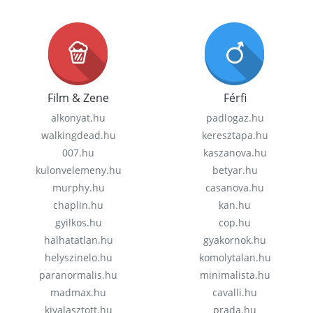
Film & Zene
Férfi
alkonyat.hu
padlogaz.hu
walkingdead.hu
keresztapa.hu
007.hu
kaszanova.hu
kulonvelemeny.hu
betyar.hu
murphy.hu
casanova.hu
chaplin.hu
kan.hu
gyilkos.hu
cop.hu
halhatatlan.hu
gyakornok.hu
helyszinelo.hu
komolytalan.hu
paranormalis.hu
minimalista.hu
madmax.hu
cavalli.hu
kivalasztott.hu
prada.hu