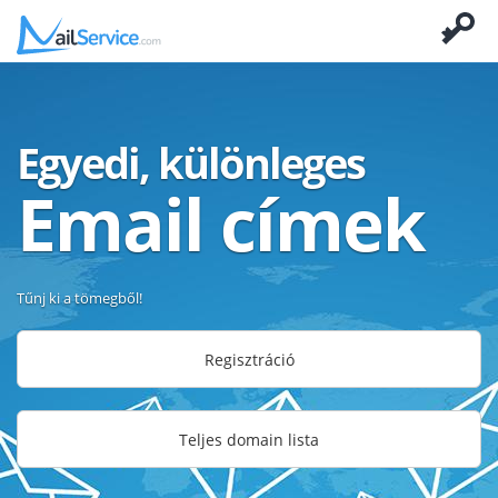
Egyedi, különleges
Email címek
Tűnj ki a tömegből!
Regisztráció
Teljes domain lista