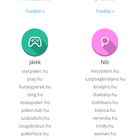
Tovább »
Tovább »
Játék
Női
starpoker.hu
missbikini.hu
play.hu
szepsegkiralyno.hu
hulyegyerek.hu
kiralyno.hu
omg.hu
diaklany.hu
texaspoker.hu
bombazo.hu
pokerclub.hu
bianca.hu
szabadulo.hu
veronika.hu
zsugabubus.hu
cindy.hu
pokerface.hu
woman.hu