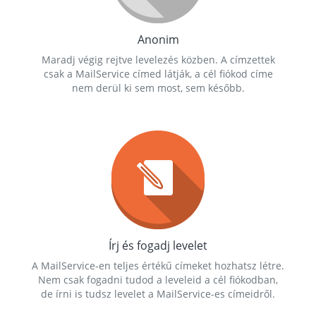
Anonim
Maradj végig rejtve levelezés közben. A címzettek
csak a MailService címed látják, a cél fiókod címe
nem derül ki sem most, sem később.
Írj és fogadj levelet
A MailService-en teljes értékű címeket hozhatsz létre.
Nem csak fogadni tudod a leveleid a cél fiókodban,
de írni is tudsz levelet a MailService-es címeidről.