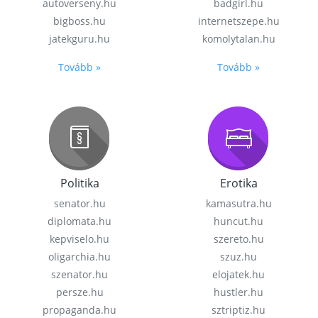
autoverseny.hu
badgirl.hu
bigboss.hu
internetszepe.hu
jatekguru.hu
komolytalan.hu
Tovább »
Tovább »
Politika
Erotika
senator.hu
kamasutra.hu
diplomata.hu
huncut.hu
kepviselo.hu
szereto.hu
oligarchia.hu
szuz.hu
szenator.hu
elojatek.hu
persze.hu
hustler.hu
propaganda.hu
sztriptiz.hu