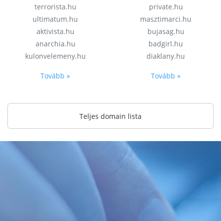
terrorista.hu
private.hu
ultimatum.hu
masztimarci.hu
aktivista.hu
bujasag.hu
anarchia.hu
badgirl.hu
kulonvelemeny.hu
diaklany.hu
Tovább »
Tovább »
Teljes domain lista