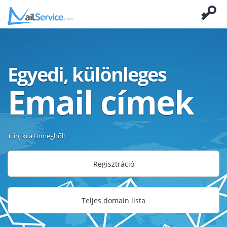
Egyedi, különleges
Email címek
Tűnj ki a tömegből!
Regisztráció
Teljes domain lista