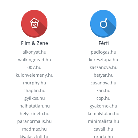
Film & Zene
Férfi
alkonyat.hu
padlogaz.hu
walkingdead.hu
keresztapa.hu
007.hu
kaszanova.hu
kulonvelemeny.hu
betyar.hu
murphy.hu
casanova.hu
chaplin.hu
kan.hu
gyilkos.hu
cop.hu
halhatatlan.hu
gyakornok.hu
helyszinelo.hu
komolytalan.hu
paranormalis.hu
minimalista.hu
madmax.hu
cavalli.hu
kivalasztott.hu
prada.hu