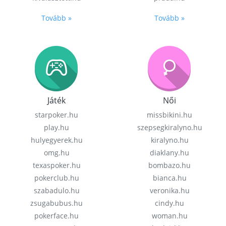
Tovább »
Tovább »
Játék
Női
starpoker.hu
missbikini.hu
play.hu
szepsegkiralyno.hu
hulyegyerek.hu
kiralyno.hu
omg.hu
diaklany.hu
texaspoker.hu
bombazo.hu
pokerclub.hu
bianca.hu
szabadulo.hu
veronika.hu
zsugabubus.hu
cindy.hu
pokerface.hu
woman.hu