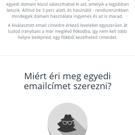
egyedi domain közül választhatod ki azt, amelyik a legjobban
tetszik. Állítsd be 3 perc alatt, és használd - rendszerünkben
mindegyik domain használata ingyenes és az is marad.
A kiválasztott email címedre érkező leveleket egyszerűen át
tudod irányítani a már meglévő fiókodba, így nem kell több
helyre belépned, egy fiókból kezelheted címeidet.
Miért éri meg egyedi
emailcímet szerezni?