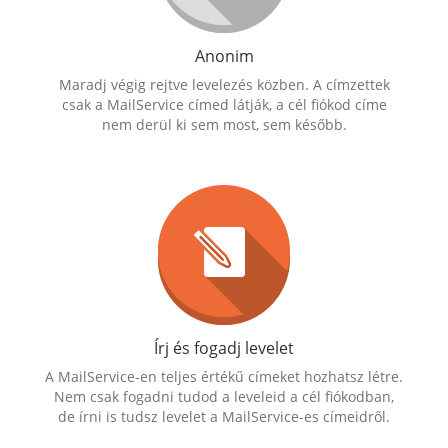
Anonim
Maradj végig rejtve levelezés közben. A címzettek
csak a MailService címed látják, a cél fiókod címe
nem derül ki sem most, sem később.
Írj és fogadj levelet
A MailService-en teljes értékű címeket hozhatsz létre.
Nem csak fogadni tudod a leveleid a cél fiókodban,
de írni is tudsz levelet a MailService-es címeidről.