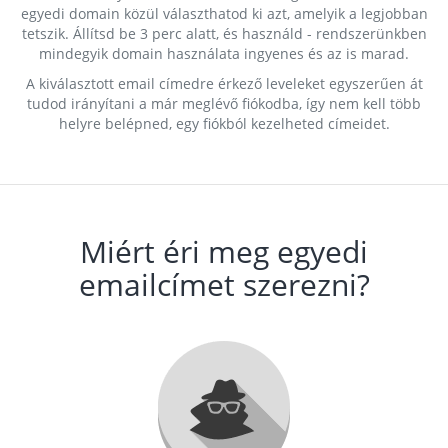
egyedi domain közül választhatod ki azt, amelyik a legjobban
tetszik. Állítsd be 3 perc alatt, és használd - rendszerünkben
mindegyik domain használata ingyenes és az is marad.
A kiválasztott email címedre érkező leveleket egyszerűen át
tudod irányítani a már meglévő fiókodba, így nem kell több
helyre belépned, egy fiókból kezelheted címeidet.
Miért éri meg egyedi
emailcímet szerezni?