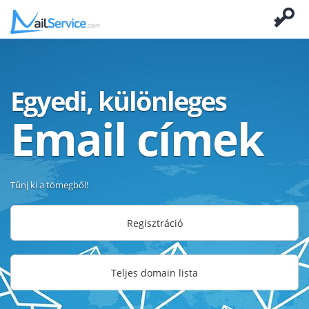
Egyedi, különleges
Email címek
Tűnj ki a tömegből!
Regisztráció
Teljes domain lista