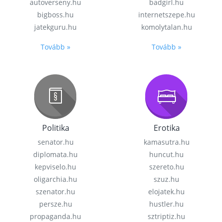
autoverseny.hu
badgirl.hu
bigboss.hu
internetszepe.hu
jatekguru.hu
komolytalan.hu
Tovább »
Tovább »
Politika
Erotika
senator.hu
kamasutra.hu
diplomata.hu
huncut.hu
kepviselo.hu
szereto.hu
oligarchia.hu
szuz.hu
szenator.hu
elojatek.hu
persze.hu
hustler.hu
propaganda.hu
sztriptiz.hu