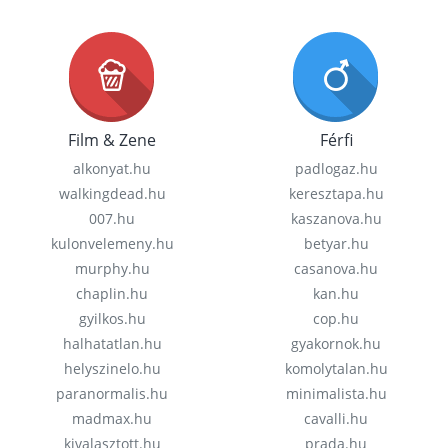
Film & Zene
Férfi
alkonyat.hu
padlogaz.hu
walkingdead.hu
keresztapa.hu
007.hu
kaszanova.hu
kulonvelemeny.hu
betyar.hu
murphy.hu
casanova.hu
chaplin.hu
kan.hu
gyilkos.hu
cop.hu
halhatatlan.hu
gyakornok.hu
helyszinelo.hu
komolytalan.hu
paranormalis.hu
minimalista.hu
madmax.hu
cavalli.hu
kivalasztott.hu
prada.hu