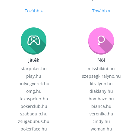
Tovább »
Tovább »
Játék
Női
starpoker.hu
missbikini.hu
play.hu
szepsegkiralyno.hu
hulyegyerek.hu
kiralyno.hu
omg.hu
diaklany.hu
texaspoker.hu
bombazo.hu
pokerclub.hu
bianca.hu
szabadulo.hu
veronika.hu
zsugabubus.hu
cindy.hu
pokerface.hu
woman.hu