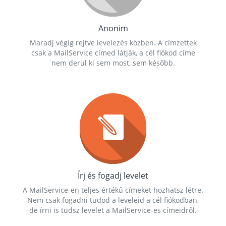
Anonim
Maradj végig rejtve levelezés közben. A címzettek
csak a MailService címed látják, a cél fiókod címe
nem derül ki sem most, sem később.
Írj és fogadj levelet
A MailService-en teljes értékű címeket hozhatsz létre.
Nem csak fogadni tudod a leveleid a cél fiókodban,
de írni is tudsz levelet a MailService-es címeidről.