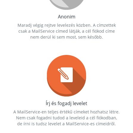
Anonim
Maradj végig rejtve levelezés közben. A címzettek
csak a MailService címed látják, a cél fiókod címe
nem derül ki sem most, sem később.
Írj és fogadj levelet
A MailService-en teljes értékű címeket hozhatsz létre.
Nem csak fogadni tudod a leveleid a cél fiókodban,
de írni is tudsz levelet a MailService-es címeidről.