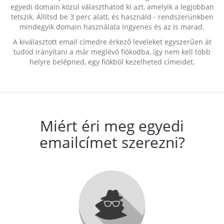
egyedi domain közül választhatod ki azt, amelyik a legjobban
tetszik. Állítsd be 3 perc alatt, és használd - rendszerünkben
mindegyik domain használata ingyenes és az is marad.
A kiválasztott email címedre érkező leveleket egyszerűen át
tudod irányítani a már meglévő fiókodba, így nem kell több
helyre belépned, egy fiókból kezelheted címeidet.
Miért éri meg egyedi
emailcímet szerezni?