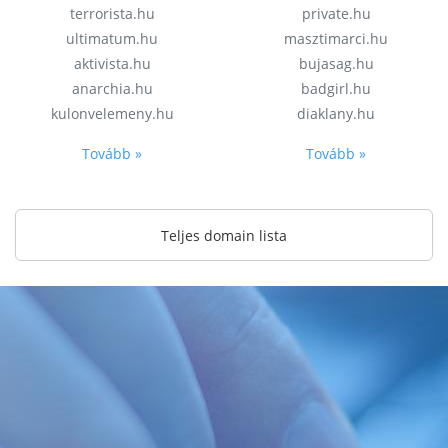
terrorista.hu
private.hu
ultimatum.hu
masztimarci.hu
aktivista.hu
bujasag.hu
anarchia.hu
badgirl.hu
kulonvelemeny.hu
diaklany.hu
Tovább »
Tovább »
Teljes domain lista