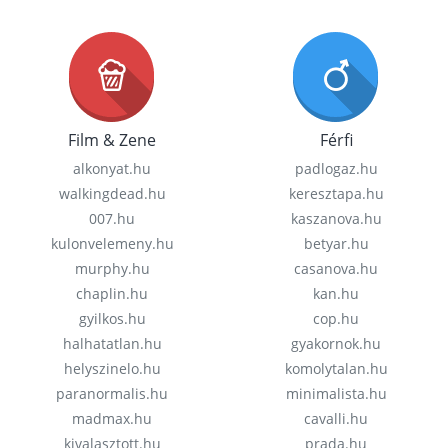
Film & Zene
Férfi
alkonyat.hu
padlogaz.hu
walkingdead.hu
keresztapa.hu
007.hu
kaszanova.hu
kulonvelemeny.hu
betyar.hu
murphy.hu
casanova.hu
chaplin.hu
kan.hu
gyilkos.hu
cop.hu
halhatatlan.hu
gyakornok.hu
helyszinelo.hu
komolytalan.hu
paranormalis.hu
minimalista.hu
madmax.hu
cavalli.hu
kivalasztott.hu
prada.hu