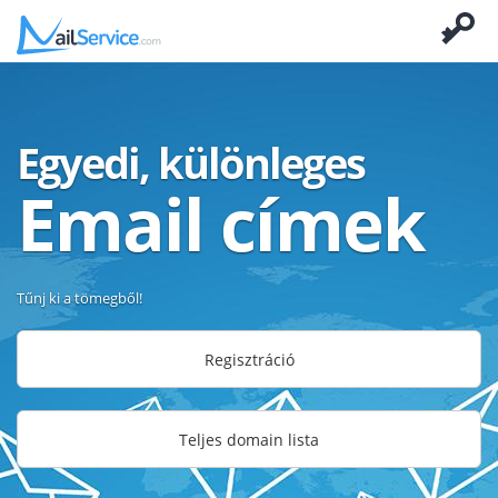
Egyedi, különleges
Email címek
Tűnj ki a tömegből!
Regisztráció
Teljes domain lista