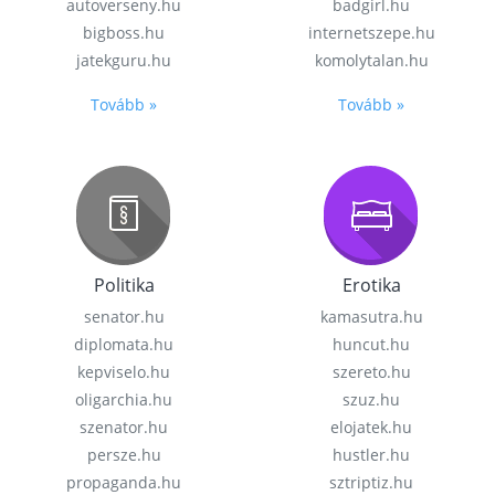
autoverseny.hu
badgirl.hu
bigboss.hu
internetszepe.hu
jatekguru.hu
komolytalan.hu
Tovább »
Tovább »
Politika
Erotika
senator.hu
kamasutra.hu
diplomata.hu
huncut.hu
kepviselo.hu
szereto.hu
oligarchia.hu
szuz.hu
szenator.hu
elojatek.hu
persze.hu
hustler.hu
propaganda.hu
sztriptiz.hu