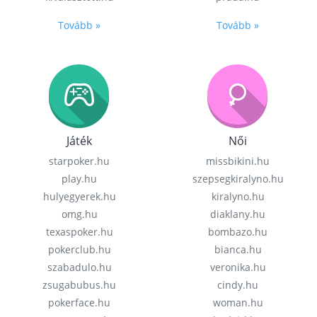
Tovább »
Tovább »
Játék
Női
starpoker.hu
missbikini.hu
play.hu
szepsegkiralyno.hu
hulyegyerek.hu
kiralyno.hu
omg.hu
diaklany.hu
texaspoker.hu
bombazo.hu
pokerclub.hu
bianca.hu
szabadulo.hu
veronika.hu
zsugabubus.hu
cindy.hu
pokerface.hu
woman.hu