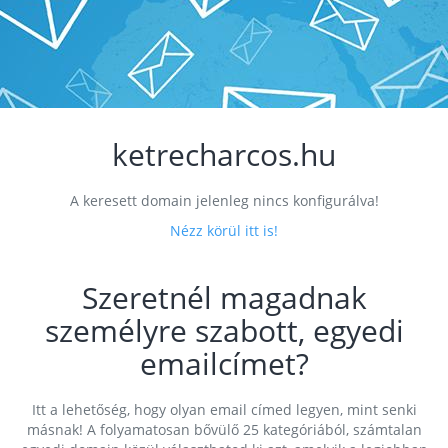
ketrecharcos.hu
A keresett domain jelenleg nincs konfigurálva!
Nézz körül itt is!
Szeretnél magadnak
személyre szabott, egyedi
emailcímet?
Itt a lehetőség, hogy olyan email címed legyen, mint senki
másnak! A folyamatosan bővülő 25 kategóriából, számtalan