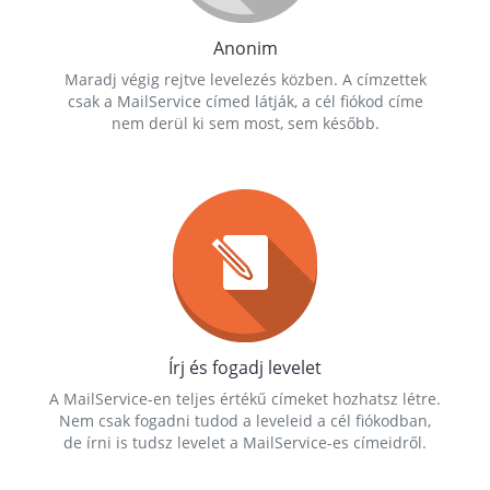
Anonim
Maradj végig rejtve levelezés közben. A címzettek
csak a MailService címed látják, a cél fiókod címe
nem derül ki sem most, sem később.
Írj és fogadj levelet
A MailService-en teljes értékű címeket hozhatsz létre.
Nem csak fogadni tudod a leveleid a cél fiókodban,
de írni is tudsz levelet a MailService-es címeidről.