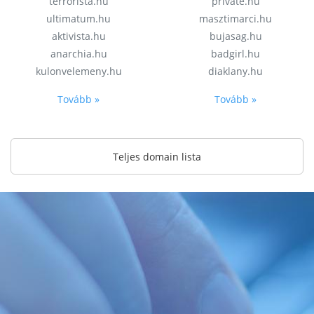
terrorista.hu
private.hu
ultimatum.hu
masztimarci.hu
aktivista.hu
bujasag.hu
anarchia.hu
badgirl.hu
kulonvelemeny.hu
diaklany.hu
Tovább »
Tovább »
Teljes domain lista