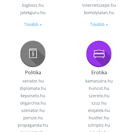
bigboss.hu
internetszepe.hu
jatekguru.hu
komolytalan.hu
Tovább »
Tovább »
Politika
Erotika
senator.hu
kamasutra.hu
diplomata.hu
huncut.hu
kepviselo.hu
szereto.hu
oligarchia.hu
szuz.hu
szenator.hu
elojatek.hu
persze.hu
hustler.hu
propaganda.hu
sztriptiz.hu