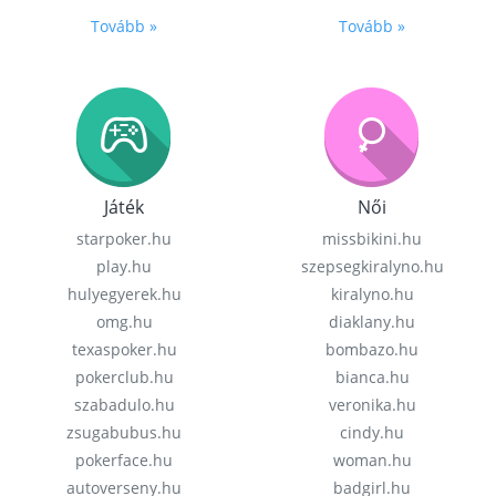
Tovább »
Tovább »
Játék
Női
starpoker.hu
missbikini.hu
play.hu
szepsegkiralyno.hu
hulyegyerek.hu
kiralyno.hu
omg.hu
diaklany.hu
texaspoker.hu
bombazo.hu
pokerclub.hu
bianca.hu
szabadulo.hu
veronika.hu
zsugabubus.hu
cindy.hu
pokerface.hu
woman.hu
autoverseny.hu
badgirl.hu