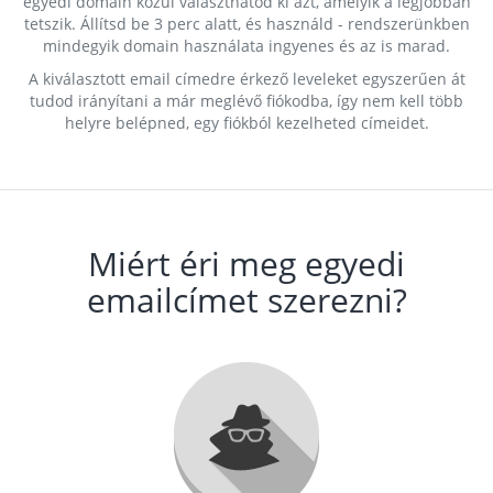
egyedi domain közül választhatod ki azt, amelyik a legjobban
tetszik. Állítsd be 3 perc alatt, és használd - rendszerünkben
mindegyik domain használata ingyenes és az is marad.
A kiválasztott email címedre érkező leveleket egyszerűen át
tudod irányítani a már meglévő fiókodba, így nem kell több
helyre belépned, egy fiókból kezelheted címeidet.
Miért éri meg egyedi
emailcímet szerezni?