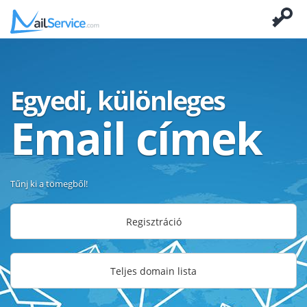
Egyedi, különleges
Email címek
Tűnj ki a tömegből!
Regisztráció
Teljes domain lista