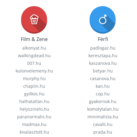
Film & Zene
Férfi
alkonyat.hu
padlogaz.hu
walkingdead.hu
keresztapa.hu
007.hu
kaszanova.hu
kulonvelemeny.hu
betyar.hu
murphy.hu
casanova.hu
chaplin.hu
kan.hu
gyilkos.hu
cop.hu
halhatatlan.hu
gyakornok.hu
helyszinelo.hu
komolytalan.hu
paranormalis.hu
minimalista.hu
madmax.hu
cavalli.hu
kivalasztott.hu
prada.hu