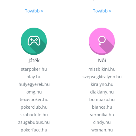
Tovább »
Tovább »
Játék
Női
starpoker.hu
missbikini.hu
play.hu
szepsegkiralyno.hu
hulyegyerek.hu
kiralyno.hu
omg.hu
diaklany.hu
texaspoker.hu
bombazo.hu
pokerclub.hu
bianca.hu
szabadulo.hu
veronika.hu
zsugabubus.hu
cindy.hu
pokerface.hu
woman.hu