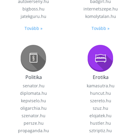
autoverseny.hu
badgirl.hu
bigboss.hu
internetszepe.hu
jatekguru.hu
komolytalan.hu
Tovább »
Tovább »
Politika
Erotika
senator.hu
kamasutra.hu
diplomata.hu
huncut.hu
kepviselo.hu
szereto.hu
oligarchia.hu
szuz.hu
szenator.hu
elojatek.hu
persze.hu
hustler.hu
propaganda.hu
sztriptiz.hu