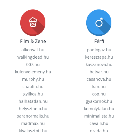
Film & Zene
Férfi
alkonyat.hu
padlogaz.hu
walkingdead.hu
keresztapa.hu
007.hu
kaszanova.hu
kulonvelemeny.hu
betyar.hu
murphy.hu
casanova.hu
chaplin.hu
kan.hu
gyilkos.hu
cop.hu
halhatatlan.hu
gyakornok.hu
helyszinelo.hu
komolytalan.hu
paranormalis.hu
minimalista.hu
madmax.hu
cavalli.hu
kivalasztott.hu
prada.hu