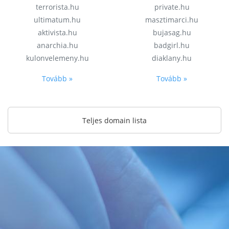
terrorista.hu
private.hu
ultimatum.hu
masztimarci.hu
aktivista.hu
bujasag.hu
anarchia.hu
badgirl.hu
kulonvelemeny.hu
diaklany.hu
Tovább »
Tovább »
Teljes domain lista