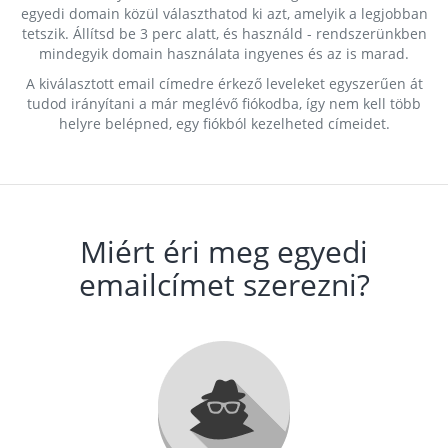
egyedi domain közül választhatod ki azt, amelyik a legjobban
tetszik. Állítsd be 3 perc alatt, és használd - rendszerünkben
mindegyik domain használata ingyenes és az is marad.
A kiválasztott email címedre érkező leveleket egyszerűen át
tudod irányítani a már meglévő fiókodba, így nem kell több
helyre belépned, egy fiókból kezelheted címeidet.
Miért éri meg egyedi
emailcímet szerezni?