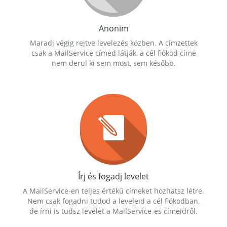
Anonim
Maradj végig rejtve levelezés közben. A címzettek
csak a MailService címed látják, a cél fiókod címe
nem derül ki sem most, sem később.
Írj és fogadj levelet
A MailService-en teljes értékű címeket hozhatsz létre.
Nem csak fogadni tudod a leveleid a cél fiókodban,
de írni is tudsz levelet a MailService-es címeidről.