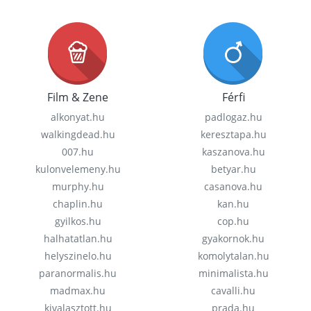
Film & Zene
Férfi
alkonyat.hu
padlogaz.hu
walkingdead.hu
keresztapa.hu
007.hu
kaszanova.hu
kulonvelemeny.hu
betyar.hu
murphy.hu
casanova.hu
chaplin.hu
kan.hu
gyilkos.hu
cop.hu
halhatatlan.hu
gyakornok.hu
helyszinelo.hu
komolytalan.hu
paranormalis.hu
minimalista.hu
madmax.hu
cavalli.hu
kivalasztott.hu
prada.hu