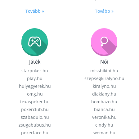
Tovább »
Tovább »
Játék
Női
starpoker.hu
missbikini.hu
play.hu
szepsegkiralyno.hu
hulyegyerek.hu
kiralyno.hu
omg.hu
diaklany.hu
texaspoker.hu
bombazo.hu
pokerclub.hu
bianca.hu
szabadulo.hu
veronika.hu
zsugabubus.hu
cindy.hu
pokerface.hu
woman.hu