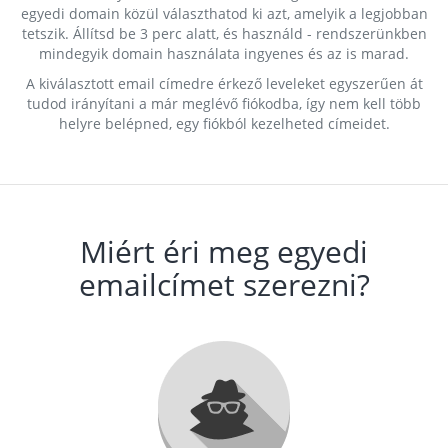
egyedi domain közül választhatod ki azt, amelyik a legjobban
tetszik. Állítsd be 3 perc alatt, és használd - rendszerünkben
mindegyik domain használata ingyenes és az is marad.
A kiválasztott email címedre érkező leveleket egyszerűen át
tudod irányítani a már meglévő fiókodba, így nem kell több
helyre belépned, egy fiókból kezelheted címeidet.
Miért éri meg egyedi
emailcímet szerezni?