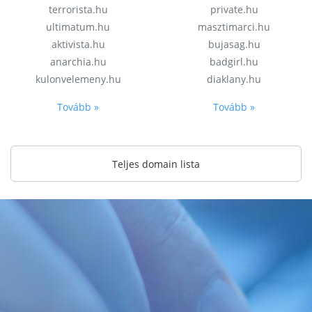
terrorista.hu
private.hu
ultimatum.hu
masztimarci.hu
aktivista.hu
bujasag.hu
anarchia.hu
badgirl.hu
kulonvelemeny.hu
diaklany.hu
Tovább »
Tovább »
Teljes domain lista