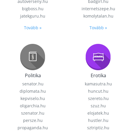
autoverseny.hu
badgirl.hu
bigboss.hu
internetszepe.hu
jatekguru.hu
komolytalan.hu
Tovább »
Tovább »
Politika
Erotika
senator.hu
kamasutra.hu
diplomata.hu
huncut.hu
kepviselo.hu
szereto.hu
oligarchia.hu
szuz.hu
szenator.hu
elojatek.hu
persze.hu
hustler.hu
propaganda.hu
sztriptiz.hu