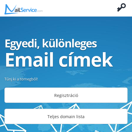
Egyedi, különleges
Email címek
Tűnj ki a tömegből!
Regisztráció
Teljes domain lista