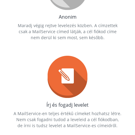
Anonim
Maradj végig rejtve levelezés közben. A címzettek
csak a MailService címed látják, a cél fiókod címe
nem derül ki sem most, sem később.
Írj és fogadj levelet
A MailService-en teljes értékű címeket hozhatsz létre.
Nem csak fogadni tudod a leveleid a cél fiókodban,
de írni is tudsz levelet a MailService-es címeidről.