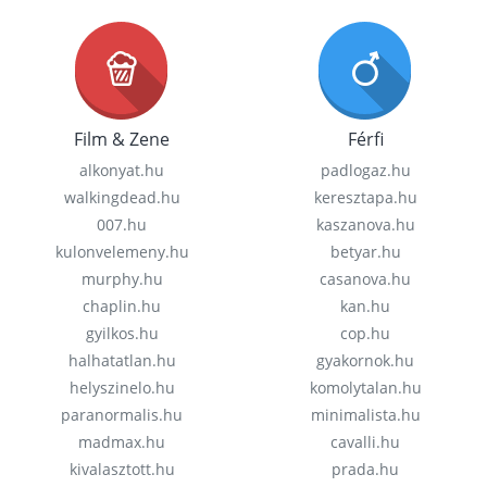
Film & Zene
Férfi
alkonyat.hu
padlogaz.hu
walkingdead.hu
keresztapa.hu
007.hu
kaszanova.hu
kulonvelemeny.hu
betyar.hu
murphy.hu
casanova.hu
chaplin.hu
kan.hu
gyilkos.hu
cop.hu
halhatatlan.hu
gyakornok.hu
helyszinelo.hu
komolytalan.hu
paranormalis.hu
minimalista.hu
madmax.hu
cavalli.hu
kivalasztott.hu
prada.hu