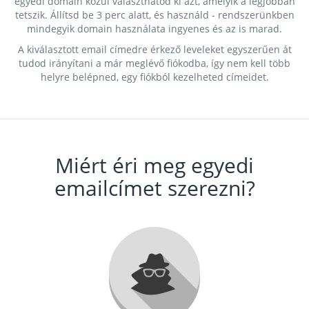
egyedi domain közül választhatod ki azt, amelyik a legjobban
tetszik. Állítsd be 3 perc alatt, és használd - rendszerünkben
mindegyik domain használata ingyenes és az is marad.
A kiválasztott email címedre érkező leveleket egyszerűen át
tudod irányítani a már meglévő fiókodba, így nem kell több
helyre belépned, egy fiókból kezelheted címeidet.
Miért éri meg egyedi
emailcímet szerezni?