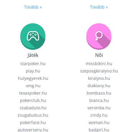
Tovább »
Tovább »
Játék
Női
starpoker.hu
missbikini.hu
play.hu
szepsegkiralyno.hu
hulyegyerek.hu
kiralyno.hu
omg.hu
diaklany.hu
texaspoker.hu
bombazo.hu
pokerclub.hu
bianca.hu
szabadulo.hu
veronika.hu
zsugabubus.hu
cindy.hu
pokerface.hu
woman.hu
autoverseny.hu
badgirl.hu