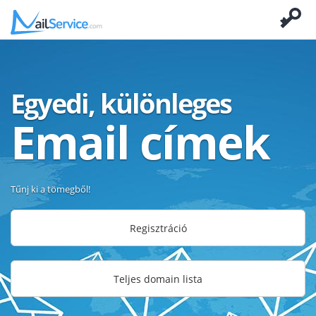
Egyedi, különleges
Email címek
Tűnj ki a tömegből!
Regisztráció
Teljes domain lista