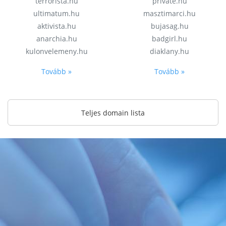
terrorista.hu
private.hu
ultimatum.hu
masztimarci.hu
aktivista.hu
bujasag.hu
anarchia.hu
badgirl.hu
kulonvelemeny.hu
diaklany.hu
Tovább »
Tovább »
Teljes domain lista