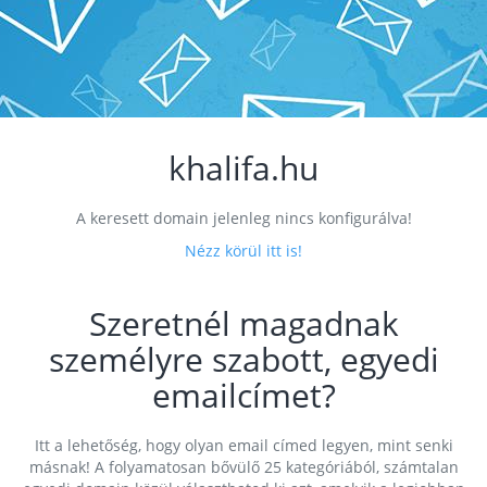
khalifa.hu
A keresett domain jelenleg nincs konfigurálva!
Nézz körül itt is!
Szeretnél magadnak
személyre szabott, egyedi
emailcímet?
Itt a lehetőség, hogy olyan email címed legyen, mint senki
másnak! A folyamatosan bővülő 25 kategóriából, számtalan