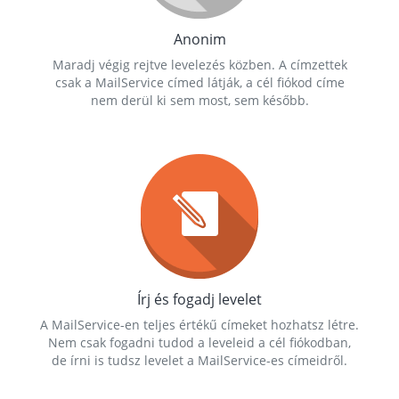
Anonim
Maradj végig rejtve levelezés közben. A címzettek
csak a MailService címed látják, a cél fiókod címe
nem derül ki sem most, sem később.
Írj és fogadj levelet
A MailService-en teljes értékű címeket hozhatsz létre.
Nem csak fogadni tudod a leveleid a cél fiókodban,
de írni is tudsz levelet a MailService-es címeidről.