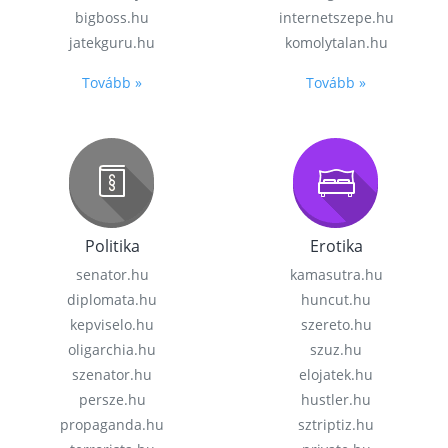
bigboss.hu
internetszepe.hu
jatekguru.hu
komolytalan.hu
Tovább »
Tovább »
Politika
Erotika
senator.hu
kamasutra.hu
diplomata.hu
huncut.hu
kepviselo.hu
szereto.hu
oligarchia.hu
szuz.hu
szenator.hu
elojatek.hu
persze.hu
hustler.hu
propaganda.hu
sztriptiz.hu