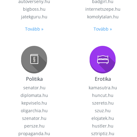
autoverseny.hu
badgirl.hu
bigboss.hu
internetszepe.hu
jatekguru.hu
komolytalan.hu
Tovább »
Tovább »
Politika
Erotika
senator.hu
kamasutra.hu
diplomata.hu
huncut.hu
kepviselo.hu
szereto.hu
oligarchia.hu
szuz.hu
szenator.hu
elojatek.hu
persze.hu
hustler.hu
propaganda.hu
sztriptiz.hu