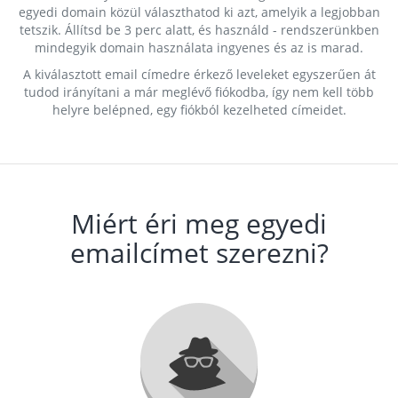
egyedi domain közül választhatod ki azt, amelyik a legjobban
tetszik. Állítsd be 3 perc alatt, és használd - rendszerünkben
mindegyik domain használata ingyenes és az is marad.
A kiválasztott email címedre érkező leveleket egyszerűen át
tudod irányítani a már meglévő fiókodba, így nem kell több
helyre belépned, egy fiókból kezelheted címeidet.
Miért éri meg egyedi
emailcímet szerezni?