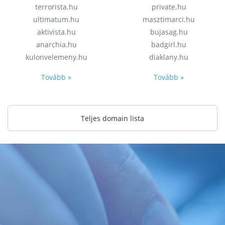
terrorista.hu
private.hu
ultimatum.hu
masztimarci.hu
aktivista.hu
bujasag.hu
anarchia.hu
badgirl.hu
kulonvelemeny.hu
diaklany.hu
Tovább »
Tovább »
Teljes domain lista