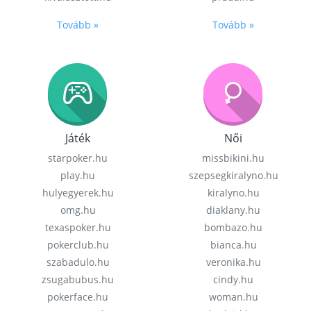
Tovább »
Tovább »
Játék
Női
starpoker.hu
missbikini.hu
play.hu
szepsegkiralyno.hu
hulyegyerek.hu
kiralyno.hu
omg.hu
diaklany.hu
texaspoker.hu
bombazo.hu
pokerclub.hu
bianca.hu
szabadulo.hu
veronika.hu
zsugabubus.hu
cindy.hu
pokerface.hu
woman.hu