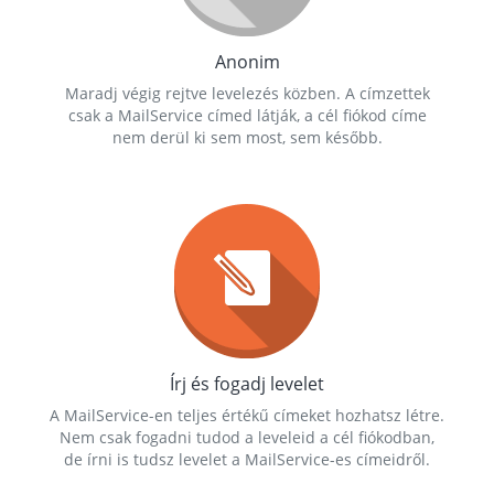
Anonim
Maradj végig rejtve levelezés közben. A címzettek
csak a MailService címed látják, a cél fiókod címe
nem derül ki sem most, sem később.
Írj és fogadj levelet
A MailService-en teljes értékű címeket hozhatsz létre.
Nem csak fogadni tudod a leveleid a cél fiókodban,
de írni is tudsz levelet a MailService-es címeidről.