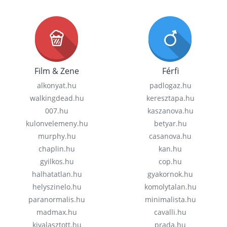
Film & Zene
Férfi
alkonyat.hu
padlogaz.hu
walkingdead.hu
keresztapa.hu
007.hu
kaszanova.hu
kulonvelemeny.hu
betyar.hu
murphy.hu
casanova.hu
chaplin.hu
kan.hu
gyilkos.hu
cop.hu
halhatatlan.hu
gyakornok.hu
helyszinelo.hu
komolytalan.hu
paranormalis.hu
minimalista.hu
madmax.hu
cavalli.hu
kivalasztott.hu
prada.hu