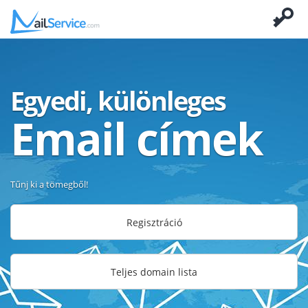
Egyedi, különleges
Email címek
Tűnj ki a tömegből!
Regisztráció
Teljes domain lista