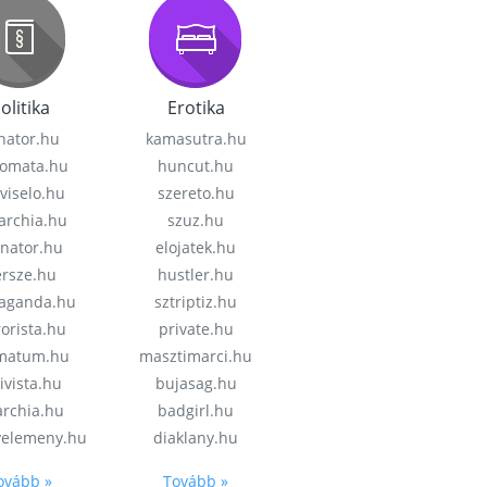
olitika
Erotika
nator.hu
kamasutra.hu
lomata.hu
huncut.hu
viselo.hu
szereto.hu
garchia.hu
szuz.hu
enator.hu
elojatek.hu
rsze.hu
hustler.hu
aganda.hu
sztriptiz.hu
rorista.hu
private.hu
imatum.hu
masztimarci.hu
ivista.hu
bujasag.hu
archia.hu
badgirl.hu
velemeny.hu
diaklany.hu
ovább »
Tovább »