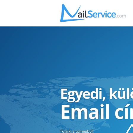
Egyedi, kü
Email c
Tűnj ki a tömegből!