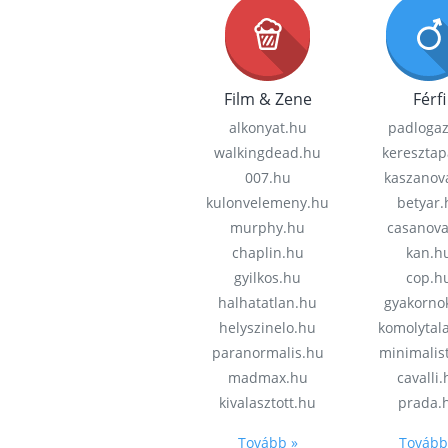
Film & Zene
Férfi
alkonyat.hu
padloga
walkingdead.hu
keresztap
007.hu
kaszanov
kulonvelemeny.hu
betyar.
murphy.hu
casanov
chaplin.hu
kan.h
gyilkos.hu
cop.h
halhatatlan.hu
gyakorno
helyszinelo.hu
komolytal
paranormalis.hu
minimalis
madmax.hu
cavalli
kivalasztott.hu
prada.
Tovább »
Tovább