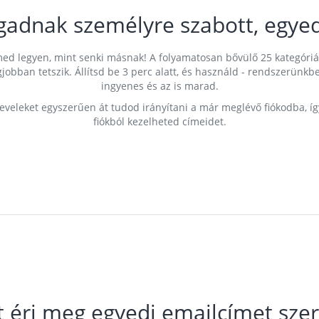
gadnak személyre szabott, egyed
címed legyen, mint senki másnak! A folyamatosan bővülő 25 kategóri
egjobban tetszik. Állítsd be 3 perc alatt, és használd - rendszerü
ingyenes és az is marad.
leveleket egyszerűen át tudod irányítani a már meglévő fiókodba, í
fiókból kezelheted címeidet.
t éri meg egyedi emailcímet szer