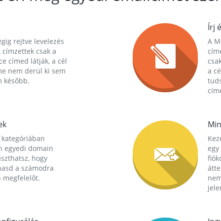
Írj 
gig rejtve levelezés
A Ma
 címzettek csak a
cím
ce címed látják, a cél
csak
me nem derül ki sem
a cé
m később.
tuds
címe
ek
Min
 kategóriában
Kez
n egyedi domain
egy 
aszthatsz, hogy
fió
hasd a számodra
átt
 megfelelőt.
nem
jele