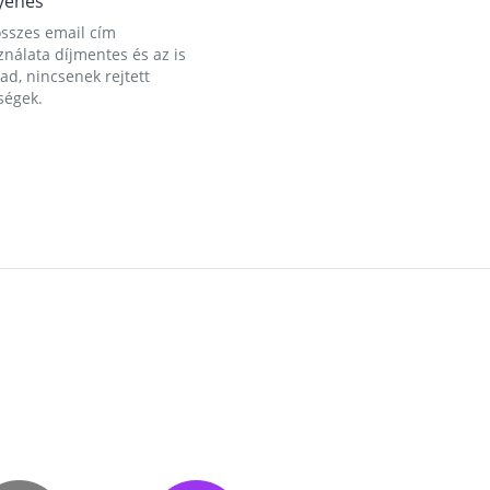
yenes
összes email cím
nálata díjmentes és az is
d, nincsenek rejtett
ségek.