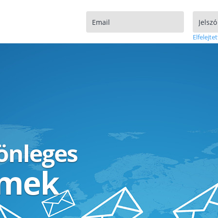
Elfelejtet
lönleges
ímek