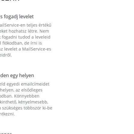
és fogadj levelet
ilService-en teljes értékű
eket hozhatsz létre. Nem
 fogadni tudod a leveleid
l fiókodban, de írni is
z levelet a MailService-es
idről.
den egy helyen
eld egyedi emailcímeidet
helyen, az elsődleges
kodban. Könnyebben
ekinthető, kényelmesebb,
 szükséges többször ki-be
ntkezni.