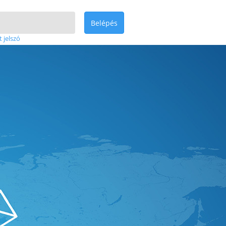
Belépés
t jelszó