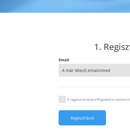
1. Regisz
Email
A regisztrációval elfogadod a mailser
Regisztráció