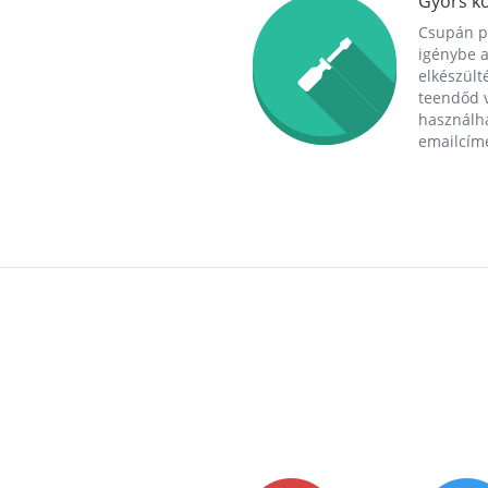
Gyors ko
Csupán p
igénybe a
elkészülté
teendőd v
használha
emailcím