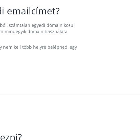
i emailcímet?
ából, számtalan egyedi domain közül
nkben mindegyik domain használata
gy nem kell több helyre belépned, egy
ezni?