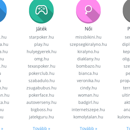
Játék
Női
P
z.hu
starpoker.hu
missbikini.hu
se
a.hu
play.hu
szepsegkiralyno.hu
dip
a.hu
hulyegyerek.hu
kiralyno.hu
kep
hu
omg.hu
diaklany.hu
oli
a.hu
texaspoker.hu
bombazo.hu
sz
u
pokerclub.hu
bianca.hu
pe
u
szabadulo.hu
veronika.hu
prop
k.hu
zsugabubus.hu
cindy.hu
ter
an.hu
pokerface.hu
woman.hu
ult
ta.hu
autoverseny.hu
badgirl.hu
akt
.hu
bigboss.hu
internetszepe.hu
an
hu
jatekguru.hu
komolytalan.hu
kulon
 »
Tovább »
Tovább »
T