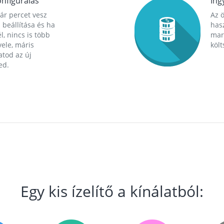
nfigurálás
Ing
ár percet vesz
Az 
 beállítása és ha
hasz
l, nincs is több
mara
ele, máris
költ
tod az új
ed.
Egy kis ízelítő a kínálatból: