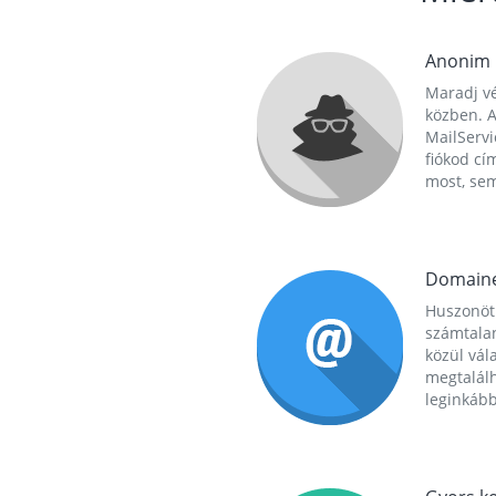
Anonim
Maradj vé
közben. A
MailServi
fiókod cí
most, se
Domain
Huszonöt
számtala
közül vál
megtalál
leginkább