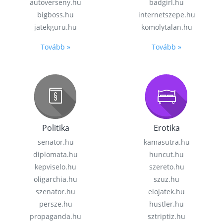
autoverseny.hu
badgirl.hu
bigboss.hu
internetszepe.hu
jatekguru.hu
komolytalan.hu
Tovább »
Tovább »
Politika
Erotika
senator.hu
kamasutra.hu
diplomata.hu
huncut.hu
kepviselo.hu
szereto.hu
oligarchia.hu
szuz.hu
szenator.hu
elojatek.hu
persze.hu
hustler.hu
propaganda.hu
sztriptiz.hu