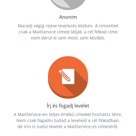
Anonim
Maradj végig rejtve levelezés közben. A címzettek
csak a MailService címed látják, a cél fiókod címe
nem derül ki sem most, sem később.
Írj és fogadj levelet
A MailService-en teljes értékű címeket hozhatsz létre.
Nem csak fogadni tudod a leveleid a cél fiókodban,
de írni is tudsz levelet a MailService-es címeidről.