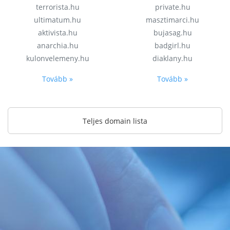
terrorista.hu
private.hu
ultimatum.hu
masztimarci.hu
aktivista.hu
bujasag.hu
anarchia.hu
badgirl.hu
kulonvelemeny.hu
diaklany.hu
Tovább »
Tovább »
Teljes domain lista