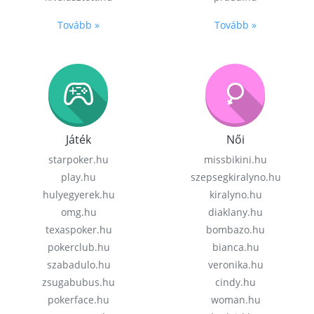
Tovább »
Tovább »
Játék
Női
starpoker.hu
missbikini.hu
play.hu
szepsegkiralyno.hu
hulyegyerek.hu
kiralyno.hu
omg.hu
diaklany.hu
texaspoker.hu
bombazo.hu
pokerclub.hu
bianca.hu
szabadulo.hu
veronika.hu
zsugabubus.hu
cindy.hu
pokerface.hu
woman.hu