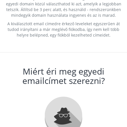
egyedi domain közül választhatod ki azt, amelyik a legjobban
tetszik. Állítsd be 3 perc alatt, és használd - rendszerünkben
mindegyik domain használata ingyenes és az is marad.
A kiválasztott email címedre érkező leveleket egyszerűen át
tudod irányítani a már meglévő fiókodba, így nem kell több
helyre belépned, egy fiókból kezelheted címeidet.
Miért éri meg egyedi
emailcímet szerezni?