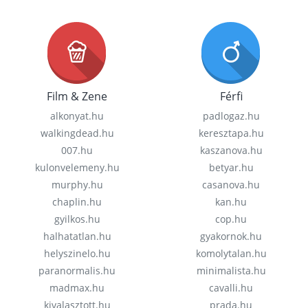
Film & Zene
Férfi
alkonyat.hu
padlogaz.hu
walkingdead.hu
keresztapa.hu
007.hu
kaszanova.hu
kulonvelemeny.hu
betyar.hu
murphy.hu
casanova.hu
chaplin.hu
kan.hu
gyilkos.hu
cop.hu
halhatatlan.hu
gyakornok.hu
helyszinelo.hu
komolytalan.hu
paranormalis.hu
minimalista.hu
madmax.hu
cavalli.hu
kivalasztott.hu
prada.hu