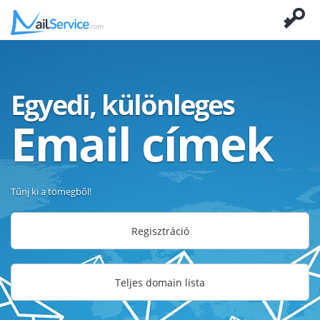
Egyedi, különleges
Email címek
Tűnj ki a tömegből!
Regisztráció
Teljes domain lista