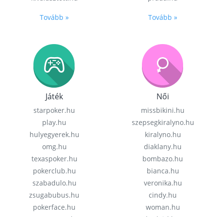
Tovább »
Tovább »
Játék
Női
starpoker.hu
missbikini.hu
play.hu
szepsegkiralyno.hu
hulyegyerek.hu
kiralyno.hu
omg.hu
diaklany.hu
texaspoker.hu
bombazo.hu
pokerclub.hu
bianca.hu
szabadulo.hu
veronika.hu
zsugabubus.hu
cindy.hu
pokerface.hu
woman.hu