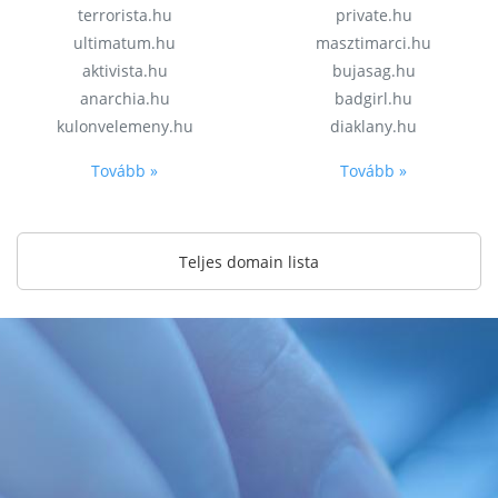
terrorista.hu
private.hu
ultimatum.hu
masztimarci.hu
aktivista.hu
bujasag.hu
anarchia.hu
badgirl.hu
kulonvelemeny.hu
diaklany.hu
Tovább »
Tovább »
Teljes domain lista