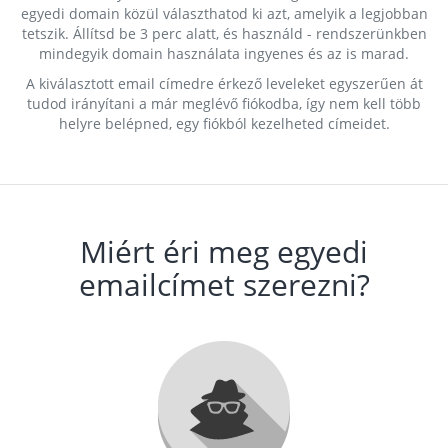
egyedi domain közül választhatod ki azt, amelyik a legjobban
tetszik. Állítsd be 3 perc alatt, és használd - rendszerünkben
mindegyik domain használata ingyenes és az is marad.
A kiválasztott email címedre érkező leveleket egyszerűen át
tudod irányítani a már meglévő fiókodba, így nem kell több
helyre belépned, egy fiókból kezelheted címeidet.
Miért éri meg egyedi
emailcímet szerezni?