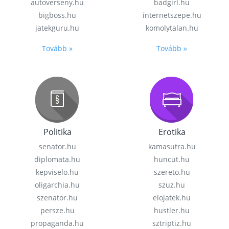
autoverseny.hu
badgirl.hu
bigboss.hu
internetszepe.hu
jatekguru.hu
komolytalan.hu
Tovább »
Tovább »
Politika
Erotika
senator.hu
kamasutra.hu
diplomata.hu
huncut.hu
kepviselo.hu
szereto.hu
oligarchia.hu
szuz.hu
szenator.hu
elojatek.hu
persze.hu
hustler.hu
propaganda.hu
sztriptiz.hu