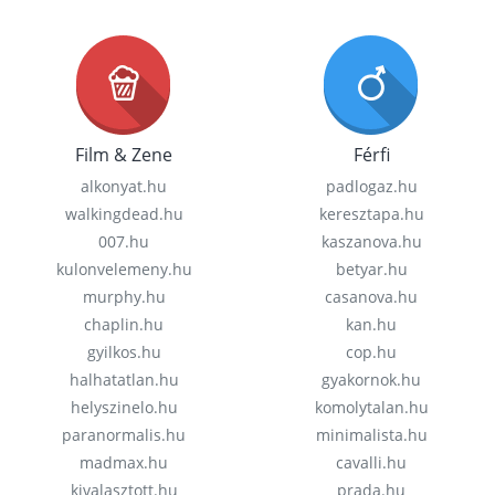
Film & Zene
Férfi
alkonyat.hu
padlogaz.hu
walkingdead.hu
keresztapa.hu
007.hu
kaszanova.hu
kulonvelemeny.hu
betyar.hu
murphy.hu
casanova.hu
chaplin.hu
kan.hu
gyilkos.hu
cop.hu
halhatatlan.hu
gyakornok.hu
helyszinelo.hu
komolytalan.hu
paranormalis.hu
minimalista.hu
madmax.hu
cavalli.hu
kivalasztott.hu
prada.hu