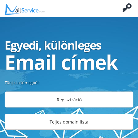
Egyedi, különleges
Email címek
Tűnj ki a tömegből!
Regisztráció
Teljes domain lista