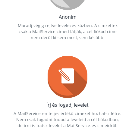
Anonim
Maradj végig rejtve levelezés közben. A címzettek
csak a MailService címed látják, a cél fiókod címe
nem derül ki sem most, sem később.
Írj és fogadj levelet
A MailService-en teljes értékű címeket hozhatsz létre.
Nem csak fogadni tudod a leveleid a cél fiókodban,
de írni is tudsz levelet a MailService-es címeidről.