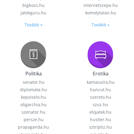
bigboss.hu
internetszepe.hu
jatekguru.hu
komolytalan.hu
Tovább »
Tovább »
Politika
Erotika
senator.hu
kamasutra.hu
diplomata.hu
huncut.hu
kepviselo.hu
szereto.hu
oligarchia.hu
szuz.hu
szenator.hu
elojatek.hu
persze.hu
hustler.hu
propaganda.hu
sztriptiz.hu