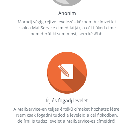
Anonim
Maradj végig rejtve levelezés közben. A címzettek
csak a MailService címed látják, a cél fiókod címe
nem derül ki sem most, sem később.
Írj és fogadj levelet
A MailService-en teljes értékű címeket hozhatsz létre.
Nem csak fogadni tudod a leveleid a cél fiókodban,
de írni is tudsz levelet a MailService-es címeidről.