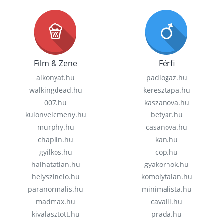
Film & Zene
Férfi
alkonyat.hu
padlogaz.hu
walkingdead.hu
keresztapa.hu
007.hu
kaszanova.hu
kulonvelemeny.hu
betyar.hu
murphy.hu
casanova.hu
chaplin.hu
kan.hu
gyilkos.hu
cop.hu
halhatatlan.hu
gyakornok.hu
helyszinelo.hu
komolytalan.hu
paranormalis.hu
minimalista.hu
madmax.hu
cavalli.hu
kivalasztott.hu
prada.hu