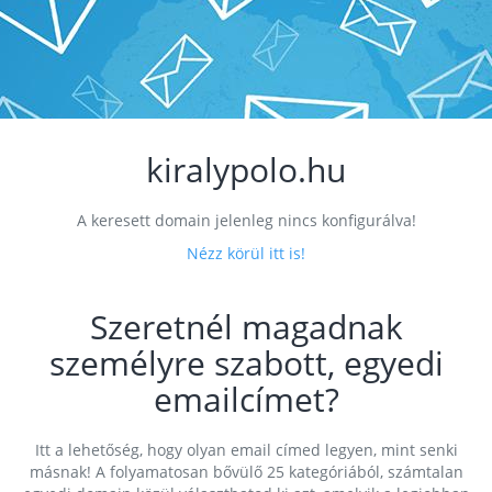
kiralypolo.hu
A keresett domain jelenleg nincs konfigurálva!
Nézz körül itt is!
Szeretnél magadnak
személyre szabott, egyedi
emailcímet?
Itt a lehetőség, hogy olyan email címed legyen, mint senki
másnak! A folyamatosan bővülő 25 kategóriából, számtalan