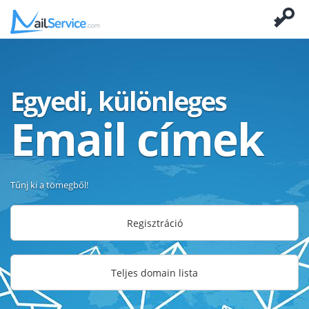
Egyedi, különleges
Email címek
Tűnj ki a tömegből!
Regisztráció
Teljes domain lista