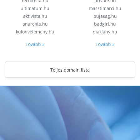
terrorista.hu
private.hu
ultimatum.hu
masztimarci.hu
aktivista.hu
bujasag.hu
anarchia.hu
badgirl.hu
kulonvelemeny.hu
diaklany.hu
Tovább »
Tovább »
Teljes domain lista