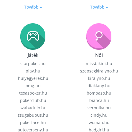
Tovább »
Tovább »
Játék
Női
starpoker.hu
missbikini.hu
play.hu
szepsegkiralyno.hu
hulyegyerek.hu
kiralyno.hu
omg.hu
diaklany.hu
texaspoker.hu
bombazo.hu
pokerclub.hu
bianca.hu
szabadulo.hu
veronika.hu
zsugabubus.hu
cindy.hu
pokerface.hu
woman.hu
autoverseny.hu
badgirl.hu