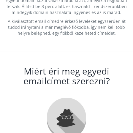
egyedi domain közül választhatod ki azt, amelyik a legjobban
tetszik. Állítsd be 3 perc alatt, és használd - rendszerünkben
mindegyik domain használata ingyenes és az is marad.
A kiválasztott email címedre érkező leveleket egyszerűen át
tudod irányítani a már meglévő fiókodba, így nem kell több
helyre belépned, egy fiókból kezelheted címeidet.
Miért éri meg egyedi
emailcímet szerezni?