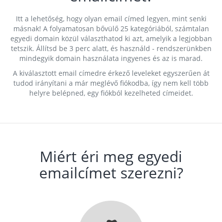
Itt a lehetőség, hogy olyan email címed legyen, mint senki
másnak! A folyamatosan bővülő 25 kategóriából, számtalan
egyedi domain közül választhatod ki azt, amelyik a legjobban
tetszik. Állítsd be 3 perc alatt, és használd - rendszerünkben
mindegyik domain használata ingyenes és az is marad.
A kiválasztott email címedre érkező leveleket egyszerűen át
tudod irányítani a már meglévő fiókodba, így nem kell több
helyre belépned, egy fiókból kezelheted címeidet.
Miért éri meg egyedi
emailcímet szerezni?