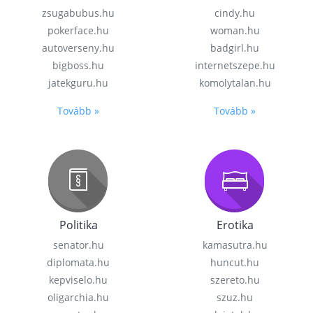
zsugabubus.hu
cindy.hu
pokerface.hu
woman.hu
autoverseny.hu
badgirl.hu
bigboss.hu
internetszepe.hu
jatekguru.hu
komolytalan.hu
Tovább »
Tovább »
Politika
Erotika
senator.hu
kamasutra.hu
diplomata.hu
huncut.hu
kepviselo.hu
szereto.hu
oligarchia.hu
szuz.hu