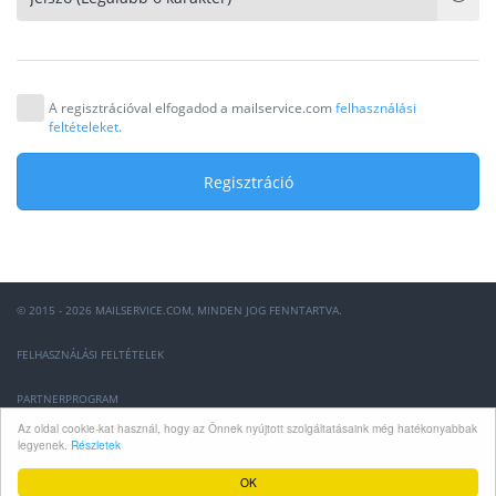
A regisztrációval elfogadod a mailservice.com
felhasználási
feltételeket
.
Regisztráció
© 2015 - 2026 MAILSERVICE.COM, MINDEN JOG FENNTARTVA.
FELHASZNÁLÁSI FELTÉTELEK
PARTNERPROGRAM
Az oldal cookie-kat használ, hogy az Önnek nyújtott szolgáltatásaink még hatékonyabbak
GYIK
legyenek.
Részletek
OK
INFO@MAILSERVICE.COM