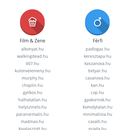
Film & Zene
Férfi
alkonyat.hu
padlogaz.hu
walkingdead.hu
keresztapa.hu
007.hu
kaszanova.hu
kulonvelemeny.hu
betyar.hu
murphy.hu
casanova.hu
chaplin.hu
kan.hu
gyilkos.hu
cop.hu
halhatatlan.hu
gyakornok.hu
helyszinelo.hu
komolytalan.hu
paranormalis.hu
minimalista.hu
madmax.hu
cavalli.hu
kivalasztott.hu
prada.hu