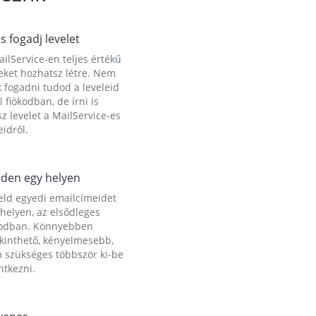
és fogadj levelet
ilService-en teljes értékű
eket hozhatsz létre. Nem
 fogadni tudod a leveleid
l fiókodban, de írni is
z levelet a MailService-es
idről.
den egy helyen
eld egyedi emailcímeidet
helyen, az elsődleges
kodban. Könnyebben
ekinthető, kényelmesebb,
 szükséges többször ki-be
ntkezni.