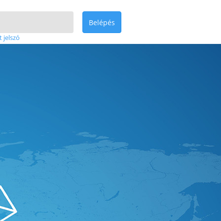
Belépés
t jelszó