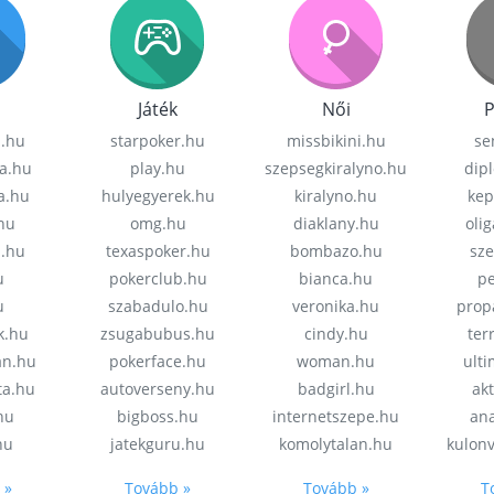
Játék
Női
P
z.hu
starpoker.hu
missbikini.hu
se
a.hu
play.hu
szepsegkiralyno.hu
dip
a.hu
hulyegyerek.hu
kiralyno.hu
kep
hu
omg.hu
diaklany.hu
oli
a.hu
texaspoker.hu
bombazo.hu
sz
u
pokerclub.hu
bianca.hu
pe
u
szabadulo.hu
veronika.hu
prop
k.hu
zsugabubus.hu
cindy.hu
ter
an.hu
pokerface.hu
woman.hu
ult
ta.hu
autoverseny.hu
badgirl.hu
akt
.hu
bigboss.hu
internetszepe.hu
an
hu
jatekguru.hu
komolytalan.hu
kulon
 »
Tovább »
Tovább »
T