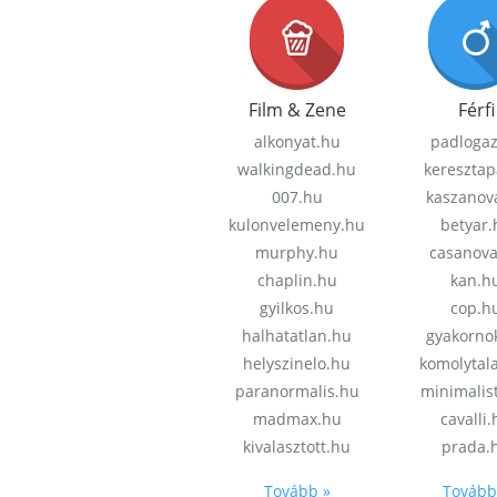
Film & Zene
Férfi
alkonyat.hu
padloga
walkingdead.hu
keresztap
007.hu
kaszanov
kulonvelemeny.hu
betyar.
murphy.hu
casanov
chaplin.hu
kan.h
gyilkos.hu
cop.h
halhatatlan.hu
gyakorno
helyszinelo.hu
komolytal
paranormalis.hu
minimalis
madmax.hu
cavalli
kivalasztott.hu
prada.
Tovább »
Tovább