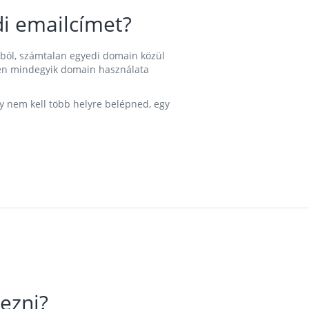
i emailcímet?
ából, számtalan egyedi domain közül
nkben mindegyik domain használata
gy nem kell több helyre belépned, egy
ezni?