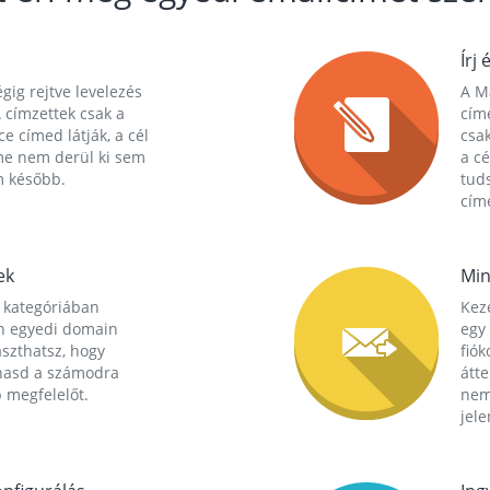
Írj 
gig rejtve levelezés
A Ma
 címzettek csak a
cím
ce címed látják, a cél
csak
me nem derül ki sem
a cé
m később.
tuds
címe
ek
Min
 kategóriában
Kez
n egyedi domain
egy 
aszthatsz, hogy
fió
hasd a számodra
átt
 megfelelőt.
nem
jele