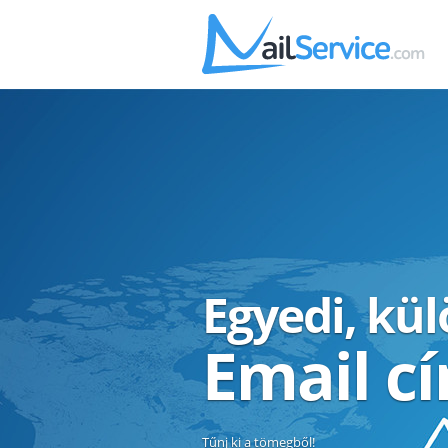
Egyedi, kü
Email c
Tűnj ki a tömegből!