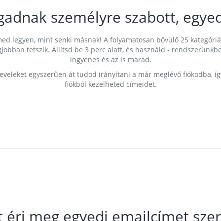
gadnak személyre szabott, egyed
címed legyen, mint senki másnak! A folyamatosan bővülő 25 kategóri
egjobban tetszik. Állítsd be 3 perc alatt, és használd - rendszerü
ingyenes és az is marad.
leveleket egyszerűen át tudod irányítani a már meglévő fiókodba, í
fiókból kezelheted címeidet.
t éri meg egyedi emailcímet szer