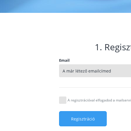
1. Regisz
Email
A regisztrációval elfogadod a mailser
Regisztráció