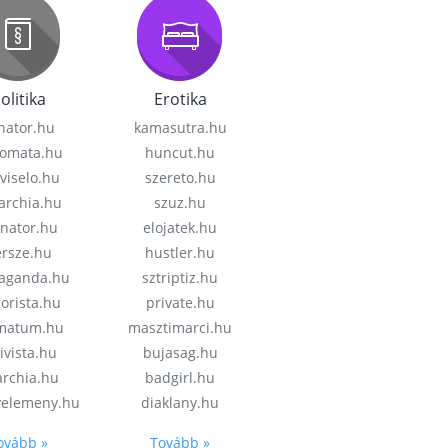
olitika
Erotika
nator.hu
kamasutra.hu
lomata.hu
huncut.hu
viselo.hu
szereto.hu
garchia.hu
szuz.hu
enator.hu
elojatek.hu
rsze.hu
hustler.hu
aganda.hu
sztriptiz.hu
rorista.hu
private.hu
imatum.hu
masztimarci.hu
ivista.hu
bujasag.hu
archia.hu
badgirl.hu
velemeny.hu
diaklany.hu
ovább »
Tovább »