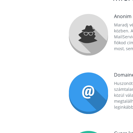
Anonim
Maradj vé
közben. A
MailServi
fiókod cí
most, se
Domain
Huszonöt
számtala
közül vál
megtalál
leginkább