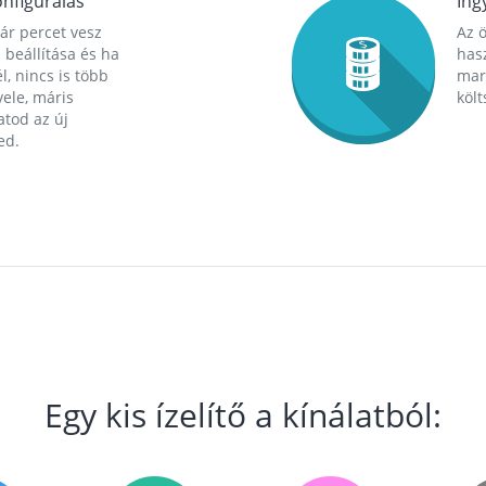
nfigurálás
Ing
ár percet vesz
Az 
 beállítása és ha
hasz
l, nincs is több
mara
ele, máris
költ
tod az új
ed.
Egy kis ízelítő a kínálatból: