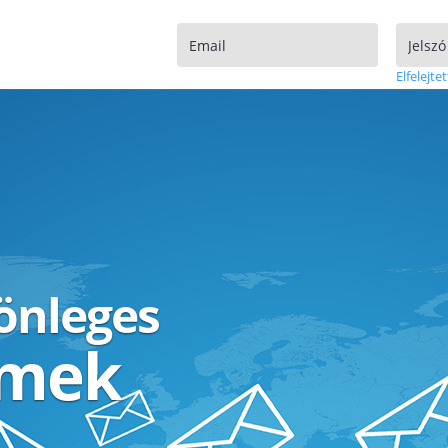
Elfelejtet
lönleges
ímek