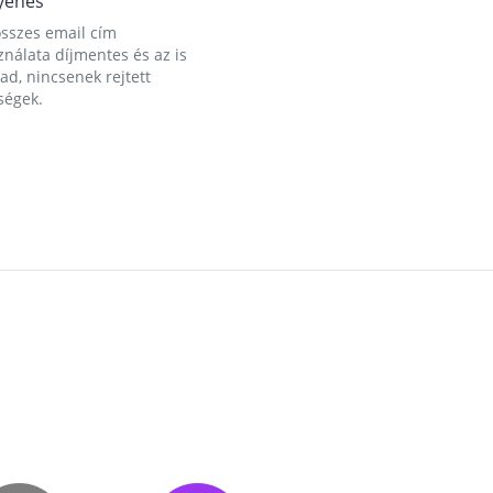
yenes
összes email cím
nálata díjmentes és az is
d, nincsenek rejtett
ségek.