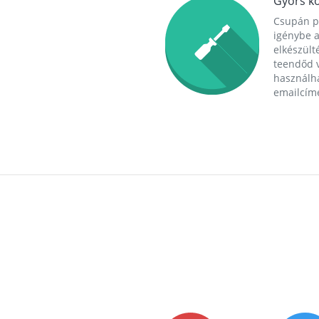
Gyors ko
Csupán p
igénybe a
elkészülté
teendőd v
használha
emailcím