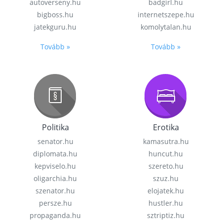
autoverseny.hu
badgirl.hu
bigboss.hu
internetszepe.hu
jatekguru.hu
komolytalan.hu
Tovább »
Tovább »
Politika
Erotika
senator.hu
kamasutra.hu
diplomata.hu
huncut.hu
kepviselo.hu
szereto.hu
oligarchia.hu
szuz.hu
szenator.hu
elojatek.hu
persze.hu
hustler.hu
propaganda.hu
sztriptiz.hu