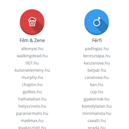
Film & Zene
Férfi
alkonyat.hu
padlogaz.hu
walkingdead.hu
keresztapa.hu
007.hu
kaszanova.hu
kulonvelemeny.hu
betyar.hu
murphy.hu
casanova.hu
chaplin.hu
kan.hu
gyilkos.hu
cop.hu
halhatatlan.hu
gyakornok.hu
helyszinelo.hu
komolytalan.hu
paranormalis.hu
minimalista.hu
madmax.hu
cavalli.hu
kivalasztott.hu
prada.hu