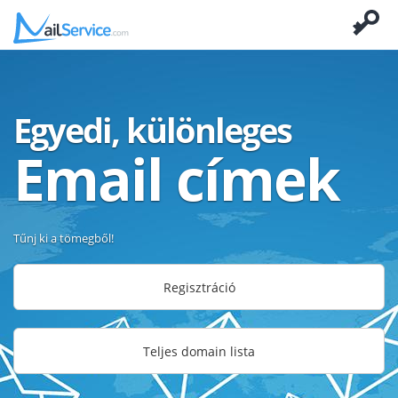
Egyedi, különleges
Email címek
Tűnj ki a tömegből!
Regisztráció
Teljes domain lista