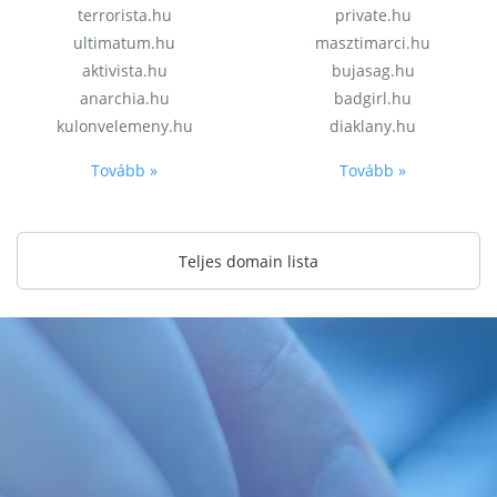
terrorista.hu
private.hu
ultimatum.hu
masztimarci.hu
aktivista.hu
bujasag.hu
anarchia.hu
badgirl.hu
kulonvelemeny.hu
diaklany.hu
Tovább »
Tovább »
Teljes domain lista