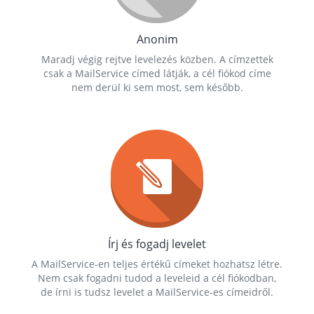
Anonim
Maradj végig rejtve levelezés közben. A címzettek
csak a MailService címed látják, a cél fiókod címe
nem derül ki sem most, sem később.
Írj és fogadj levelet
A MailService-en teljes értékű címeket hozhatsz létre.
Nem csak fogadni tudod a leveleid a cél fiókodban,
de írni is tudsz levelet a MailService-es címeidről.