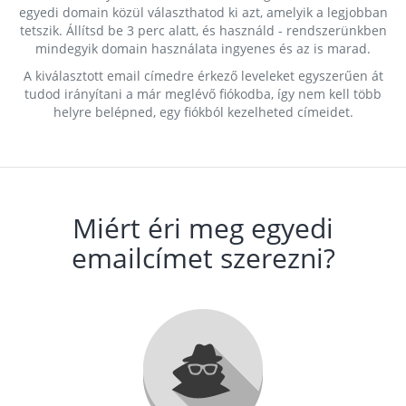
egyedi domain közül választhatod ki azt, amelyik a legjobban
tetszik. Állítsd be 3 perc alatt, és használd - rendszerünkben
mindegyik domain használata ingyenes és az is marad.
A kiválasztott email címedre érkező leveleket egyszerűen át
tudod irányítani a már meglévő fiókodba, így nem kell több
helyre belépned, egy fiókból kezelheted címeidet.
Miért éri meg egyedi
emailcímet szerezni?