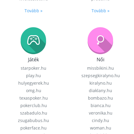
Tovább »
Tovább »
Játék
Női
starpoker.hu
missbikini.hu
play.hu
szepsegkiralyno.hu
hulyegyerek.hu
kiralyno.hu
omg.hu
diaklany.hu
texaspoker.hu
bombazo.hu
pokerclub.hu
bianca.hu
szabadulo.hu
veronika.hu
zsugabubus.hu
cindy.hu
pokerface.hu
woman.hu