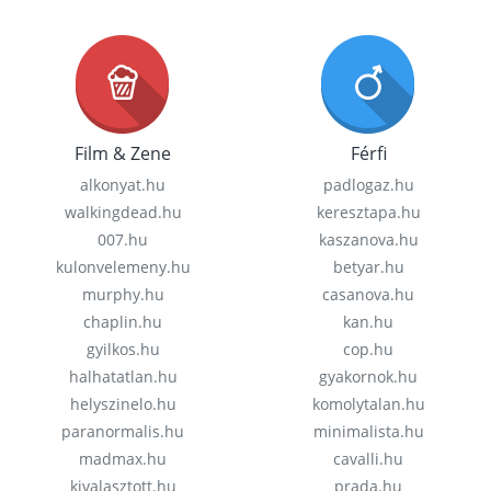
Film & Zene
Férfi
alkonyat.hu
padlogaz.hu
walkingdead.hu
keresztapa.hu
007.hu
kaszanova.hu
kulonvelemeny.hu
betyar.hu
murphy.hu
casanova.hu
chaplin.hu
kan.hu
gyilkos.hu
cop.hu
halhatatlan.hu
gyakornok.hu
helyszinelo.hu
komolytalan.hu
paranormalis.hu
minimalista.hu
madmax.hu
cavalli.hu
kivalasztott.hu
prada.hu