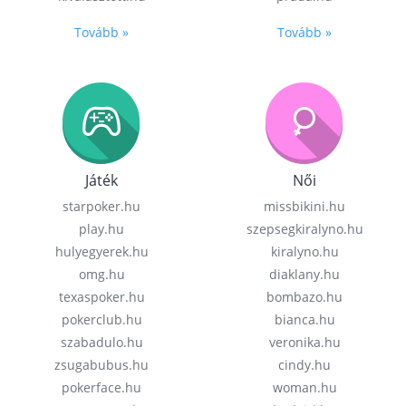
Tovább »
Tovább »
Játék
Női
starpoker.hu
missbikini.hu
play.hu
szepsegkiralyno.hu
hulyegyerek.hu
kiralyno.hu
omg.hu
diaklany.hu
texaspoker.hu
bombazo.hu
pokerclub.hu
bianca.hu
szabadulo.hu
veronika.hu
zsugabubus.hu
cindy.hu
pokerface.hu
woman.hu