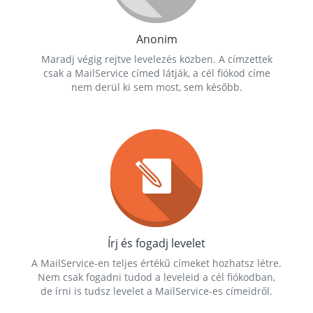
Anonim
Maradj végig rejtve levelezés közben. A címzettek
csak a MailService címed látják, a cél fiókod címe
nem derül ki sem most, sem később.
Írj és fogadj levelet
A MailService-en teljes értékű címeket hozhatsz létre.
Nem csak fogadni tudod a leveleid a cél fiókodban,
de írni is tudsz levelet a MailService-es címeidről.