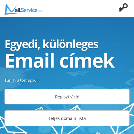
Egyedi, különleges
Email címek
Tűnj ki a tömegből!
Regisztráció
Teljes domain lista