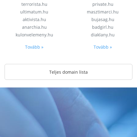
terrorista.hu
private.hu
ultimatum.hu
masztimarci.hu
aktivista.hu
bujasag.hu
anarchia.hu
badgirl.hu
kulonvelemeny.hu
diaklany.hu
Tovább »
Tovább »
Teljes domain lista