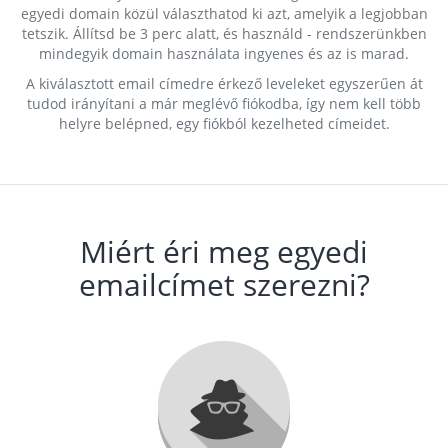
egyedi domain közül választhatod ki azt, amelyik a legjobban
tetszik. Állítsd be 3 perc alatt, és használd - rendszerünkben
mindegyik domain használata ingyenes és az is marad.
A kiválasztott email címedre érkező leveleket egyszerűen át
tudod irányítani a már meglévő fiókodba, így nem kell több
helyre belépned, egy fiókból kezelheted címeidet.
Miért éri meg egyedi
emailcímet szerezni?