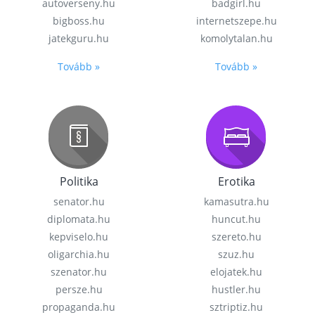
autoverseny.hu
badgirl.hu
bigboss.hu
internetszepe.hu
jatekguru.hu
komolytalan.hu
Tovább »
Tovább »
Politika
Erotika
senator.hu
kamasutra.hu
diplomata.hu
huncut.hu
kepviselo.hu
szereto.hu
oligarchia.hu
szuz.hu
szenator.hu
elojatek.hu
persze.hu
hustler.hu
propaganda.hu
sztriptiz.hu