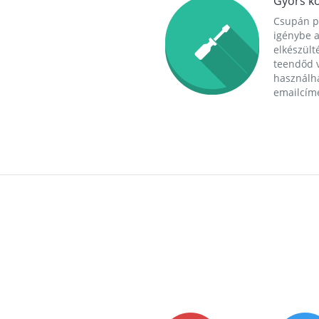
Gyors ko
Csupán p
igénybe a
elkészülté
teendőd v
használha
emailcím