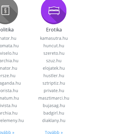
olitika
Erotika
nator.hu
kamasutra.hu
lomata.hu
huncut.hu
viselo.hu
szereto.hu
garchia.hu
szuz.hu
enator.hu
elojatek.hu
rsze.hu
hustler.hu
aganda.hu
sztriptiz.hu
rorista.hu
private.hu
imatum.hu
masztimarci.hu
ivista.hu
bujasag.hu
archia.hu
badgirl.hu
velemeny.hu
diaklany.hu
ovább »
Tovább »