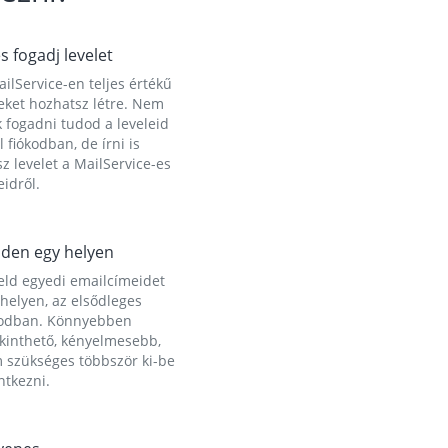
és fogadj levelet
ilService-en teljes értékű
eket hozhatsz létre. Nem
 fogadni tudod a leveleid
l fiókodban, de írni is
z levelet a MailService-es
idről.
den egy helyen
eld egyedi emailcímeidet
helyen, az elsődleges
kodban. Könnyebben
ekinthető, kényelmesebb,
 szükséges többször ki-be
ntkezni.