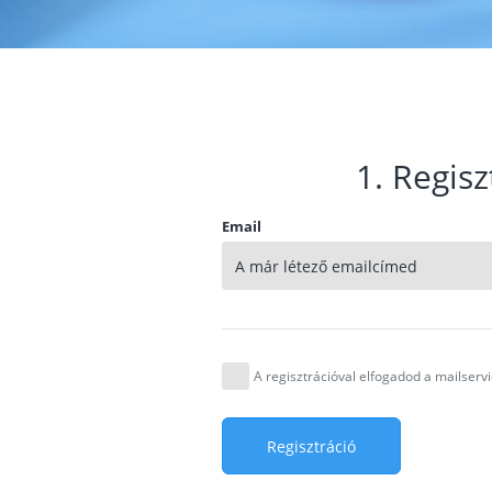
1. Regisz
Email
A regisztrációval elfogadod a mailser
Regisztráció