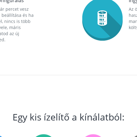
nfigurálás
Ing
ár percet vesz
Az 
 beállítása és ha
hasz
l, nincs is több
mara
ele, máris
költ
tod az új
ed.
Egy kis ízelítő a kínálatból: