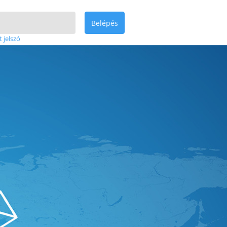
Belépés
t jelszó