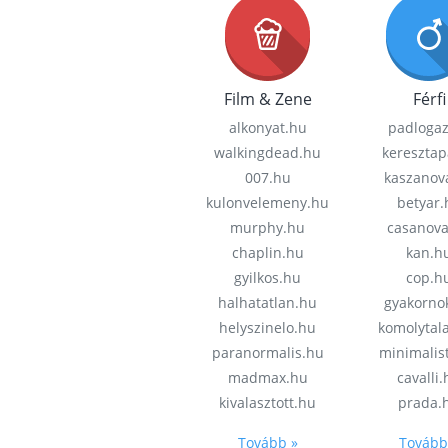
Film & Zene
Férfi
alkonyat.hu
padloga
walkingdead.hu
keresztap
007.hu
kaszanov
kulonvelemeny.hu
betyar.
murphy.hu
casanov
chaplin.hu
kan.h
gyilkos.hu
cop.h
halhatatlan.hu
gyakorno
helyszinelo.hu
komolytal
paranormalis.hu
minimalis
madmax.hu
cavalli
kivalasztott.hu
prada.
Tovább »
Tovább