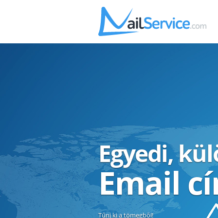
Egyedi, kü
Email c
Tűnj ki a tömegből!