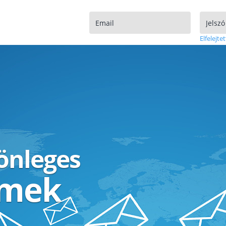
Elfelejtet
lönleges
ímek