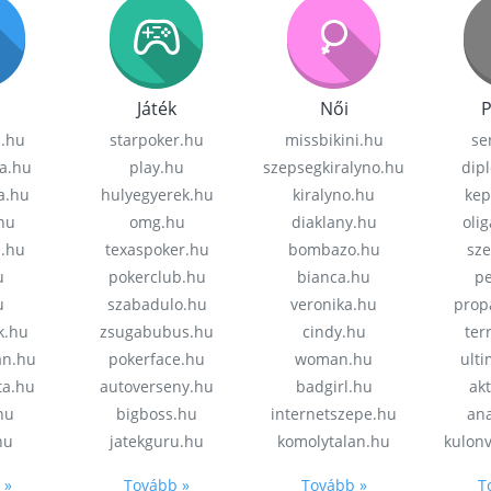
Játék
Női
P
z.hu
starpoker.hu
missbikini.hu
se
a.hu
play.hu
szepsegkiralyno.hu
dip
a.hu
hulyegyerek.hu
kiralyno.hu
kep
hu
omg.hu
diaklany.hu
oli
a.hu
texaspoker.hu
bombazo.hu
sz
u
pokerclub.hu
bianca.hu
pe
u
szabadulo.hu
veronika.hu
prop
k.hu
zsugabubus.hu
cindy.hu
ter
an.hu
pokerface.hu
woman.hu
ult
ta.hu
autoverseny.hu
badgirl.hu
akt
.hu
bigboss.hu
internetszepe.hu
an
hu
jatekguru.hu
komolytalan.hu
kulon
 »
Tovább »
Tovább »
T