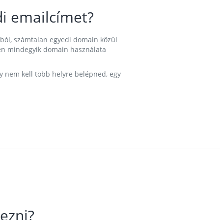
i emailcímet?
ából, számtalan egyedi domain közül
nkben mindegyik domain használata
gy nem kell több helyre belépned, egy
ezni?