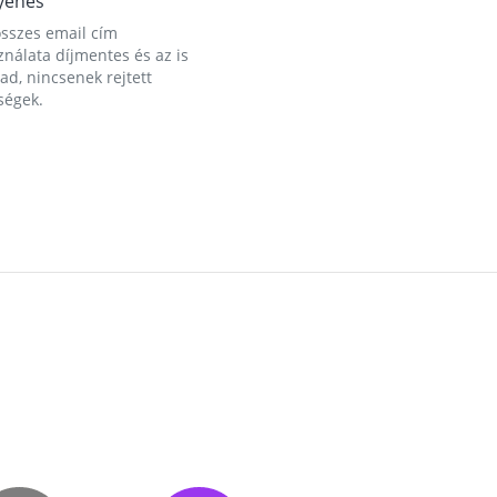
yenes
összes email cím
nálata díjmentes és az is
d, nincsenek rejtett
ségek.