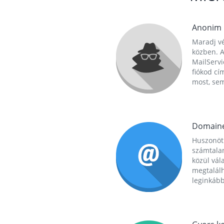
Anonim
Maradj vé
közben. A
MailServi
fiókod cí
most, se
Domain
Huszonöt
számtala
közül vál
megtalál
leginkább