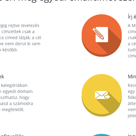
Írj 
gig rejtve levelezés
A Ma
 címzettek csak a
cím
ce címed látják, a cél
csak
me nem derül ki sem
a cé
m később.
tuds
címe
ek
Min
 kategóriában
Kez
n egyedi domain
egy 
aszthatsz, hogy
fió
hasd a számodra
átt
 megfelelőt.
nem
jele